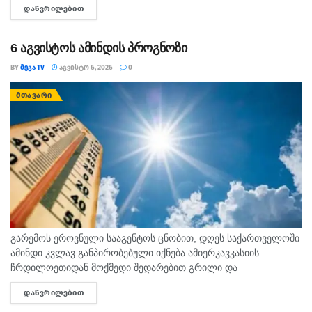
ᲓᲐᲬᲕᲠᲘᲚᲔᲑᲘᲗ
DETAILS
სოციალურ ქსელში ავრცელებს. "ამა წლის 5 აგვისტოს
ზუგდიდისა...
6 აგვისტოს ამინდის პროგნოზი
BY
ᲛᲔᲒᲐ TV
ᲐᲒᲕᲘᲡᲢᲝ 6, 2026
0
ᲛᲗᲐᲕᲐᲠᲘ
გარემოს ეროვნული სააგენტოს ცნობით, დღეს საქართველოში
ამინდი კვლავ განპირობებული იქნება ამიერკავკასიის
ჩრდილოეთიდან მოქმედი შედარებით გრილი და
სამხრეთიდან გავრცელებული ცხელი ჰაერის მასების
ᲓᲐᲬᲕᲠᲘᲚᲔᲑᲘᲗ
DETAILS
ურთიერთქმედებით. საქართველოში მოსალოდნელია:
დროგამოშვებით ღრუბლიანობის მომატება. საქართველოში