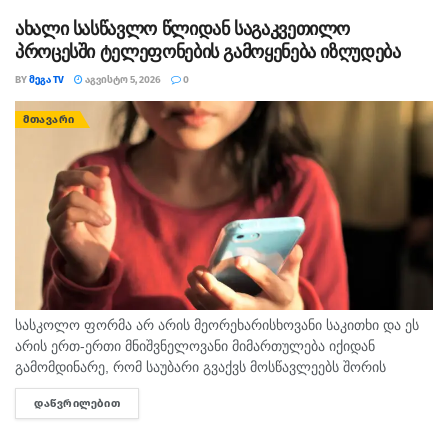
ზოგან ხანმოკლე...
ახალი სასწავლო წლიდან საგაკვეთილო
პროცესში ტელეფონების გამოყენება იზღუდება
BY
ᲛᲔᲒᲐ TV
ᲐᲒᲕᲘᲡᲢᲝ 5, 2026
0
ᲛᲗᲐᲕᲐᲠᲘ
სასკოლო ფორმა არ არის მეორეხარისხოვანი საკითხი და ეს
არის ერთ-ერთი მნიშვნელოვანი მიმართულება იქიდან
გამომდინარე, რომ საუბარი გვაქვს მოსწავლეებს შორის
თანასწორობაზე, უსაფრთხო გარემოს უზრუნველყოფასა და
ᲓᲐᲬᲕᲠᲘᲚᲔᲑᲘᲗ
DETAILS
სწავლის ხარისხის ამაღლების ხელშეწყობაზე, ეს მსოფლიო
პრაქტიკითა...