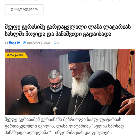
მკვლელებს! - ასე ეხმაურება სოციალურ ქსელში, მოკლული
საქართველო
ფრიდომ ჰაუსი
ᲓᲐᲬᲕᲠᲘᲚᲔᲑᲘᲗ
DETAILS
მასწავლებლის, გიგა ავალიანის დედა,...
მეუფე გერასიმე გარდაცვლილი ლანა ლატარიას
სახლში მოვიდა და პანაშვიდი გადაიხადა
BY
ᲛᲔᲒᲐ TV
ᲐᲒᲕᲘᲡᲢᲝ 6, 2026
0
ᲛᲗᲐᲕᲐᲠᲘ
მეუფე გერასიმემ უკრაინაში მებრძოლი ზაალ ლატარიას
გარდაცვლილი შვილის, ლანა ლატარიას "სულის საოხად
პანაშვიდი აღავლინა." - ინფორმაციას და ფოტოებს
საპატრიარქოს საზოგადოებასთან ურთიერთობის სამსახური