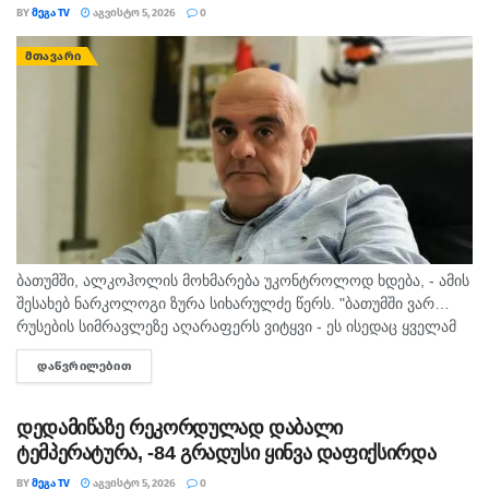
BY
ᲛᲔᲒᲐ TV
ᲐᲒᲕᲘᲡᲢᲝ 5, 2026
0
ᲛᲗᲐᲕᲐᲠᲘ
ბათუმში, ალკოჰოლის მოხმარება უკონტროლოდ ხდება, - ამის
შესახებ ნარკოლოგი ზურა სიხარულძე წერს. "ბათუმში ვარ…
რუსების სიმრავლეზე აღარაფერს ვიტყვი - ეს ისედაც ყველამ
იცის. მინდა სხვა, უფრო მნიშვნელოვანი საკითხი
ᲓᲐᲬᲕᲠᲘᲚᲔᲑᲘᲗ
DETAILS
გამოვყო.პირველი, რაც თვალში...
დედამიწაზე რეკორდულად დაბალი
ტემპერატურა, -84 გრადუსი ყინვა დაფიქსირდა
BY
ᲛᲔᲒᲐ TV
ᲐᲒᲕᲘᲡᲢᲝ 5, 2026
0