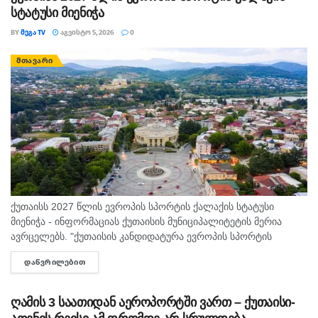
სტატუსი მიენიჭა
BY
ᲛᲔᲒᲐ TV
ᲐᲒᲕᲘᲡᲢᲝ 5, 2026
0
ᲛᲗᲐᲕᲐᲠᲘ
ქუთაისს 2027 წლის ევროპის სპორტის ქალაქის სტატუსი
მიენიჭა - ინფორმაციას ქუთაისის მუნიციპალიტეტის მერია
ავრცელებს. "ქუთაისის კანდიდატურა ევროპის სპორტის
დედაქალაქებისა და ქალაქების ფედერაციაში ( ACES )
ᲓᲐᲬᲕᲠᲘᲚᲔᲑᲘᲗ
DETAILS
„ევროპის სპორტის ქალაქი 2027“-ის სტატუსის...
ღამის 3 საათიდან აეროპორტში ვართ – ქუთაისი-