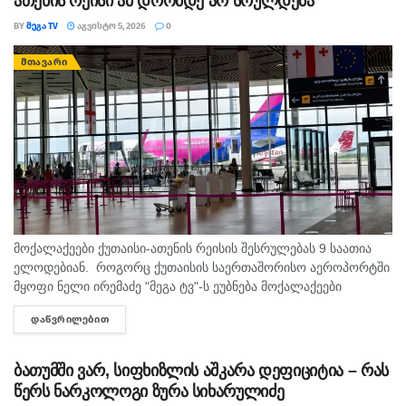
ათენის რეისი ამ დრომდე არ სრულდება
BY
ᲛᲔᲒᲐ TV
ᲐᲒᲕᲘᲡᲢᲝ 5, 2026
0
ᲛᲗᲐᲕᲐᲠᲘ
მოქალაქეები ქუთაისი-ათენის რეისის შესრულებას 9 საათია
ელოდებიან. როგორც ქუთაისის საერთაშორისო აეროპორტში
მყოფი ნელი ირემაძე "მეგა ტვ"-ს ეუბნება მოქალაქეები
შუაღამის შემდეგ ელოდებიან რეისს, თუმცა მათი ფრენა უკვე
ᲓᲐᲬᲕᲠᲘᲚᲔᲑᲘᲗ
DETAILS
ორჯერ გადაიდო. მისივე თქმით...
ბათუმში ვარ, სიფხიზლის აშკარა დეფიციტია – რას
წერს ნარკოლოგი ზურა სიხარულიძე