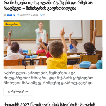
რა მოხდება თუ სკოლაში ბავშვებს ფორმეს არ
ჩააცმევთ – მინისტრის გაფრთხილება
BY
ᲛᲔᲒᲐ TV
ᲐᲒᲕᲘᲡᲢᲝ 5, 2026
0
ᲛᲗᲐᲕᲐᲠᲘ
საქართველოს განათლების, მეცნიერებისა და
ახალგაზრდობის მინისტრის, გივი მიქანაძის განცხადებით,
მშობლების წინააღმდეგ, რომლებიც გააპროტესტებენ და
ბავშვებს სასკოლო ფორმას მაინც არ ჩააცმევენ, იქნება
ᲓᲐᲬᲕᲠᲘᲚᲔᲑᲘᲗ
DETAILS
განსაზღვრული, როგორც აღმზრდელობითი, ისე კონკრეტული
მექანიზმები. გივი მიქანაძე მშობლებს ახსენებს, რომ ბავშვის...
ქუთაისს 2027 წლის ევროპის სპორტის ქალაქის