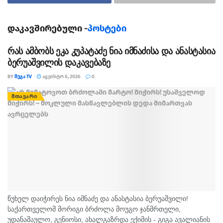
კუთხით, საქართველო ისეთ განვითარებულ ქვეყნებს
უსწრებს, როგორიც არის იაპონია
დაკავშირებული -
პოსტები
(73 ქულა) და უნგრეთი (72 ქულა).
რას ამბობს ეკა კუპატაძე ნია იმნაძისა და ანასტასია
ინტერნეტის თავისუფლების რეიტინგში საქართველო
ბერუაშვილის დაკავებაზე
ისეთი ქვეყნების გვერდითაა,
როგორიც საფრანგეთი, დიდი ბრიტანეთი, აშშ,
BY
ᲛᲔᲒᲐ TV
ᲐᲒᲕᲘᲡᲢᲝ 6, 2026
0
გერმანია, ავსტრალია, კანადა, ესტონეთი
ᲛᲗᲐᲕᲐᲠᲘ
და ისლანდიაა.
აღნიშნულ ინდექსს „ფრიდომ ჰაუსი“ ყოველ წელს
განსაზღვრავს. კვლევის მიხედვით,
საქართველომ მაქსიმალური 100 ქულიდან 75 მიიღო
და თავისუფალი ქვეყნების
ათეულშია.
წუხელ დაიჭირეს ნია იმნაძე და ანასტასია ბერუაშვილი!
საქართველომ მორიგი ბრძოლა მოუგო ჯანმრთელი,
თეგები:
ინტერნეტი
ინტერნეტის თავისუფლება
უდანაშაულო, გენიოსი, ახალგაზრდა ექიმის - გიგა ავალიანის