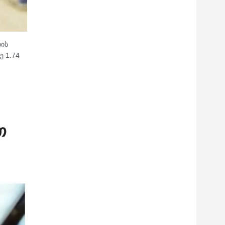
ბის
ე 1.74
თ