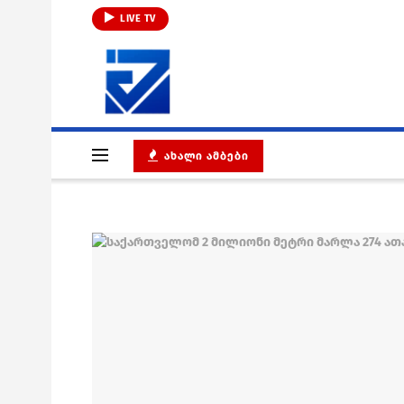
LIVE TV
ᲐᲮᲐᲚᲘ ᲐᲛᲑᲔᲑᲘ