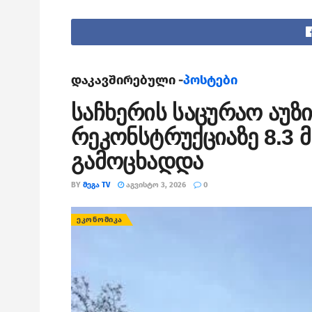
დაკავშირებული -
პოსტები
საჩხერის საცურაო აუზ
რეკონსტრუქციაზე 8.3
გამოცხადდა
BY
ᲛᲔᲒᲐ TV
ᲐᲒᲕᲘᲡᲢᲝ 3, 2026
0
ᲔᲙᲝᲜᲝᲛᲘᲙᲐ