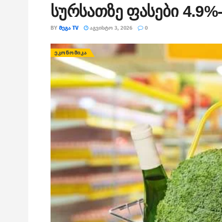
სურსათზე ფასები 4.9%
BY
ᲛᲔᲒᲐ TV
ᲐᲒᲕᲘᲡᲢᲝ 3, 2026
0
ᲔᲙᲝᲜᲝᲛᲘᲙᲐ