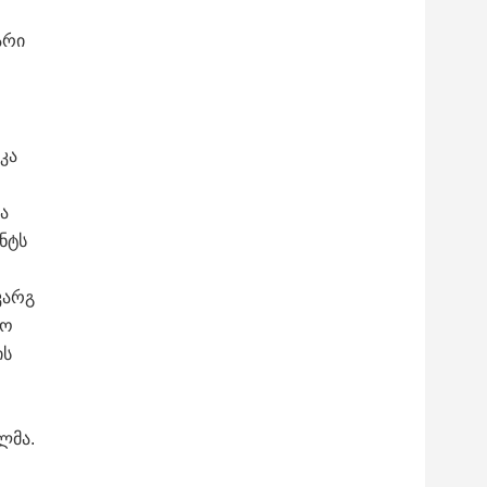
არი
კა
ა
ნტს
კარგ
რო
ის
ლმა.