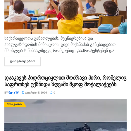
საქართველოს განათლების, მეცნიერებისა და
ახალგაზრდობის მინისტრის, გივი მიქანაძის განცხადებით,
მშობლების წინააღმდეგ, რომლებიც გააპროტესტებენ და
ბავშვებს სასკოლო ფორმას მაინც არ ჩააცმევენ, იქნება
ᲓᲐᲬᲕᲠᲘᲚᲔᲑᲘᲗ
DETAILS
განსაზღვრული, როგორც აღმზრდელობითი, ისე კონკრეტული
მექანიზმები. გივი მიქანაძე მშობლებს ახსენებს, რომ ბავშვის...
დააკავეს ჰიდროციკლით მოძრავი პირი, რომელიც
საფრთხეს უქმნიდა ზღვაში მყოფ მოქალაქეებს
BY
ᲛᲔᲒᲐ TV
ᲐᲒᲕᲘᲡᲢᲝ 5, 2026
0
ᲛᲗᲐᲕᲐᲠᲘ