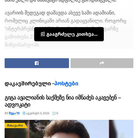
ავარიის შედეგად დაშავდა ასევე სამი ადამიანი,
რომელიც კლინიკაში არიან გადაყვანილი. როგორც
“ინტერპრესნიუსს” შსს-ში განუცხადეს, მომხდარზე
📰 გააგრძელე კითხვა...
გამოძიება 276-ე მუხლის მეექვსე ნაწილით
მიმდინარეობს.
თეგები:
ავარია
უბედური შემთხვევა
დაკავშირებული -
პოსტები
გიგა ავალიანის საქმეზე ნია იმნაძეს აკავებენ –
ადვოკატი
BY
ᲛᲔᲒᲐ TV
ᲐᲒᲕᲘᲡᲢᲝ 5, 2026
0
ᲛᲗᲐᲕᲐᲠᲘ