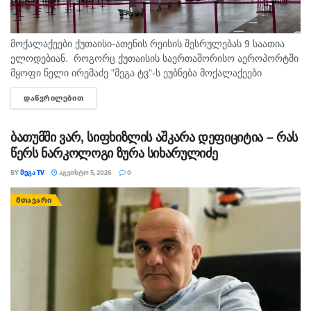
მოქალაქეები ქუთაისი-ათენის რეისის შესრულებას 9 საათია
ელოდებიან. როგორც ქუთაისის საერთაშორისო აეროპორტში
მყოფი ნელი ირემაძე "მეგა ტვ"-ს ეუბნება მოქალაქეები
შუაღამის შემდეგ ელოდებიან რეისს, თუმცა მათი ფრენა უკვე
ᲓᲐᲬᲕᲠᲘᲚᲔᲑᲘᲗ
DETAILS
ორჯერ გადაიდო. მისივე თქმით...
ბათუმში ვარ, სიფხიზლის აშკარა დეფიციტია – რას
წერს ნარკოლოგი ზურა სიხარულიძე
BY
ᲛᲔᲒᲐ TV
ᲐᲒᲕᲘᲡᲢᲝ 5, 2026
0
ᲛᲗᲐᲕᲐᲠᲘ