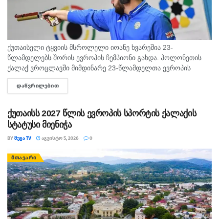
ქუთაისელი ტყვიის მსროლელი იოანე ხვარეშია 23-
წლამდელებს შორის ევროპის ჩემპიონი გახდა. პოლონეთის
ქალაქ ვროცლავში მიმდინარე 23-წლამდელთა ევროპის
ჩემპიონატზე ქუთაისელმა ტყვიის მსროლელმა იოანე
ᲓᲐᲬᲕᲠᲘᲚᲔᲑᲘᲗ
DETAILS
ხვარეშიამ ბრწყინვალედ იასპარეზა და ოქროს მედალი
მოიპოვა. ქართველმა სპორტსმენმა...
ქუთაისს 2027 წლის ევროპის სპორტის ქალაქის
სტატუსი მიენიჭა
BY
ᲛᲔᲒᲐ TV
ᲐᲒᲕᲘᲡᲢᲝ 5, 2026
0
ᲛᲗᲐᲕᲐᲠᲘ