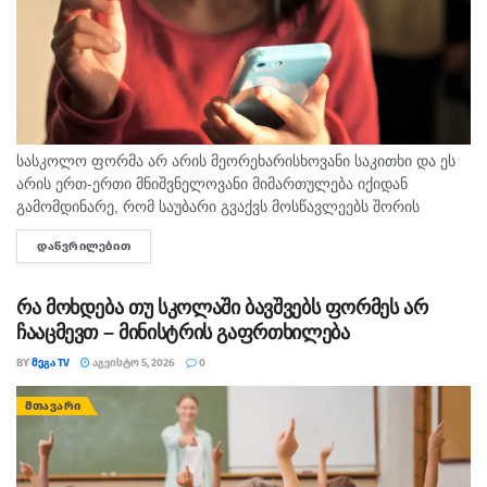
სასკოლო ფორმა არ არის მეორეხარისხოვანი საკითხი და ეს
არის ერთ-ერთი მნიშვნელოვანი მიმართულება იქიდან
გამომდინარე, რომ საუბარი გვაქვს მოსწავლეებს შორის
თანასწორობაზე, უსაფრთხო გარემოს უზრუნველყოფასა და
ᲓᲐᲬᲕᲠᲘᲚᲔᲑᲘᲗ
DETAILS
სწავლის ხარისხის ამაღლების ხელშეწყობაზე, ეს მსოფლიო
პრაქტიკითა...
რა მოხდება თუ სკოლაში ბავშვებს ფორმეს არ
ჩააცმევთ – მინისტრის გაფრთხილება
BY
ᲛᲔᲒᲐ TV
ᲐᲒᲕᲘᲡᲢᲝ 5, 2026
0
ᲛᲗᲐᲕᲐᲠᲘ