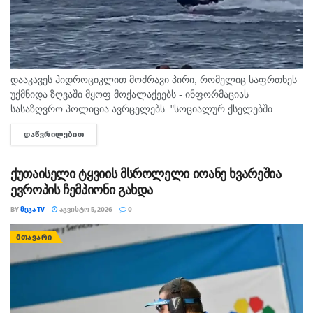
დააკავეს ჰიდროციკლით მოძრავი პირი, რომელიც საფრთხეს
უქმნიდა ზღვაში მყოფ მოქალაქეებს - ინფორმაციას
სასაზღვრო პოლიცია ავრცელებს. "სოციალურ ქსელებში
სხვადასხვა გვერდის მეშვეობით გავრცელდა ვიდეომასალა,
ᲓᲐᲬᲕᲠᲘᲚᲔᲑᲘᲗ
DETAILS
რომელშიც ჩანს, რომ ურეკის სანაპიროზე, ჰიდროციკლით
მოძრავი პირი...
ქუთაისელი ტყვიის მსროლელი იოანე ხვარეშია
ევროპის ჩემპიონი გახდა
BY
ᲛᲔᲒᲐ TV
ᲐᲒᲕᲘᲡᲢᲝ 5, 2026
0
ᲛᲗᲐᲕᲐᲠᲘ