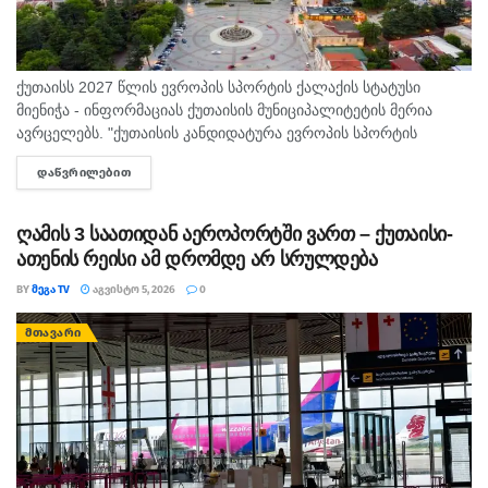
ქუთაისს 2027 წლის ევროპის სპორტის ქალაქის სტატუსი
მიენიჭა - ინფორმაციას ქუთაისის მუნიციპალიტეტის მერია
ავრცელებს. "ქუთაისის კანდიდატურა ევროპის სპორტის
დედაქალაქებისა და ქალაქების ფედერაციაში ( ACES )
ᲓᲐᲬᲕᲠᲘᲚᲔᲑᲘᲗ
DETAILS
„ევროპის სპორტის ქალაქი 2027“-ის სტატუსის...
ღამის 3 საათიდან აეროპორტში ვართ – ქუთაისი-
ათენის რეისი ამ დრომდე არ სრულდება
BY
ᲛᲔᲒᲐ TV
ᲐᲒᲕᲘᲡᲢᲝ 5, 2026
0
ᲛᲗᲐᲕᲐᲠᲘ