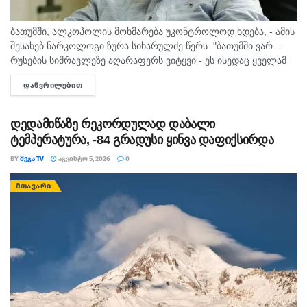
ბათუმში, ალკოჰოლის მოხმარება უკონტროლოდ ხდება, - ამის
შესახებ ნარკოლოგი ზურა სიხარულძე წერს. "ბათუმში ვარ…
რუსების სიმრავლეზე აღარაფერს ვიტყვი - ეს ისედაც ყველამ
იცის. მინდა სხვა, უფრო მნიშვნელოვანი საკითხი
ᲓᲐᲬᲕᲠᲘᲚᲔᲑᲘᲗ
DETAILS
გამოვყო.პირველი, რაც თვალში...
დედამიწაზე რეკორდულად დაბალი
ტემპერატურა, -84 გრადუსი ყინვა დაფიქსირდა
BY
ᲛᲔᲒᲐ TV
ᲐᲒᲕᲘᲡᲢᲝ 5, 2026
0
ᲛᲗᲐᲕᲐᲠᲘ