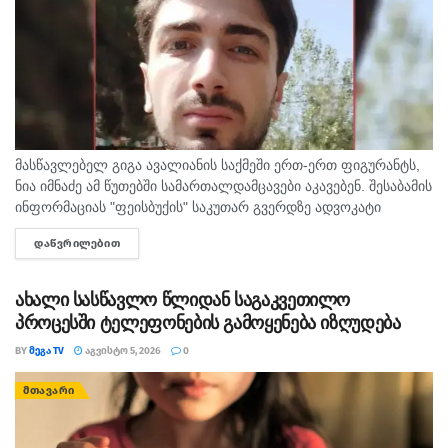
მასწავლებელ გიგა ავალიანის საქმეში ერთ-ერთ ფიგურანტს,
ნია იმნაძე ამ წუთებში სამართალდამცავები აკავებენ. შესაბამის
ინფორმაციას "ფეისბუქის" საკუთარ გვერდზე ადვოკატი
გიორგი ლეკვიშვილი ავრცელებს.
ᲓᲐᲬᲕᲠᲘᲚᲔᲑᲘᲗ
DETAILS
ახალი სასწავლო წლიდან საგაკვეთილო
პროცესში ტელეფონების გამოყენება იზღუდება
BY
ᲛᲔᲒᲐ TV
ᲐᲒᲕᲘᲡᲢᲝ 5, 2026
0
ᲛᲗᲐᲕᲐᲠᲘ