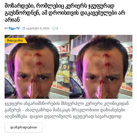
მოზარდები, რომლებიც კურიერს ჯგუფურად
გაუსწორდნენ, ამ დროისთვის დაკავებულები არ
არიან
BY
ᲛᲔᲒᲐ TV
ᲐᲒᲕᲘᲡᲢᲝ 8, 2026
0
ᲛᲗᲐᲕᲐᲠᲘ
ჯგუფური ანგარიშსწორების მსხვერპლი კურიერი კლინიკიდან
გაწერეს - ახალგაზრდა მამაკაცს მრავლობითი დაზიანებები
აღენიშნება. დავით დვალიშვილს ჯგუფურად სავარაუდოდ
ხუთამდე მოზარდი გუშინ გაუსწორდა. ჯერ-ჯერობით
ᲓᲐᲬᲕᲠᲘᲚᲔᲑᲘᲗ
DETAILS
თავდამსხმელების დაკავების შესახებ ინფორმაცია არ
გავრცელებულა. "პირველებმა" გაარკვია, რომ