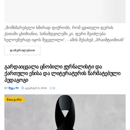
„მომხმარებელი ხშირად ფიქრობს, რომ ყვითელი ფერის
ქათამი ცხიმიანია, სინამდვილეში კი, ფერი შეიძლება
ხელოვნურად იყოს შეცვლილი“, - ამის შესახებ „პრაიმტაიმთან“
სურსათის უვნებლობის სპეციალისტი, ირაკლი არაბული
ᲓᲐᲬᲕᲠᲘᲚᲔᲑᲘᲗ
DETAILS
საუბრობს. „ბაზარი ითხოვს, რომ ქათამი იყოს...
გარდაიცვალა ცნობილი ჟურნალისტი და
ქართული ენისა და ლიტერატურის წარმატებული
პედაგოგი
BY
ᲛᲔᲒᲐ TV
ᲐᲒᲕᲘᲡᲢᲝ 8, 2026
0
ᲛᲗᲐᲕᲐᲠᲘ