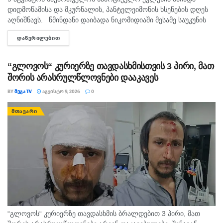
დიდმოწამისა და მკურნალის, პანტელეიმონის ხსენების დღეს
აღნიშნავს. წმინდანი დაიბადა ნიკომიდიაში მესამე საუკუნის
„
საირმეს რეკრეაციული ფერმისთვის
“
პრიორიტეტია იმ
მეორე ნახევარში. არ არსებობს ტაძარი, რომელშიც არ იყოს
ინიციატივების მხარდაჭერა, რომლებიც ქართული
ᲓᲐᲬᲕᲠᲘᲚᲔᲑᲘᲗ
DETAILS
დაბრძანებული ნიკომიდიელი მკურნალის,...
კულტურის განვითარებას ემსახურება
.
ეს პარტნიორობა
აერთიანებს მუსიკალურ ინიციატივებს, საზოგადოების
“გლოვოს“ კურიერზე თავდასხმისთვის 3 პირი, მათ
აქტიურ ჩართულობასა და ბიზნესის სოციალურ
შორის არასრულწლოვნები დააკავეს
პასუხისმგებლობას. სწორედ ამიტომ სიამაყით
BY
ᲛᲔᲒᲐ TV
ᲐᲒᲕᲘᲡᲢᲝ 9, 2026
0
ვდგავართ „ჰერიოს“ გვერდით ამ მნიშვნელოვან დღეს,
რომელიც
,
თამამად შეიძლება ითქვას, კულტურისა და
ᲛᲗᲐᲕᲐᲠᲘ
შემოქმედებითობის ზეიმია
“.
“გლოვოს“ კურიერზე თავდასხმის ბრალდებით 3 პირი, მათ