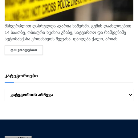
მსხვერპლით დასრულდა ავარია ხაშურში. გუშინ დაახლოებით
14 საათზე, ოსიაური-ხცისის გზაზე, სატვირთო და რამდენიმე
ავტომანქანა ერთმანეთს შეეჯახა. დაიღუპა ქალი, არიან
დაშავებულებიც. შსს-ს ინფორმაციით, გამოძიება 276-ე მუხლის
ᲓᲐᲬᲕᲠᲘᲚᲔᲑᲘᲗ
DETAILS
მე-6 ნაწილით მიმდინარეობს.
კატეგორიები
კატეგორიები