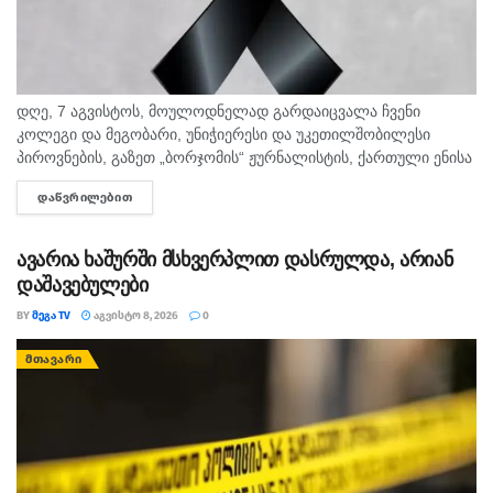
დღე, 7 აგვისტოს, მოულოდნელად გარდაიცვალა ჩვენი
კოლეგი და მეგობარი, უნიჭიერესი და უკეთილშობილესი
პიროვნების, გაზეთ „ბორჯომის“ ჟურნალისტის, ქართული ენისა
და ლიტერატურის პედაგოგი მონიკა ჭანტურია. "მეგა ტვ"
ᲓᲐᲬᲕᲠᲘᲚᲔᲑᲘᲗ
DETAILS
უდიდეს მწუხარებას გამოვხატავს მონიკა ჭანტურიას
ნაადრევად...
ავარია ხაშურში მსხვერპლით დასრულდა, არიან
დაშავებულები
BY
ᲛᲔᲒᲐ TV
ᲐᲒᲕᲘᲡᲢᲝ 8, 2026
0
ᲛᲗᲐᲕᲐᲠᲘ