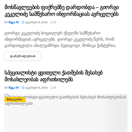
სამეთვალყურეო...
მოსწავლეების ფიქრებზე დარდობდა – გიორგი
კეკელიძე სამწუხარო ინფორმაციას ავრცელებს
BY
ᲛᲔᲒᲐ TV
ᲐᲒᲕᲘᲡᲢᲝ 8, 2026
0
გიორგი კეკელიძე სოციალურ ქსელში სამწუხარო
ᲛᲗᲐᲕᲐᲠᲘ
ინფორმაციას ავრცელებს. გიორგი კეკელიძე წერს, რომ
გარდაიცვალა ახალგაზრდა პედაგოგი, მონიკა ჭანტურია,
რომელიც თავისი მოსწავლეების მიმართ განსაკუთრებული
ᲓᲐᲬᲕᲠᲘᲚᲔᲑᲘᲗ
DETAILS
სიყვარულით გამოირჩეოდა. „არასდროს მგონებია, რომ აქ,
მიწაზე ყოფნას რამე...
სპეციალისტი ყვითელი ქათმების შესახებ
მოსახლეობას აფრთხილებს
BY
ᲛᲔᲒᲐ TV
ᲐᲒᲕᲘᲡᲢᲝ 8, 2026
0
ᲛᲗᲐᲕᲐᲠᲘ