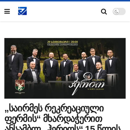
„საირმეს რეკრეაციული
ფერმის“ მხარდაჭერით
ანსამბლ „ჰერიოს“ 15 წლის