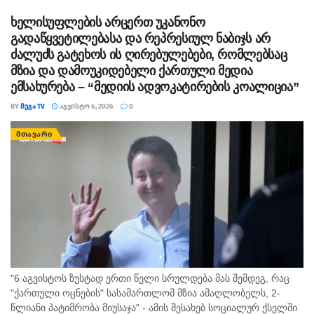
სამუშაოები ამ დრომდე მიმდინარეობს....
ხელისუფლების არცერთ უკანონო
გადაწყვეტილებასა და რეპრესიულ ნაბიჯს არ
ძალუძს გატეხოს ის ღირებულებები, რომლებსაც
მზია და დამოუკიდებელი ქართული მედია
ემსახურება – “მედიის ადვოკატირების კოალიცია”
BY
ᲛᲔᲒᲐ TV
ᲐᲒᲕᲘᲡᲢᲝ 6, 2026
0
ᲛᲗᲐᲕᲐᲠᲘ
"6 აგვისტოს ზუსტად ერთი წელი სრულდება მას შემდეგ, რაც
"ქართული ოცნების" სასამართლომ მზია ამაღლობელს, 2-
წლიანი პატიმრობა მიუსაჯა" - ამის შესახებ სოციალურ ქსელში