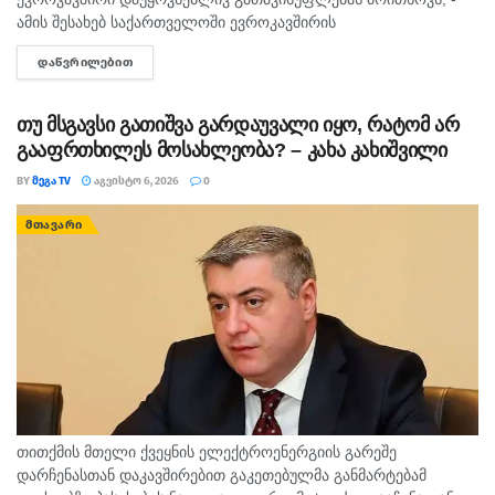
ამის შესახებ საქართველოში ევროკავშირის
წარმომადგენლობა X-ზე წერს. „მზია ამაღლობელისთვის
ᲓᲐᲬᲕᲠᲘᲚᲔᲑᲘᲗ
DETAILS
განაჩენის გამოტანის წლისთავზე, ევროკავშირი გმობს მის
წინააღმდეგ გამოტანილ არაპროპორციულ და პოლიტიზებულ
განაჩენს და...
თუ მსგავსი გათიშვა გარდაუვალი იყო, რატომ არ
გააფრთხილეს მოსახლეობა? – კახა კახიშვილი
BY
ᲛᲔᲒᲐ TV
ᲐᲒᲕᲘᲡᲢᲝ 6, 2026
0
ᲛᲗᲐᲕᲐᲠᲘ
თითქმის მთელი ქვეყნის ელექტროენერგიის გარეშე
დარჩენასთან დაკავშირებით გაკეთებულმა განმარტებამ