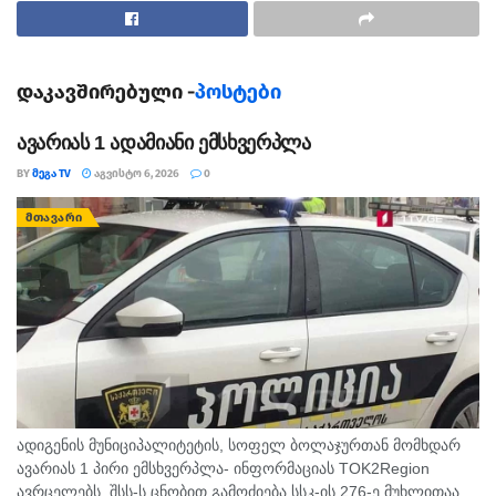
დაკავშირებული -
პოსტები
ავარიას 1 ადამიანი ემსხვერპლა
BY
ᲛᲔᲒᲐ TV
ᲐᲒᲕᲘᲡᲢᲝ 6, 2026
0
ᲛᲗᲐᲕᲐᲠᲘ
ადიგენის მუნიციპალიტეტის, სოფელ ბოლაჯურთან მომხდარ
ავარიას 1 პირი ემსხვერპლა- ინფორმაციას TOK2Region
ავრცელებს. შსს-ს ცნობით გამოძიება სსკ-ის 276-ე მუხლითაა