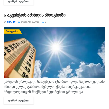
ᲓᲐᲬᲕᲠᲘᲚᲔᲑᲘᲗ
DETAILS
სოციალურ ქსელში ავრცელებს. "ამა წლის 5 აგვისტოს
ზუგდიდისა...
6 აგვისტოს ამინდის პროგნოზი
BY
ᲛᲔᲒᲐ TV
ᲐᲒᲕᲘᲡᲢᲝ 6, 2026
0
ᲛᲗᲐᲕᲐᲠᲘ
გარემოს ეროვნული სააგენტოს ცნობით, დღეს საქართველოში
ამინდი კვლავ განპირობებული იქნება ამიერკავკასიის
ჩრდილოეთიდან მოქმედი შედარებით გრილი და
სამხრეთიდან გავრცელებული ცხელი ჰაერის მასების
ᲓᲐᲬᲕᲠᲘᲚᲔᲑᲘᲗ
DETAILS
ურთიერთქმედებით. საქართველოში მოსალოდნელია:
დროგამოშვებით ღრუბლიანობის მომატება. საქართველოში