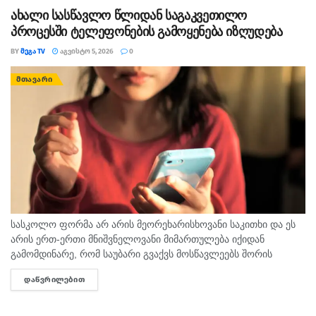
ზოგან ხანმოკლე...
ახალი სასწავლო წლიდან საგაკვეთილო
პროცესში ტელეფონების გამოყენება იზღუდება
BY
ᲛᲔᲒᲐ TV
ᲐᲒᲕᲘᲡᲢᲝ 5, 2026
0
ᲛᲗᲐᲕᲐᲠᲘ
სასკოლო ფორმა არ არის მეორეხარისხოვანი საკითხი და ეს
არის ერთ-ერთი მნიშვნელოვანი მიმართულება იქიდან
გამომდინარე, რომ საუბარი გვაქვს მოსწავლეებს შორის
თანასწორობაზე, უსაფრთხო გარემოს უზრუნველყოფასა და
ᲓᲐᲬᲕᲠᲘᲚᲔᲑᲘᲗ
DETAILS
სწავლის ხარისხის ამაღლების ხელშეწყობაზე, ეს მსოფლიო
პრაქტიკითა...