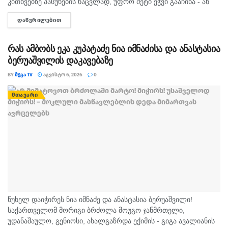
კითხვებზე პასუხების ნაცვლად, უფრო მეტი ეჭვი გააჩინა - ან
ენერგოსისტემაზე პასუხისმგებელი ადამიანები არ არიან
ᲓᲐᲬᲕᲠᲘᲚᲔᲑᲘᲗ
DETAILS
საკმარისად პროფესიონალები ან ვიღაც შეგნებულად აზიანებს
ქვეყნისა და...
რას ამბობს ეკა კუპატაძე ნია იმნაძისა და ანასტასია
ბერუაშვილის დაკავებაზე
BY
ᲛᲔᲒᲐ TV
ᲐᲒᲕᲘᲡᲢᲝ 6, 2026
0
ᲛᲗᲐᲕᲐᲠᲘ
წუხელ დაიჭირეს ნია იმნაძე და ანასტასია ბერუაშვილი!
საქართველომ მორიგი ბრძოლა მოუგო ჯანმრთელი,
უდანაშაულო, გენიოსი, ახალგაზრდა ექიმის - გიგა ავალიანის