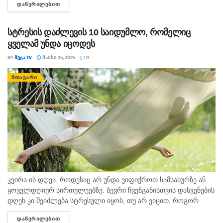
ᲓᲐᲬᲕᲠᲘᲚᲔᲑᲘᲗ
DETAILS
ბრუნ­ვას გა­მო­იწ­ვევს, რაც ჩვე­ულ 24-სა­ა­თი­ან...
სტრესის დაძლევის 10 საიდუმლო, რომელიც
ყველამ უნდა იცოდეს
BY
ᲛᲔᲒᲐ TV
ᲛᲐᲘᲡᲘ 25, 2025
0
ᲛᲗᲐᲕᲐᲠᲘ
კვირა ის დღეა, როდესაც არ უნდა ვიფიქროთ სამსახურზე ან
ყოველდღიურ სირთულეებზე. ბევრი ჩვენგანისთვის დასვენების
დღეხ კი შეიძლება სტრესული იყოს, თუ არ ვიცით, როგორ
მოვიქცეთ სწორად. გთავაზობთ 10 რჩევას, რომელიც სტრესის
ᲓᲐᲬᲕᲠᲘᲚᲔᲑᲘᲗ
DETAILS
მართვასა...