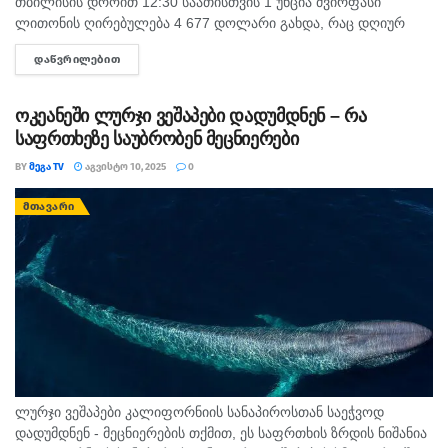
თბილისის დროით 12:30 საათისთვის 1 უნცია ძვირფასი
ლითონის ღირებულება 4 677 დოლარი გახდა, რაც დღიურ
ჭრილში ძვირფასი ლითონის ფასზე 2.65%-იან მატებას
ᲓᲐᲬᲕᲠᲘᲚᲔᲑᲘᲗ
DETAILS
წარმოადგენს. რაც შეეხება...
ოკეანეში ლურჯი ვეშაპები დადუმდნენ – რა
საფრთხეზე საუბრობენ მეცნიერები
BY
ᲛᲔᲒᲐ TV
ᲐᲒᲕᲘᲡᲢᲝ 10, 2025
0
ᲛᲗᲐᲕᲐᲠᲘ
ლურჯი ვეშაპები კალიფორნიის სანაპიროსთან საეჭვოდ
დადუმდნენ - მეცნიერების თქმით, ეს საფრთხის ზრდის ნიშანია