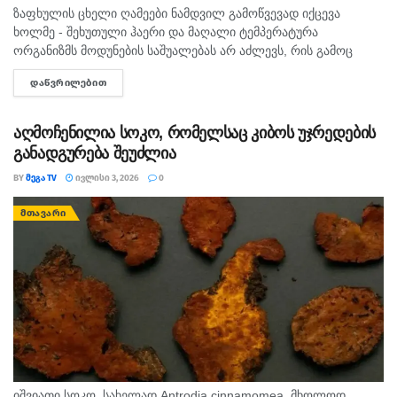
ზაფხულის ცხელი ღამეები ნამდვილ გამოწვევად იქცევა
ხოლმე - შეხუთული ჰაერი და მაღალი ტემპერატურა
ორგანიზმს მოდუნების საშუალებას არ აძლევს, რის გამოც
გვიანობამდე ვერ ვიძინებთ, ღამით კი ხშირად გვეღვიძება.
ᲓᲐᲬᲕᲠᲘᲚᲔᲑᲘᲗ
DETAILS
თუკი საძინებელში კონდიციონერი...
აღმოჩენილია სოკო, რომელსაც კიბოს უჯრედების
განადგურება შეუძლია
BY
ᲛᲔᲒᲐ TV
ᲘᲕᲚᲘᲡᲘ 3, 2026
0
ᲛᲗᲐᲕᲐᲠᲘ
იშვიათი სოკო, სახელად Antrodia cinnamomea, მხოლოდ