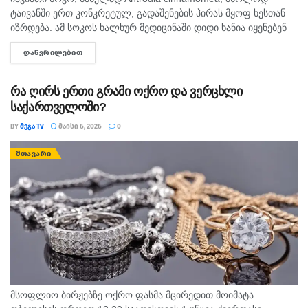
ტაივანში ერთ კონკრეტულ, გადაშენების პირას მყოფ ხესთან
იზრდება. ამ სოკოს ხალხურ მედიცინაში დიდი ხანია იყენებენ
და კვლევებით დადგინდა, რომ მას კიბოსთან ბრძოლის
ᲓᲐᲬᲕᲠᲘᲚᲔᲑᲘᲗ
DETAILS
უნარიც აქვს....
რა ღირს ერთი გრამი ოქრო ­და ვ­ერცხლი
საქართველოში?
BY
ᲛᲔᲒᲐ TV
ᲛᲐᲘᲡᲘ 6, 2026
0
ᲛᲗᲐᲕᲐᲠᲘ
მსოფლიო ბირჟებზე ოქრო ფასმა მცირედით მოიმატა.