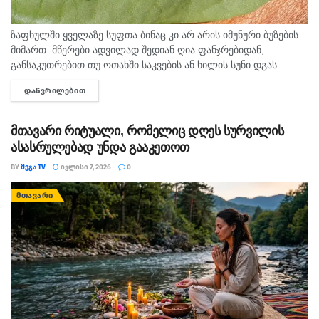
ზაფხულში ყველაზე სუფთა ბინაც კი არ არის იმუნური ბუზების
მიმართ. მწერები ადვილად შედიან ღია ფანჯრებიდან,
განსაკუთრებით თუ ოთახში საკვების ან ხილის სუნი დგას.
რეგულარული დალაგება, ნაგვის გატანა და ჭურჭლის
ᲓᲐᲬᲕᲠᲘᲚᲔᲑᲘᲗ
DETAILS
რეცხვაც...
მთავარი რიტუალი, რომელიც დღეს სურვილის
ასასრულებად უნდა გააკეთოთ
BY
ᲛᲔᲒᲐ TV
ᲘᲕᲚᲘᲡᲘ 7, 2026
0
ᲛᲗᲐᲕᲐᲠᲘ