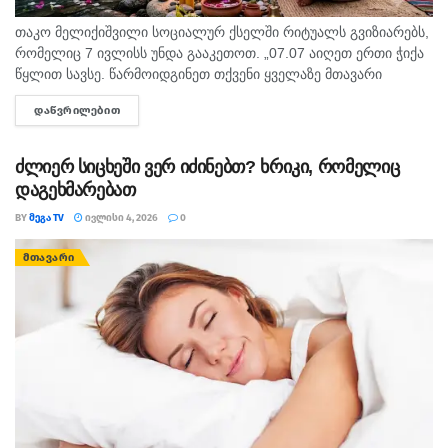
თაკო მელიქიშვილი სოციალურ ქსელში რიტუალს გვიზიარებს,
რომელიც 7 ივლისს უნდა გააკეთოთ. „07.07 აიღეთ ერთი ჭიქა
წყლით სავსე. წარმოიდგინეთ თქვენი ყველაზე მთავარი
სურვილი ის, რომლის გახსენებაზეც გულში სითბოს გრძნობთ.
ᲓᲐᲬᲕᲠᲘᲚᲔᲑᲘᲗ
DETAILS
შემდეგ მშვიდად...
ძლიერ სიცხეში ვერ იძინებთ? ხრიკი, რომელიც
დაგეხმარებათ
BY
ᲛᲔᲒᲐ TV
ᲘᲕᲚᲘᲡᲘ 4, 2026
0
ᲛᲗᲐᲕᲐᲠᲘ