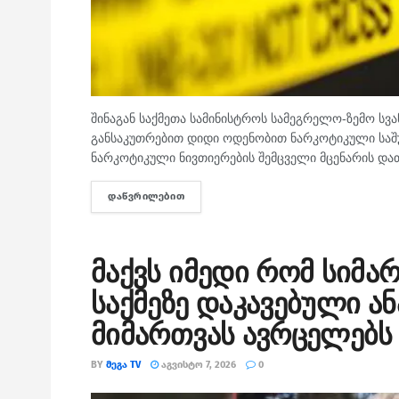
შინაგან საქმეთა სამინისტროს სამეგრელო-ზემო სვ
განსაკუთრებით დიდი ოდენობით ნარკოტიკული საშუა
ნარკოტიკული ნივთიერების შემცველი მცენარის დათ
ᲓᲐᲬᲕᲠᲘᲚᲔᲑᲘᲗ
DETAILS
მაქვს იმედი რომ სიმა
საქმეზე დაკავებული ა
მიმართვას ავრცელებს
BY
ᲛᲔᲒᲐ TV
ᲐᲒᲕᲘᲡᲢᲝ 7, 2026
0