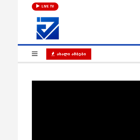
LIVE TV
ᲐᲮᲐᲚᲘ ᲐᲛᲑᲔᲑᲘ