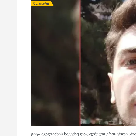
ᲛᲗᲐᲕᲐᲠᲘ
გიგა ავალიანის საქემზე დაკავებული ერთ-ერთი ა