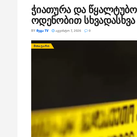
ჭიათურა და წყალტუბო
ოდენობით სხვადასხვა 
BY
ᲛᲔᲒᲐ TV
ᲐᲒᲕᲘᲡᲢᲝ 7, 2026
0
ᲛᲗᲐᲕᲐᲠᲘ