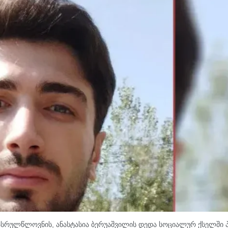
რასრულწლოვნის, ანასტასია ბერუაშვილის დედა სოციალურ ქსელში 