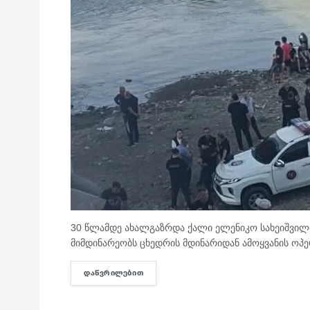
30 წლამდე ახალგაზრდა ქალი ელენიკო სახეიშვილი
მიმდინარეობს ცხედრის მდინარიდან ამოყვანის ოპე
ᲓᲐᲬᲕᲠᲘᲚᲔᲑᲘᲗ
DETAILS