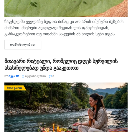
ზაფხულში ყველაზე სუფთა ბინაც კი არ არის იმუნური ბუზების
მიმართ. მწერები ადვილად შედიან ღია ფანჯრებიდან,
განსაკუთრებით თუ ოთახში საკვების ან ხილის სუნი დგას.
რეგულარული დალაგება, ნაგვის გატანა და ჭურჭლის
ᲓᲐᲬᲕᲠᲘᲚᲔᲑᲘᲗ
DETAILS
რეცხვაც...
მთავარი რიტუალი, რომელიც დღეს სურვილის
ასასრულებად უნდა გააკეთოთ
BY
ᲛᲔᲒᲐ TV
ᲘᲕᲚᲘᲡᲘ 7, 2026
0
ᲛᲗᲐᲕᲐᲠᲘ