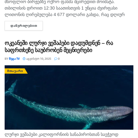
მსოფლიო ბირჟებზე ოქრო ფასმა მცირედით მოიმატა.
თბილისის დროით 12:30 საათისთვის 1 უნცია ძვირფასი
ლითონის ღირებულება 4 677 დოლარი გახდა, რაც დღიურ
ჭრილში ძვირფასი ლითონის ფასზე 2.65%-იან მატებას
ᲓᲐᲬᲕᲠᲘᲚᲔᲑᲘᲗ
DETAILS
წარმოადგენს. რაც შეეხება...
ოკეანეში ლურჯი ვეშაპები დადუმდნენ – რა
საფრთხეზე საუბრობენ მეცნიერები
BY
ᲛᲔᲒᲐ TV
ᲐᲒᲕᲘᲡᲢᲝ 10, 2025
0
ᲛᲗᲐᲕᲐᲠᲘ
ლურჯი ვეშაპები კალიფორნიის სანაპიროსთან საეჭვოდ