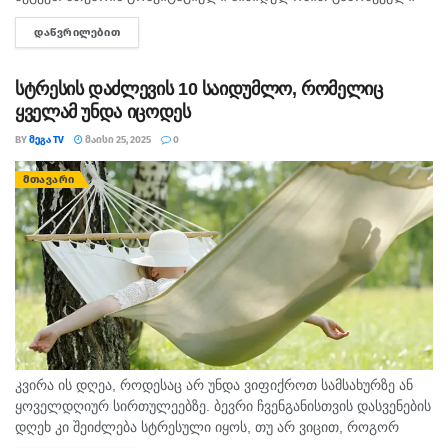
ცვლი­ლე­ბა პლა­ნე­ტის პო­ლუ­სებ­თან ოდ­ნავ უფრო სწრა­ფად
ᲓᲐᲬᲕᲠᲘᲚᲔᲑᲘᲗ
DETAILS
ბრუნ­ვას გა­მო­იწ­ვევს, რაც ჩვე­ულ 24-სა­ა­თი­ან...
სტრესის დაძლევის 10 საიდუმლო, რომელიც
ყველამ უნდა იცოდეს
BY
ᲛᲔᲒᲐ TV
ᲛᲐᲘᲡᲘ 25, 2025
0
ᲛᲗᲐᲕᲐᲠᲘ
კვირა ის დღეა, როდესაც არ უნდა ვიფიქროთ სამსახურზე ან
ყოველდღიურ სირთულეებზე. ბევრი ჩვენგანისთვის დასვენების
დღეხ კი შეიძლება სტრესული იყოს, თუ არ ვიცით, როგორ
მოვიქცეთ სწორად. გთავაზობთ 10 რჩევას, რომელიც სტრესის