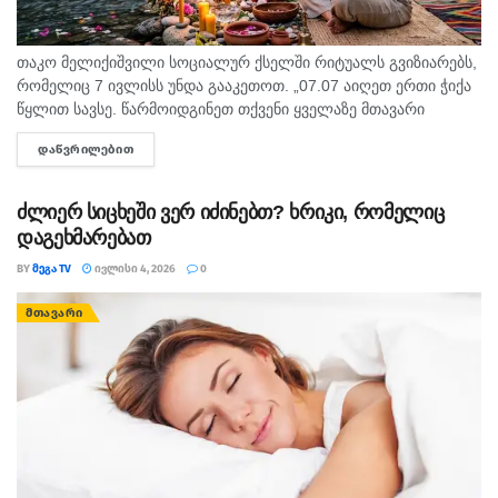
თაკო მელიქიშვილი სოციალურ ქსელში რიტუალს გვიზიარებს,
რომელიც 7 ივლისს უნდა გააკეთოთ. „07.07 აიღეთ ერთი ჭიქა
წყლით სავსე. წარმოიდგინეთ თქვენი ყველაზე მთავარი
სურვილი ის, რომლის გახსენებაზეც გულში სითბოს გრძნობთ.
ᲓᲐᲬᲕᲠᲘᲚᲔᲑᲘᲗ
DETAILS
შემდეგ მშვიდად...
ძლიერ სიცხეში ვერ იძინებთ? ხრიკი, რომელიც
დაგეხმარებათ
BY
ᲛᲔᲒᲐ TV
ᲘᲕᲚᲘᲡᲘ 4, 2026
0
ᲛᲗᲐᲕᲐᲠᲘ