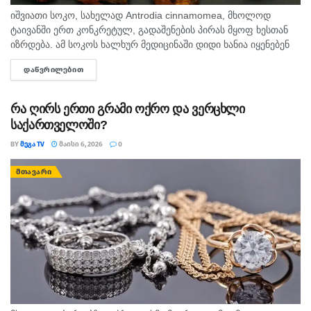
იშვიათი სოკო, სახელად Antrodia cinnamomea, მხოლოდ
ტაივანში ერთ კონკრეტულ, გადაშენების პირას მყოფ ხესთან
იზრდება. ამ სოკოს ხალხურ მედიცინაში დიდი ხანია იყენებენ
და კვლევებით დადგინდა, რომ მას კიბოსთან ბრძოლის
ᲓᲐᲬᲕᲠᲘᲚᲔᲑᲘᲗ
DETAILS
უნარიც აქვს....
რა ღირს ერთი გრამი ოქრო ­და ვ­ერცხლი
საქართველოში?
BY
ᲛᲔᲒᲐ TV
ᲛᲐᲘᲡᲘ 6, 2026
0
ᲛᲗᲐᲕᲐᲠᲘ