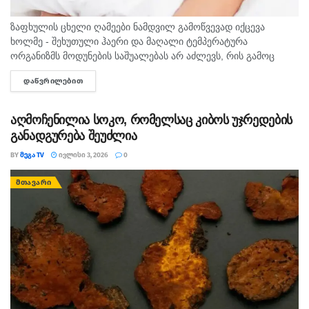
ზაფხულის ცხელი ღამეები ნამდვილ გამოწვევად იქცევა
ხოლმე - შეხუთული ჰაერი და მაღალი ტემპერატურა
ორგანიზმს მოდუნების საშუალებას არ აძლევს, რის გამოც
გვიანობამდე ვერ ვიძინებთ, ღამით კი ხშირად გვეღვიძება.
ᲓᲐᲬᲕᲠᲘᲚᲔᲑᲘᲗ
DETAILS
თუკი საძინებელში კონდიციონერი...
აღმოჩენილია სოკო, რომელსაც კიბოს უჯრედების
განადგურება შეუძლია
BY
ᲛᲔᲒᲐ TV
ᲘᲕᲚᲘᲡᲘ 3, 2026
0
ᲛᲗᲐᲕᲐᲠᲘ