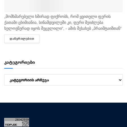
„მომხმარებელი ხშირად ფიქრობს, რომ ყვითელი ფერის
ქათამი ცხიმიანია, სინამდვილეში კი, ფერი შეიძლება
ხელოვნურად იყოს შეცვლილი“, - ამის შესახებ „პრაიმტაიმთან“
სურსათის უვნებლობის სპეციალისტი, ირაკლი არაბული
ᲓᲐᲬᲕᲠᲘᲚᲔᲑᲘᲗ
DETAILS
საუბრობს. „ბაზარი ითხოვს, რომ ქათამი იყოს...
კატეგორიები
კატეგორიები