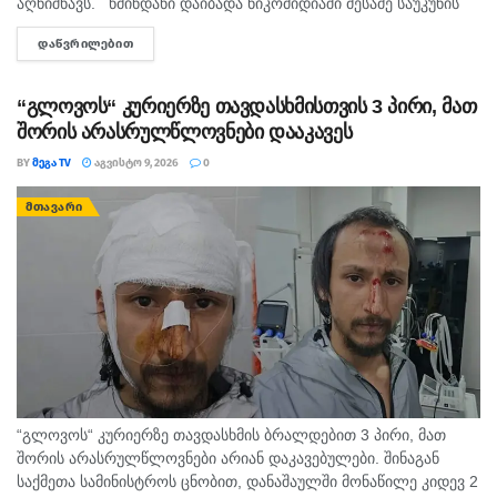
აღნიშნავს. წმინდანი დაიბადა ნიკომიდიაში მესამე საუკუნის
მეორე ნახევარში. არ არსებობს ტაძარი, რომელშიც არ იყოს
ᲓᲐᲬᲕᲠᲘᲚᲔᲑᲘᲗ
DETAILS
დაბრძანებული ნიკომიდიელი მკურნალის,...
“გლოვოს“ კურიერზე თავდასხმისთვის 3 პირი, მათ
შორის არასრულწლოვნები დააკავეს
BY
ᲛᲔᲒᲐ TV
ᲐᲒᲕᲘᲡᲢᲝ 9, 2026
0
ᲛᲗᲐᲕᲐᲠᲘ
“გლოვოს“ კურიერზე თავდასხმის ბრალდებით 3 პირი, მათ
შორის არასრულწლოვნები არიან დაკავებულები. შინაგან
საქმეთა სამინისტროს ცნობით, დანაშაულში მონაწილე კიდევ 2