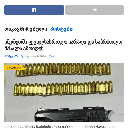
ტესტების შესყიდვის მიზნით, ხელშეკრულება უკვე
გაფორმდა Shenzhen Bioeasy Biotechnology-სთან.
დაკავშირებული -
პოსტები
bpn.ge
იმერეთში ცეცხლსასროლი იარაღი და საბრძოლო
მასალა ამოიღეს
BY
ᲛᲔᲒᲐ TV
ᲐᲒᲕᲘᲡᲢᲝ 9, 2026
0
ᲛᲗᲐᲕᲐᲠᲘ
შინაგან საქმეთა სამინისტროს თბილისის, ქვემო ქართლის,