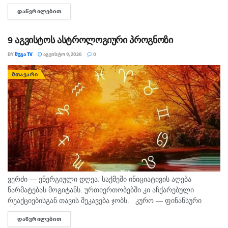
პირის დაკავების მიზნით შესაბამისი ღონისძიებები ტარდება.
ᲓᲐᲬᲕᲠᲘᲚᲔᲑᲘᲗ
DETAILS
შინაგან საქმეთა სამინისტროს თბილისის პოლიციის
დეპარტამენტის...
9 აგვისტოს ასტროლოგიური პროგნოზი
BY
ᲛᲔᲒᲐ TV
ᲐᲒᲕᲘᲡᲢᲝ 9, 2026
0
ᲛᲗᲐᲕᲐᲠᲘ
ვერძი — ენერგიული დღეა. საქმეში ინიციატივის აღება
წარმატებას მოგიტანს. ურთიერთობებში კი აჩქარებული
რეაქციებისგან თავის შეკავება ჯობს. კურო — ფინანსური
საკითხების მოსაგვარებლად კარგი დღეა. შეიძლება
ᲓᲐᲬᲕᲠᲘᲚᲔᲑᲘᲗ
DETAILS
საინტერესო შესაძლებლობა გამოჩნდეს. პირად ცხოვრებაში...