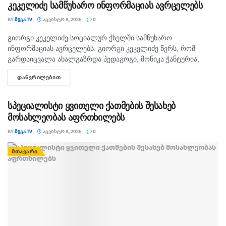
კეკელიძე სამწუხარო ინფორმაციას ავრცელებს
BY
ᲛᲔᲒᲐ TV
ᲐᲒᲕᲘᲡᲢᲝ 8, 2026
0
გიორგი კეკელიძე სოციალურ ქსელში სამწუხარო
ᲛᲗᲐᲕᲐᲠᲘ
ინფორმაციას ავრცელებს. გიორგი კეკელიძე წერს, რომ
გარდაიცვალა ახალგაზრდა პედაგოგი, მონიკა ჭანტურია,
რომელიც თავისი მოსწავლეების მიმართ განსაკუთრებული
ᲓᲐᲬᲕᲠᲘᲚᲔᲑᲘᲗ
DETAILS
სიყვარულით გამოირჩეოდა. „არასდროს მგონებია, რომ აქ,
მიწაზე ყოფნას რამე...
სპეციალისტი ყვითელი ქათმების შესახებ
მოსახლეობას აფრთხილებს
BY
ᲛᲔᲒᲐ TV
ᲐᲒᲕᲘᲡᲢᲝ 8, 2026
0
ᲛᲗᲐᲕᲐᲠᲘ