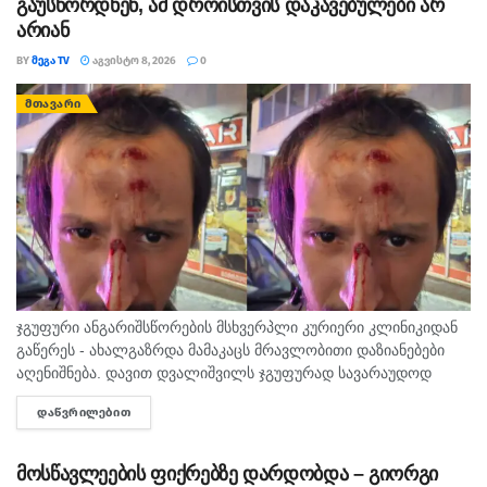
გაუსწორდნენ, ამ დროისთვის დაკავებულები არ
არიან
BY
ᲛᲔᲒᲐ TV
ᲐᲒᲕᲘᲡᲢᲝ 8, 2026
0
ᲛᲗᲐᲕᲐᲠᲘ
ჯგუფური ანგარიშსწორების მსხვერპლი კურიერი კლინიკიდან
გაწერეს - ახალგაზრდა მამაკაცს მრავლობითი დაზიანებები
აღენიშნება. დავით დვალიშვილს ჯგუფურად სავარაუდოდ
ხუთამდე მოზარდი გუშინ გაუსწორდა. ჯერ-ჯერობით
ᲓᲐᲬᲕᲠᲘᲚᲔᲑᲘᲗ
DETAILS
თავდამსხმელების დაკავების შესახებ ინფორმაცია არ
გავრცელებულა. "პირველებმა" გაარკვია, რომ
სამეთვალყურეო...
მოსწავლეების ფიქრებზე დარდობდა – გიორგი