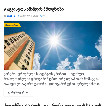
9 აგვისტოს ამინდის პროგნოზი
BY
ᲛᲔᲒᲐ TV
ᲐᲒᲕᲘᲡᲢᲝ 9, 2026
0
ᲛᲗᲐᲕᲐᲠᲘ
გარემოს ეროვნული სააგენტოს ცნობით, 9 აგვისტოს
მოსალოდნელია დროგამოშვებით ღრუბლიანობის მომატება.
დასავლეთ საქართველოში - დროგამოშვებით ღრუბლიანობის
მომატება. უმეტეს რაიონში ხანმოკლე წვიმა და ელჭექი, ზოგან
ᲓᲐᲬᲕᲠᲘᲚᲔᲑᲘᲗ
DETAILS
ძლიერი. დასავლეთის ქარი 10-15 მ/წმ, ელჭექის დროს
შესაძლებელია ქარის...
ქუთაისში დააკავეს კაცი, რომელიც დედას სახლის