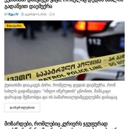
გადაწვით დაემუქრა
BY
ᲛᲔᲒᲐ TV
ᲐᲒᲕᲘᲡᲢᲝ 8, 2026
0
ᲛᲗᲐᲕᲐᲠᲘ
ქუთაისში დააკავეს პირი, რომელიც დედას დაემუქრა, რომ
სახლს გადაწვავდა. "ინფო იმერეთის" ცნობით, მამაკაცი
დარაჯად მუშაობდა და ის სამართალდამცველებმა დასაცავ
ობიექტზე აიყვანეს. შსს-ს ინფორმაციით, დაკავებულს
ᲓᲐᲬᲕᲠᲘᲚᲔᲑᲘᲗ
DETAILS
სისხლის სამართლის კოდექსის 11 პრიმა...
მოზარდები, რომლებიც კურიერს ჯგუფურად