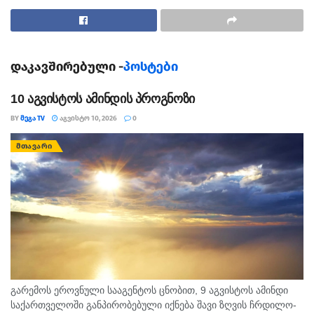
ქოცებს უნდოდათ რუსეთი ცხოვრება და მათი ოცნება
ახდა და ჩვენ ასე ცოტა ვართ, ვისაც ეს არ მოგვწონს?” –
წერს ნანუკა ჟორჟოლიანი ფეისბუკზე.
დაკავშირებული -
პოსტები
10 აგვისტოს ამინდის პროგნოზი
BY
ᲛᲔᲒᲐ TV
ᲐᲒᲕᲘᲡᲢᲝ 10, 2026
0
ᲛᲗᲐᲕᲐᲠᲘ
გარემოს ეროვნული სააგენტოს ცნობით, 9 აგვისტოს ამინდი
საქართველოში განპირობებული იქნება შავი ზღვის ჩრდილო-