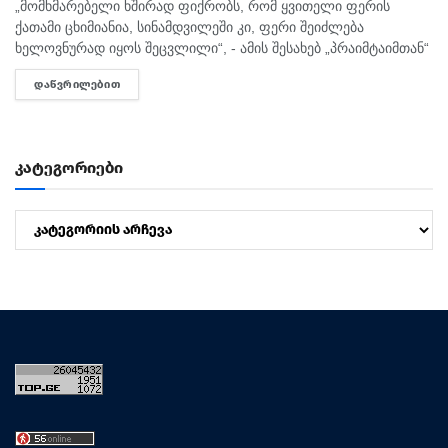
„მომხმარებელი ხშირად ფიქრობს, რომ ყვითელი ფერის
ქათამი ცხიმიანია, სინამდვილეში კი, ფერი შეიძლება
ხელოვნურად იყოს შეცვლილი“, - ამის შესახებ „პრაიმტაიმთან“
სურსათის უვნებლობის სპეციალისტი, ირაკლი არაბული
ᲓᲐᲬᲕᲠᲘᲚᲔᲑᲘᲗ
DETAILS
საუბრობს. „ბაზარი ითხოვს, რომ ქათამი იყოს...
კატეგორიები
კატეგორიები