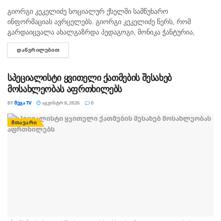
გიორგი კეკელიძე სოციალურ ქსელში სამწუხარო
ᲛᲗᲐᲕᲐᲠᲘ
ინფორმაციას ავრცელებს. გიორგი კეკელიძე წერს, რომ
გარდაიცვალა ახალგაზრდა პედაგოგი, მონიკა ჭანტურია,
რომელიც თავისი მოსწავლეების მიმართ განსაკუთრებული
ᲓᲐᲬᲕᲠᲘᲚᲔᲑᲘᲗ
DETAILS
სიყვარულით გამოირჩეოდა. „არასდროს მგონებია, რომ აქ,
მიწაზე ყოფნას რამე...
სპეციალისტი ყვითელი ქათმების შესახებ
მოსახლეობას აფრთხილებს
BY
ᲛᲔᲒᲐ TV
ᲐᲒᲕᲘᲡᲢᲝ 8, 2026
0
ᲛᲗᲐᲕᲐᲠᲘ