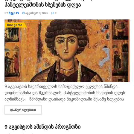
პანტელეიმონის ხსენების დღეა
BY
ᲛᲔᲒᲐ TV
ᲐᲒᲕᲘᲡᲢᲝ 9, 2026
0
ᲛᲗᲐᲕᲐᲠᲘ
9 აგვისტოს საქართველოს სამოციქულო ეკლესია წმინდა
დიდმოწამისა და მკურნალის, პანტელეიმონის ხსენების დღეს
აღნიშნავს. წმინდანი დაიბადა ნიკომიდიაში მესამე საუკუნის
მეორე ნახევარში. არ არსებობს ტაძარი, რომელშიც არ იყოს
ᲓᲐᲬᲕᲠᲘᲚᲔᲑᲘᲗ
DETAILS
დაბრძანებული ნიკომიდიელი მკურნალის,...
9 აგვისტოს ამინდის პროგნოზი