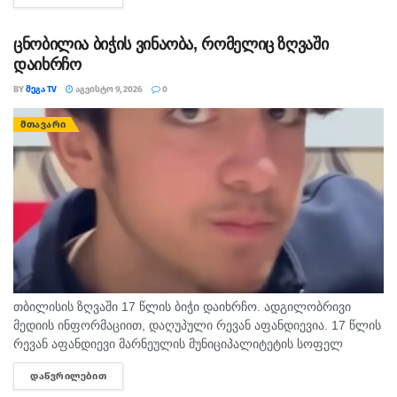
დასახელებული...
ცნობილია ბიჭის ვინაობა, რომელიც ზღვაში
დაიხრჩო
BY
ᲛᲔᲒᲐ TV
ᲐᲒᲕᲘᲡᲢᲝ 9, 2026
0
ᲛᲗᲐᲕᲐᲠᲘ
თბილისის ზღვაში 17 წლის ბიჭი დაიხრჩო. ადგილობრივი
მედიის ინფორმაციით, დაღუპული რევან აფანდიევია. 17 წლის
რევან აფანდიევი მარნეულის მუნიციპალიტეტის სოფელ
კაფანახჩის მკვიდრი იყო. თანასოფლელების ინფორმაციით,
ᲓᲐᲬᲕᲠᲘᲚᲔᲑᲘᲗ
DETAILS
ახალგაზრდა თბილისის ზღვაზე თანატოლებთან ერთად