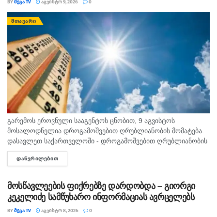
BY
ᲛᲔᲒᲐ TV
ᲐᲒᲕᲘᲡᲢᲝ 9, 2026
0
ᲛᲗᲐᲕᲐᲠᲘ
გარემოს ეროვნული სააგენტოს ცნობით, 9 აგვისტოს
მოსალოდნელია დროგამოშვებით ღრუბლიანობის მომატება.
დასავლეთ საქართველოში - დროგამოშვებით ღრუბლიანობის
მომატება. უმეტეს რაიონში ხანმოკლე წვიმა და ელჭექი, ზოგან
ᲓᲐᲬᲕᲠᲘᲚᲔᲑᲘᲗ
DETAILS
ძლიერი. დასავლეთის ქარი 10-15 მ/წმ, ელჭექის დროს
შესაძლებელია ქარის...
მოსწავლეების ფიქრებზე დარდობდა – გიორგი
კეკელიძე სამწუხარო ინფორმაციას ავრცელებს
BY
ᲛᲔᲒᲐ TV
ᲐᲒᲕᲘᲡᲢᲝ 8, 2026
0