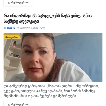
ᲓᲐᲬᲕᲠᲘᲚᲔᲑᲘᲗ
DETAILS
მოვარდნილმა მდინარემ ახალგაზრდა მამაკაცი გაიტაცა.
ადგილზე იმყოფება...
რა ინფორმაციას ავრცელებს ნატა ვიბლიანის
საქმეზე ადვოკატი
BY
ᲛᲔᲒᲐ TV
ᲐᲒᲕᲘᲡᲢᲝ 9, 2026
0
ᲛᲗᲐᲕᲐᲠᲘ
დისტანციურად გამოკითხა. „შაბათის ეთერის“ ინფორმაციით,
უკვე გამოკითხულია 30-მდე ადამიანი, მათ შორის ბაშიაჩუკ
ჩხვიმიანი, მისი ოჯახის წევრები და მეზობლები.
გამომძიებლებმა დაათვალიერეს ის სახლებიც, სადაც,
ᲓᲐᲬᲕᲠᲘᲚᲔᲑᲘᲗ
DETAILS
სავარაუდოდ, დანაშაული ხდებოდა. ნატა ვიბლიანის მიერ