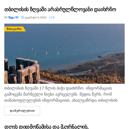
საცურაოდ...
თბილისის ზღვაში არასრულწლოვანი დაიხრჩო
BY
ᲛᲔᲒᲐ TV
ᲐᲒᲕᲘᲡᲢᲝ 9, 2026
0
ᲛᲗᲐᲕᲐᲠᲘ
თბილისის ზღვაში 17 წლის ბიჭი დაიხრჩო. ინფორმაციას
გამოცემა მარნეული ნიუსი ავრცელებს. მედია წერს, რომ
თანასოფლელების ინფორმაციით, ახალგაზრდა თბილისის
ზღვაზე თანატოლებთან ერთად საცურაოდ იმყოფებოდა. შსს
ᲓᲐᲬᲕᲠᲘᲚᲔᲑᲘᲗ
DETAILS
ცნობით, გამოძიება 115-ე მუხლით დაიწყო.
დღეს დიდმოწამისა და მკურნალის,