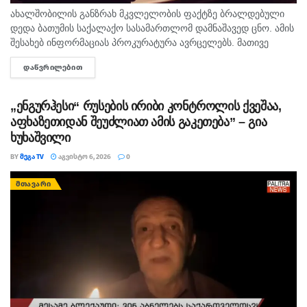
ახალშობილის განზრახ მკვლელობის ფაქტზე ბრალდებული
პროკურატურის შუამდგომლობის საფუძველზე
დედა ბათუმის საქალაქო სასამართლომ დამნაშავედ ცნო. ამის
ბრალდებულების ნაწილს აღკვეთის ღონისძიების
შესახებ ინფორმაციას პროკურატურა ავრცელებს. მათივე
სახით პატიმრობა, ხოლო ერთ ბრალდებულს,
ინფორმაციით, საქმე ეხება, 22 თებერვალს, ბათუმის ერთ-
რომელმაც გამოძიებასთან ითანამშრომლა,
ᲓᲐᲬᲕᲠᲘᲚᲔᲑᲘᲗ
DETAILS
ერთი კლინიკაში მომხდარ ფაქტს, რა დროსაც კლინიკის ერთ-
საპატიმრო გირაო 3000 ლარის ოდენობით შეეფარდა.
ერთმა...
ბრალდებულების ნაწილისთვის აღკვეთის ღონისძიების
„ენგურჰესი“ რუსების ირიბი კონტროლის ქვეშაა,
აფხაზეთიდან შეუძლიათ ამის გაკეთება” – გია
შეფარდების საკითხზე სასამართლო კანონით
ხუხაშვილი
დადგენილ ვადაში იმსჯელებს“, – განაცხადა დავით
გუმბერიძემ.
BY
ᲛᲔᲒᲐ TV
ᲐᲒᲕᲘᲡᲢᲝ 6, 2026
0
ᲛᲗᲐᲕᲐᲠᲘ