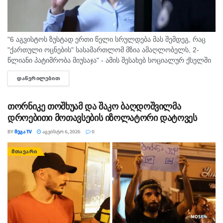
"6 აგვისტოს ზუსტად ერთი წელი სრულდება მას შემდეგ, რაც
"ქართული ოცნების" სასამართლომ მზია ამაღლობელს, 2-
წლიანი პატიმრობა მიუსაჯა" - ამის შესახებ სოციალურ ქსელში
"მედიის ადვოკატირების კოალიცია" წერს და დაკავებულ
ᲓᲐᲬᲕᲠᲘᲚᲔᲑᲘᲗ
DETAILS
ჟურნალისტს სოლიდარობას უცხადებს. ორგანიზაცია...
თორნიკე თოშხუამ და შაკო ბაღდოშვილმა
დროებითი მოთავსების იზოლატორი დატოვეს
BY
ᲛᲔᲒᲐ TV
ᲐᲒᲕᲘᲡᲢᲝ 6, 2026
0
ᲛᲗᲐᲕᲐᲠᲘ