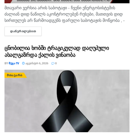
მთავარი ვერსია არის საბოტაჟი - ჩვენი ენერგოსისტემის
ძალიან დიდ ნაწილს აკონტროლებენ რუსები, მათთვის დიდ
სირთულეს არ წარმოადგენს ფარული საბოტაჟის მოწყობა , -
ამის შესახებ ანალიტიკოსმა გია ხუხაშვილმა „პალიტრანიუსის“
ᲓᲐᲬᲕᲠᲘᲚᲔᲑᲘᲗ
DETAILS
გადაცემაში „360...
ცნობილია ხობში ტრაგიკულად დაღუპული
ახალგაზრდა ქალის ვინაობა
BY
ᲛᲔᲒᲐ TV
ᲐᲒᲕᲘᲡᲢᲝ 6, 2026
0
ᲛᲗᲐᲕᲐᲠᲘ