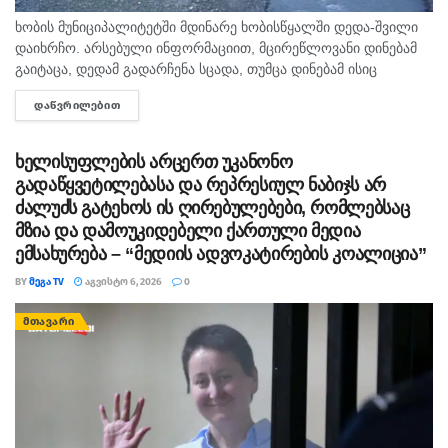
ხობის მუნიციპალიტეტში მდინარე ხობისწყალში დედა-შვილი
დაიხრჩო. არსებული ინფორმაციით, მცირეწლოვანი დინებამ
გაიტაცა, დედამ გადარჩენა სცადა, თუმცა დინებამ ისიც
გაიტაცა. ბავშვის ცხედარი ადგილობრივმა იპოვა და
ᲓᲐᲬᲕᲠᲘᲚᲔᲑᲘᲗ
DETAILS
მდინარიდან ამოასვენა. დედის სამძებრო-სამაშველო
სამუშაოები ამ დრომდე მიმდინარეობს....
ხელისუფლების არცერთ უკანონო
გადაწყვეტილებასა და რეპრესიულ ნაბიჯს არ
ძალუძს გატეხოს ის ღირებულებები, რომლებსაც
მზია და დამოუკიდებელი ქართული მედია
ემსახურება – “მედიის ადვოკატირების კოალიცია”
BY
ᲛᲔᲒᲐ TV
ᲐᲒᲕᲘᲡᲢᲝ 6, 2026
0
ᲛᲗᲐᲕᲐᲠᲘ