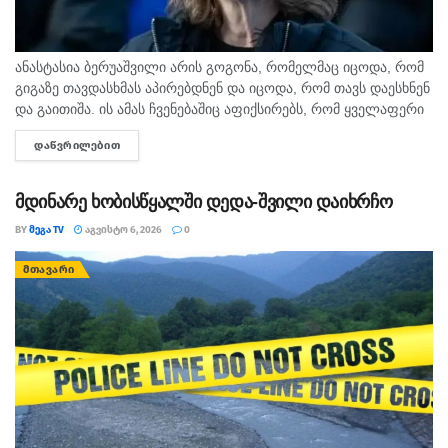
ანასტასია ბერუაშვილი არის გოგონა, რომელმაც იცოდა, რომ
გიგაზე თავდასხმას აპირებდნენ და იცოდა, რომ თავს დაესხნენ
და გაითიშა. ის ამას ჩვენებაშიც აფიქსირებს, რომ ყველაფერი
იცოდა, - ამის შესახებ მოკლული მასწავლებლის, გიგა
ᲓᲐᲬᲕᲠᲘᲚᲔᲑᲘᲗ
DETAILS
ავალიანის...
მდინარე ხობისწყალში დედა-შვილი დაიხრჩო
BY
ᲛᲔᲒᲐ TV
ᲐᲒᲕᲘᲡᲢᲝ 6, 2026
0
ᲛᲗᲐᲕᲐᲠᲘ