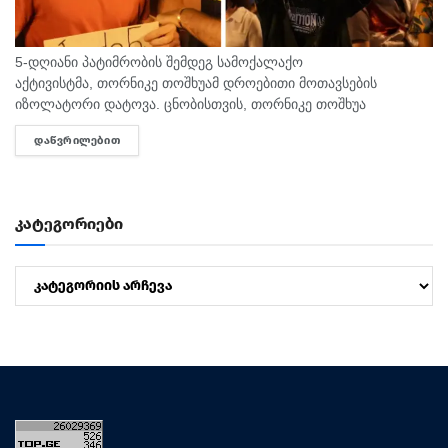
5-დღიანი პატიმრობის შემდეგ სამოქალაქო
აქტივისტმა, თორნიკე თოშხუამ დროებითი მოთავსების
იზოლატორი დატოვა. ცნობისთვის, თორნიკე თოშხუა
პოლიციამ 31 ივლისს, თბილისის საკრებულოსთან
ᲓᲐᲬᲕᲠᲘᲚᲔᲑᲘᲗ
DETAILS
დააკავა. მას ხელში ეკავა ბანერი "ბიძინა ყ - არაა/არის?".
შეგახსენებთ, რომ თოშხუა ბიძინას და სამი...
კატეგორიები
კატეგორიები