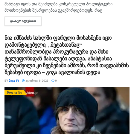
შანტაჟი იყოს და შეიძლება კონკრეტული პოლიტიკური
მოთხოვნების შესრულებას უკავშირდებოდეს, რაც
ხელისუფლებისთვის ძნელად ასახსნელია საზოგადოებისთვის.
ᲓᲐᲬᲕᲠᲘᲚᲔᲑᲘᲗ
DETAILS
ვფიქრობ, ეს მოთხოვნები უფრო ოკუპირებულ რეგიონებს უნდა
ეხებოდეს, -...
ნია იმნაძის სახლში ფარული მოსასმენი იყო
დამონტაჟებული, „მეტასთანაც“
თანამშრომლობდა პროკურატურა და მისი
ტელეფონიდან მასალები აღდგა, ანასტასია
ბერუაშვილი კი ჩვენებაში ამბობს, რომ თავდასხმის
შესახებ იცოდა – გიგა ავალიანის დედა
BY
ᲛᲔᲒᲐ TV
ᲐᲒᲕᲘᲡᲢᲝ 6, 2026
0
ᲛᲗᲐᲕᲐᲠᲘ