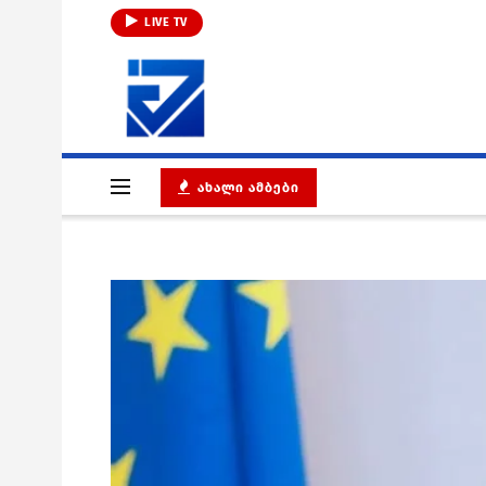
LIVE TV
ᲐᲮᲐᲚᲘ ᲐᲛᲑᲔᲑᲘ