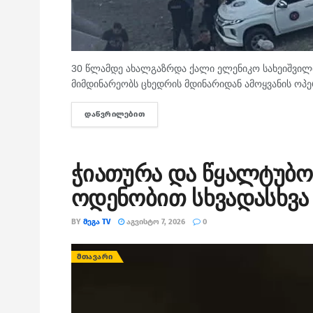
30 წლამდე ახალგაზრდა ქალი ელენიკო სახეიშვილი
მიმდინარეობს ცხედრის მდინარიდან ამოყვანის ოპე
ᲓᲐᲬᲕᲠᲘᲚᲔᲑᲘᲗ
DETAILS
ჭიათურა და წყალტუბო
ოდენობით სხვადასხვა 
BY
ᲛᲔᲒᲐ TV
ᲐᲒᲕᲘᲡᲢᲝ 7, 2026
0
ᲛᲗᲐᲕᲐᲠᲘ