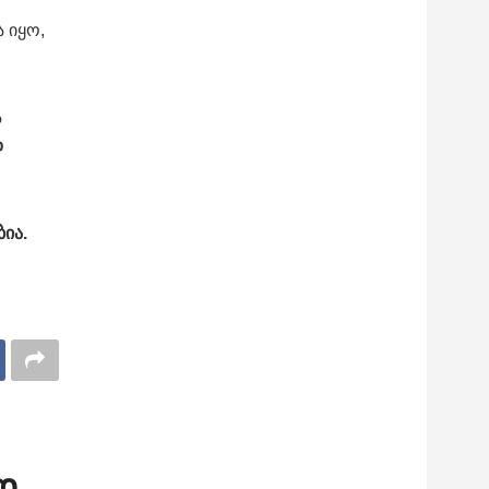
ა იყო,
ა
დ
ია.
დ