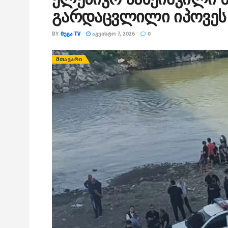
გარდაცვლილი იპოვეს
BY
ᲛᲔᲒᲐ TV
ᲐᲒᲕᲘᲡᲢᲝ 7, 2026
0
ᲛᲗᲐᲕᲐᲠᲘ