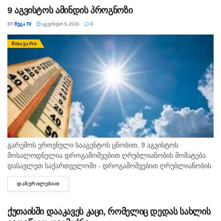
9 აგვისტოს ამინდის პროგნოზი
BY
ᲛᲔᲒᲐ TV
ᲐᲒᲕᲘᲡᲢᲝ 9, 2026
0
ᲛᲗᲐᲕᲐᲠᲘ
გარემოს ეროვნული სააგენტოს ცნობით, 9 აგვისტოს
მოსალოდნელია დროგამოშვებით ღრუბლიანობის მომატება.
დასავლეთ საქართველოში - დროგამოშვებით ღრუბლიანობის
მომატება. უმეტეს რაიონში ხანმოკლე წვიმა და ელჭექი, ზოგან
ᲓᲐᲬᲕᲠᲘᲚᲔᲑᲘᲗ
DETAILS
ძლიერი. დასავლეთის ქარი 10-15 მ/წმ, ელჭექის დროს
შესაძლებელია ქარის...
ქუთაისში დააკავეს კაცი, რომელიც დედას სახლის