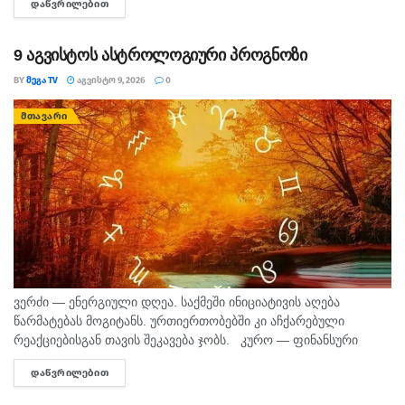
ᲓᲐᲬᲕᲠᲘᲚᲔᲑᲘᲗ
DETAILS
შინაგან საქმეთა სამინისტროს თბილისის პოლიციის
დეპარტამენტის...
9 აგვისტოს ასტროლოგიური პროგნოზი
BY
ᲛᲔᲒᲐ TV
ᲐᲒᲕᲘᲡᲢᲝ 9, 2026
0
ᲛᲗᲐᲕᲐᲠᲘ
ვერძი — ენერგიული დღეა. საქმეში ინიციატივის აღება
წარმატებას მოგიტანს. ურთიერთობებში კი აჩქარებული
რეაქციებისგან თავის შეკავება ჯობს. კურო — ფინანსური
საკითხების მოსაგვარებლად კარგი დღეა. შეიძლება
ᲓᲐᲬᲕᲠᲘᲚᲔᲑᲘᲗ
DETAILS
საინტერესო შესაძლებლობა გამოჩნდეს. პირად ცხოვრებაში...