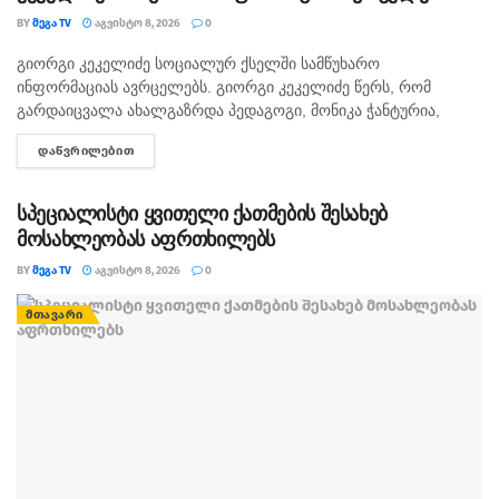
BY
ᲛᲔᲒᲐ TV
ᲐᲒᲕᲘᲡᲢᲝ 8, 2026
0
გიორგი კეკელიძე სოციალურ ქსელში სამწუხარო
ᲛᲗᲐᲕᲐᲠᲘ
ინფორმაციას ავრცელებს. გიორგი კეკელიძე წერს, რომ
გარდაიცვალა ახალგაზრდა პედაგოგი, მონიკა ჭანტურია,
რომელიც თავისი მოსწავლეების მიმართ განსაკუთრებული
ᲓᲐᲬᲕᲠᲘᲚᲔᲑᲘᲗ
DETAILS
სიყვარულით გამოირჩეოდა. „არასდროს მგონებია, რომ აქ,
მიწაზე ყოფნას რამე...
სპეციალისტი ყვითელი ქათმების შესახებ
მოსახლეობას აფრთხილებს
BY
ᲛᲔᲒᲐ TV
ᲐᲒᲕᲘᲡᲢᲝ 8, 2026
0
ᲛᲗᲐᲕᲐᲠᲘ