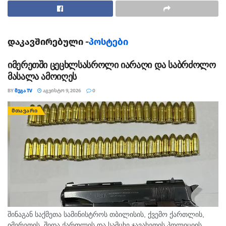
გივი მიქანაძე ინტერპელაციის ფორმატში ზოგადი
განათლების რეფორმაზეც ისაუბრებს.
დაკავშირებული -
პოსტები
იმერეთში ცეცხლსასროლი იარაღი და საბრძოლო
მასალა ამოიღეს
BY
ᲛᲔᲒᲐ TV
ᲐᲒᲕᲘᲡᲢᲝ 9, 2026
0
ᲛᲗᲐᲕᲐᲠᲘ
შინაგან საქმეთა სამინისტროს თბილისის, ქვემო ქართლის,
იმერეთის, შიდა ქართლის და სამცხე ჯავახეთის პოლიციის