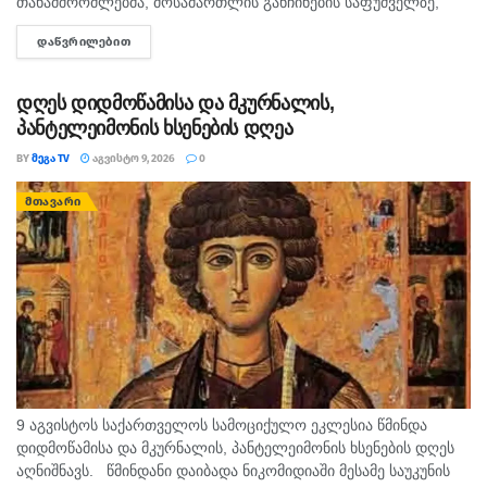
თანამშრომლებმა, მოსამართლის განჩინების საფუძველზე,
ყაჩაღობის ბრალდებით, წარსულში სხვადასხვა
ᲓᲐᲬᲕᲠᲘᲚᲔᲑᲘᲗ
DETAILS
დანაშაულისთვის ნასამართლევი პირი დააკავეს. ინფორმაციას
შსს ავრცელებს. უწყების ცნობით, გამოძიებით დადგინდა,
რომ...
დღეს დიდმოწამისა და მკურნალის,
პანტელეიმონის ხსენების დღეა
BY
ᲛᲔᲒᲐ TV
ᲐᲒᲕᲘᲡᲢᲝ 9, 2026
0
ᲛᲗᲐᲕᲐᲠᲘ
9 აგვისტოს საქართველოს სამოციქულო ეკლესია წმინდა
დიდმოწამისა და მკურნალის, პანტელეიმონის ხსენების დღეს
აღნიშნავს. წმინდანი დაიბადა ნიკომიდიაში მესამე საუკუნის