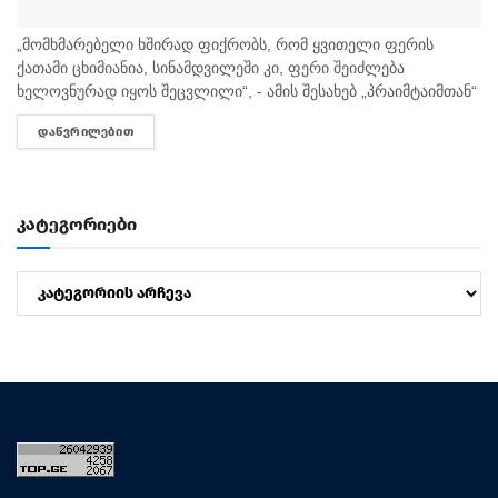
„მომხმარებელი ხშირად ფიქრობს, რომ ყვითელი ფერის
ქათამი ცხიმიანია, სინამდვილეში კი, ფერი შეიძლება
ხელოვნურად იყოს შეცვლილი“, - ამის შესახებ „პრაიმტაიმთან“
სურსათის უვნებლობის სპეციალისტი, ირაკლი არაბული
ᲓᲐᲬᲕᲠᲘᲚᲔᲑᲘᲗ
DETAILS
საუბრობს. „ბაზარი ითხოვს, რომ ქათამი იყოს...
კატეგორიები
კატეგორიები