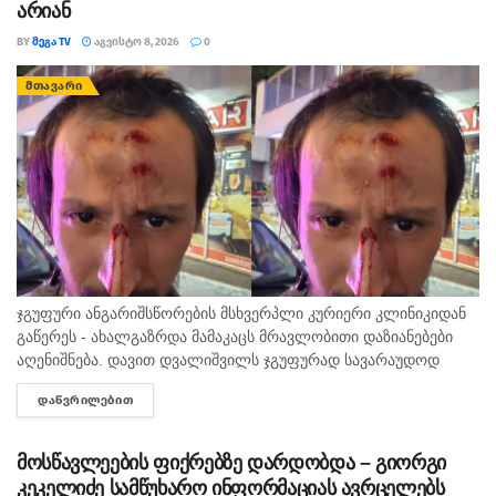
არიან
BY
ᲛᲔᲒᲐ TV
ᲐᲒᲕᲘᲡᲢᲝ 8, 2026
0
ᲛᲗᲐᲕᲐᲠᲘ
ჯგუფური ანგარიშსწორების მსხვერპლი კურიერი კლინიკიდან
გაწერეს - ახალგაზრდა მამაკაცს მრავლობითი დაზიანებები
აღენიშნება. დავით დვალიშვილს ჯგუფურად სავარაუდოდ
ხუთამდე მოზარდი გუშინ გაუსწორდა. ჯერ-ჯერობით
ᲓᲐᲬᲕᲠᲘᲚᲔᲑᲘᲗ
DETAILS
თავდამსხმელების დაკავების შესახებ ინფორმაცია არ
გავრცელებულა. "პირველებმა" გაარკვია, რომ
სამეთვალყურეო...
მოსწავლეების ფიქრებზე დარდობდა – გიორგი
კეკელიძე სამწუხარო ინფორმაციას ავრცელებს