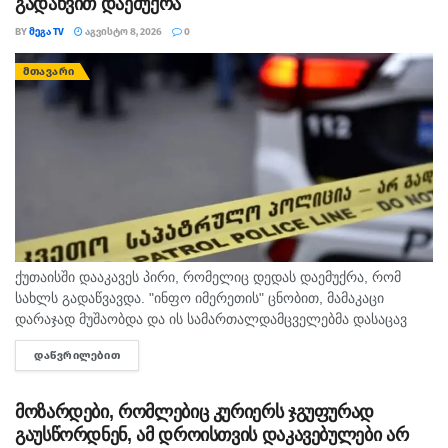
გადაწვით დაემუქრა
BY
ᲛᲔᲒᲐ TV
ᲐᲒᲕᲘᲡᲢᲝ 8, 2026
0
ᲛᲗᲐᲕᲐᲠᲘ
ქუთაისში დააკავეს პირი, რომელიც დედას დაემუქრა, რომ
სახლს გადაწვავდა. "ინფო იმერეთის" ცნობით, მამაკაცი
დარაჯად მუშაობდა და ის სამართალდამცველებმა დასაცავ
ობიექტზე აიყვანეს. შსს-ს ინფორმაციით, დაკავებულს
ᲓᲐᲬᲕᲠᲘᲚᲔᲑᲘᲗ
DETAILS
სისხლის სამართლის კოდექსის 11 პრიმა...
მოზარდები, რომლებიც კურიერს ჯგუფურად
გაუსწორდნენ, ამ დროისთვის დაკავებულები არ