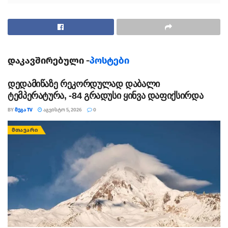
დაკავშირებული -
პოსტები
დედამიწაზე რეკორდულად დაბალი
ტელეკომპანია „იმედის“ ჟურნალისტს,
ტემპერატურა, -84 გრადუსი ყინვა დაფიქსირდა
ხათუნა მაისურაძეს გადაღების დროს
BY
ᲛᲔᲒᲐ TV
ᲐᲒᲕᲘᲡᲢᲝ 5, 2026
0
ხელი სთხოვეს
ᲛᲗᲐᲕᲐᲠᲘ
თეგები:
გიზო ბანძელაძე
სიყვარულის ლამაზი ისტორია
ქორწილი
ხათუნა მაისურაძე
ხელის თხოვნა