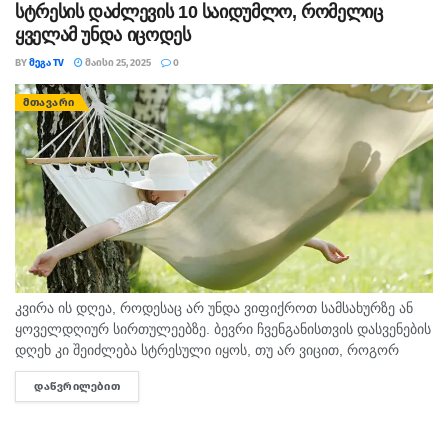
სტრესის დაძლევის 10 საიდუმლო, რომელიც
ყველამ უნდა იცოდეს
BY
ᲛᲔᲒᲐ TV
ᲛᲐᲘᲡᲘ 25, 2025
0
ᲛᲗᲐᲕᲐᲠᲘ
კვირა ის დღეა, როდესაც არ უნდა ვიფიქროთ სამსახურზე ან
ყოველდღიურ სირთულეებზე. ბევრი ჩვენგანისთვის დასვენების
დღეხ კი შეიძლება სტრესული იყოს, თუ არ ვიცით, როგორ
მოვიქცეთ სწორად. გთავაზობთ 10 რჩევას, რომელიც სტრესის
ᲓᲐᲬᲕᲠᲘᲚᲔᲑᲘᲗ
DETAILS
მართვასა...