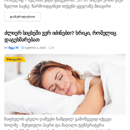
წყლით სავსე. წარმოიდგინეთ თქვენი ყველაზე მთავარი
სურვილი ის, რომლის გახსენებაზეც გულში სითბოს გრძნობთ.
ᲓᲐᲬᲕᲠᲘᲚᲔᲑᲘᲗ
DETAILS
შემდეგ მშვიდად...
ძლიერ სიცხეში ვერ იძინებთ? ხრიკი, რომელიც
დაგეხმარებათ
BY
ᲛᲔᲒᲐ TV
ᲘᲕᲚᲘᲡᲘ 4, 2026
0
ᲛᲗᲐᲕᲐᲠᲘ
ზაფხულის ცხელი ღამეები ნამდვილ გამოწვევად იქცევა
ხოლმე - შეხუთული ჰაერი და მაღალი ტემპერატურა