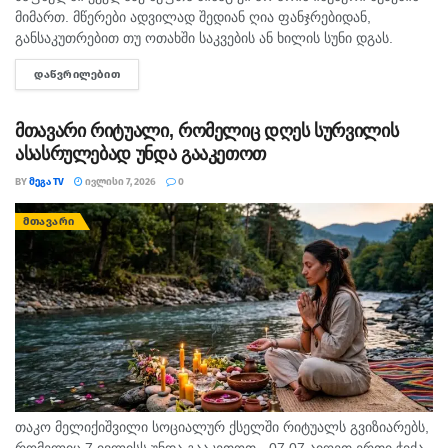
მიმართ. მწერები ადვილად შედიან ღია ფანჯრებიდან,
განსაკუთრებით თუ ოთახში საკვების ან ხილის სუნი დგას.
რეგულარული დალაგება, ნაგვის გატანა და ჭურჭლის
ᲓᲐᲬᲕᲠᲘᲚᲔᲑᲘᲗ
DETAILS
რეცხვაც...
მთავარი რიტუალი, რომელიც დღეს სურვილის
ასასრულებად უნდა გააკეთოთ
BY
ᲛᲔᲒᲐ TV
ᲘᲕᲚᲘᲡᲘ 7, 2026
0
ᲛᲗᲐᲕᲐᲠᲘ
თაკო მელიქიშვილი სოციალურ ქსელში რიტუალს გვიზიარებს,
რომელიც 7 ივლისს უნდა გააკეთოთ. „07.07 აიღეთ ერთი ჭიქა