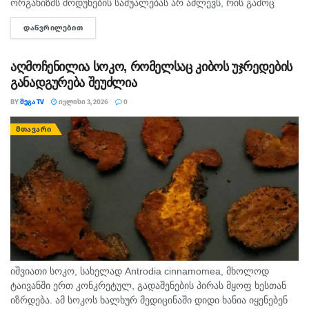
ორგანიზმს მოდუნების საშუალებას არ აძლევს, რის გამოც
გვიანობამდე ვერ ვიძინებთ, ღამით კი ხშირად გვეღვიძება.
ᲓᲐᲬᲕᲠᲘᲚᲔᲑᲘᲗ
DETAILS
თუკი საძინებელში კონდიციონერი...
აღმოჩენილია სოკო, რომელსაც კიბოს უჯრედების
განადგურება შეუძლია
BY
ᲛᲔᲒᲐ TV
ᲘᲕᲚᲘᲡᲘ 3, 2026
0
ᲛᲗᲐᲕᲐᲠᲘ
იშვიათი სოკო, სახელად Antrodia cinnamomea, მხოლოდ
ტაივანში ერთ კონკრეტულ, გადაშენების პირას მყოფ ხესთან
იზრდება. ამ სოკოს ხალხურ მედიცინაში დიდი ხანია იყენებენ