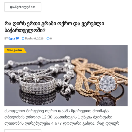
და კვლევებით დადგინდა, რომ მას კიბოსთან ბრძოლის
ᲓᲐᲬᲕᲠᲘᲚᲔᲑᲘᲗ
DETAILS
უნარიც აქვს....
რა ღირს ერთი გრამი ოქრო ­და ვ­ერცხლი
საქართველოში?
BY
ᲛᲔᲒᲐ TV
ᲛᲐᲘᲡᲘ 6, 2026
0
ᲛᲗᲐᲕᲐᲠᲘ
მსოფლიო ბირჟებზე ოქრო ფასმა მცირედით მოიმატა.
თბილისის დროით 12:30 საათისთვის 1 უნცია ძვირფასი
ლითონის ღირებულება 4 677 დოლარი გახდა, რაც დღიურ
ჭრილში ძვირფასი ლითონის ფასზე 2.65%-იან მატებას