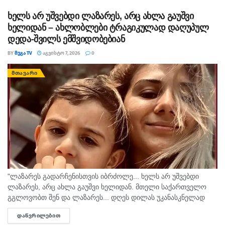
საქართველოში 2008...
ხელს არ უშვებდი ლაზარეს, არც ახლა გაუშვი
ხელიდან – ახლობლები ტრაგიკულად დაღუპულ
დედა-შვილს ემშვიდობებიან
BY
ᲛᲔᲒᲐ TV
ᲐᲒᲕᲘᲡᲢᲝ 7, 2026
0
ᲛᲗᲐᲕᲐᲠᲘ
"ლაზარეს გადარჩენისთვის იბრძოლე... ხელს არ უშვებდი
ლაზარეს, არც ახლა გაუშვი ხელიდან. მთელი საქართველო
გგლოვობთ შენ და ლაზარეს... დღეს დილას უკანასკნელად
მომესალმე, თურმე. ისღა დაგვრჩა ნუგეშად, შენი თავი
ᲓᲐᲬᲕᲠᲘᲚᲔᲑᲘᲗ
DETAILS
გვაპოვნინო..." - 6...