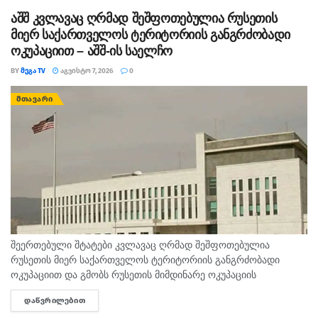
Sciences
-ში გამოქვეყნდა.
აშშ კვლავაც ღრმად შეშფოთებულია რუსეთის
მიერ საქართველოს ტერიტორიის განგრძობადი
მომზადებულია Agence France-Presse-ის მიხედვით.
ოკუპაციით – აშშ-ის საელჩო
ავტორი –
მიხეილ ჭაბუკაშვილი
BY
ᲛᲔᲒᲐ TV
ᲐᲒᲕᲘᲡᲢᲝ 7, 2026
0
1tv.ge
ᲛᲗᲐᲕᲐᲠᲘ
შეერთებული შტატები კვლავაც ღრმად შეშფოთებულია
რუსეთის მიერ საქართველოს ტერიტორიის განგრძობადი
ოკუპაციით და გმობს რუსეთის მიმდინარე ოკუპაციის
პირობებში მომხდარ მკვლელობებს, გატაცებებსა და სხვა
ᲓᲐᲬᲕᲠᲘᲚᲔᲑᲘᲗ
DETAILS
სახის ძალადობა, - ამ განცხადებით აშშ-ს საელჩო