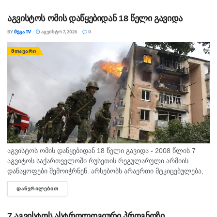
აგვისტოს ომის დაწყებიდან 18 წელი გავიდა
BY
ᲛᲔᲒᲐ TV
ᲐᲒᲕᲘᲡᲢᲝ 7, 2026
0
ᲛᲗᲐᲕᲐᲠᲘ
აგვისტოს ომის დაწყებიდან 18 წელი გავიდა - 2008 წლის 7
აგვიტოს საქართველოში რუსეთის რეგულარული არმიის
დანაყოფები შემოიჭრნენ. არსებობს არაერთი მტკიცებულება,
რომლითაც დადასტურდა, რომ რუსეთის ჯარმა საქართველოს
ᲓᲐᲬᲕᲠᲘᲚᲔᲑᲘᲗ
DETAILS
სახელმწიფო საზღვარი სწორედ 7...
7 აგვისტოს ასტროლოგიური პროგნოზი