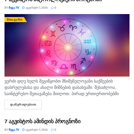
BY
ᲛᲔᲒᲐ TV
ᲐᲒᲕᲘᲡᲢᲝ 7, 2026
0
ᲛᲗᲐᲕᲐᲠᲘ
ვერძი დღე ხელს შეგიწყობთ მნიშვნელოვანი საქმეების
დასრულებასა და ახალი მიზნების დასახვაში. შესაძლოა,
საინტერესო შეთავაზება მიიღოთ. პირად ურთიერთობებში
გულწრფელი საუბარი ბევრ გაუგებრობას გააქრობს. კურო
ᲓᲐᲬᲕᲠᲘᲚᲔᲑᲘᲗ
DETAILS
ფინანსურ საკითხებში სიფრთხილე გამოიჩინეთ და ემოციური...
7 აგვისტოს ამინდის პროგნოზი
BY
ᲛᲔᲒᲐ TV
ᲐᲒᲕᲘᲡᲢᲝ 7, 2026
0