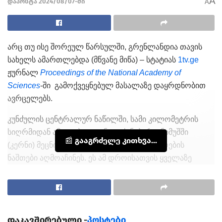
A
დაპოსტა 2024/08/07-ში
A
არც თუ ისე შორეულ წარსულში, გრენლანდია თავის
სახელს ამართლებდა (მწვანე მიწა) – სტატიას
1tv.ge
ჟურნალ
Proceedings of the National Academy of
Sciences
-ში გამოქვეყნებულ მასალაზე დაყრდნობით
ავრცელებს.
კუნძულის ცენტრალურ ნაწილში, სამი კილომეტრის
სიღრმიდან ამოღებულ ყინულის ნაბურღ ნიმუშში
📰 გააგრძელე კითხვა...
(კერნი) მეცნიერებმა მცენარეებისა და მწერების
ნაშთები აღმოაჩინეს. ეს ამ დროისათვის ყველაზე
მკაფიო მტკიცებულებაა იმისა, რომ დაახლოებით
მილიონი წლის წინ, ეს დიდი კუნძული თითქმის
მთლიანად მწვანეში იყო ჩაფლული, მაშინ, როდესაც
ატმოსფეროში ნახშირბადის დონე დღევანდელზე
დაკავშირებული -
პოსტები