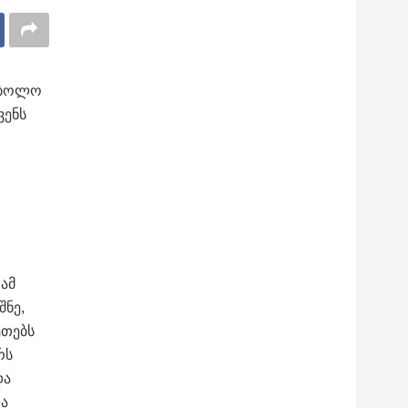
იმბოლო
ვენს
ამ
ნე,
ეთებს
რს
და
და