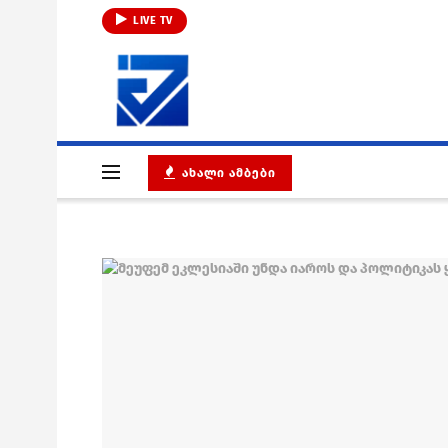
LIVE TV
ᲐᲮᲐᲚᲘ ᲐᲛᲑᲔᲑᲘ