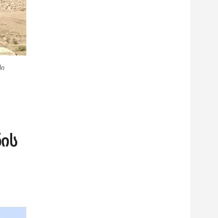
ში
ნის