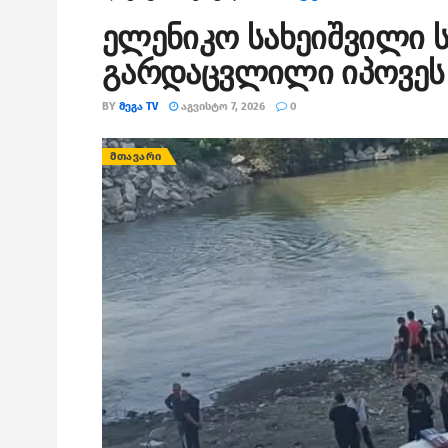
ელენიკო სახეიშვილი ს
გარდაცვლილი იპოვეს
BY
ᲛᲔᲒᲐ TV
ᲐᲒᲕᲘᲡᲢᲝ 7, 2026
0
ᲛᲗᲐᲕᲐᲠᲘ