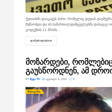
ქუთაისში დააკავეს პირი, რომელიც დედას დაემუქრა
მუშაობდა და ის სამართალდამცველებმა დასაცავ ობ
კოდექსის 11 პრიმა...
ᲓᲐᲬᲕᲠᲘᲚᲔᲑᲘᲗ
DETAILS
მოზარდები, რომლებიც
გაუსწორდნენ, ამ დროი
BY
ᲛᲔᲒᲐ TV
ᲐᲒᲕᲘᲡᲢᲝ 8, 2026
0
ᲛᲗᲐᲕᲐᲠᲘ