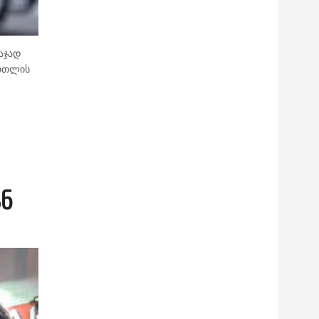
აჯად
ართლის
ნ