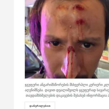
ჯგუფური ანგარიშსწორების მსხვერპლი კურიერი კლი
აღენიშნება. დავით დვალიშვილს ჯგუფურად სავარა
თავდამსხმელების დაკავების შესახებ ინფორმაცია 
ᲓᲐᲬᲕᲠᲘᲚᲔᲑᲘᲗ
DETAILS