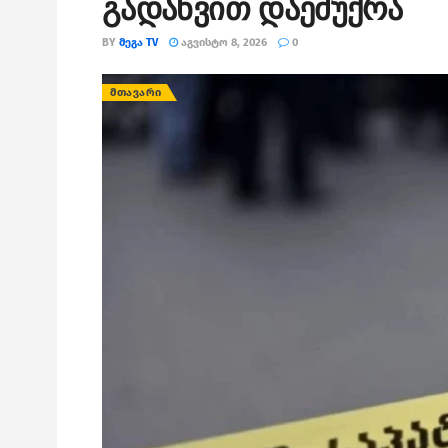
გადაწვით დაემუქრა
BY
ᲛᲔᲒᲐ TV
ᲐᲒᲕᲘᲡᲢᲝ 8, 2026
0
ᲛᲗᲐᲕᲐᲠᲘ