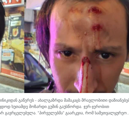
ნიკიდან გაწერეს - ახალგაზრდა მამაკაცს მრავლობითი დაზიანებე
უდოდ ხუთამდე მოზარდი გუშინ გაუსწორდა. ჯერ-ჯერობით
არ გავრცელებულა. "პირველებმა" გაარკვია, რომ სამეთვალყურეო..