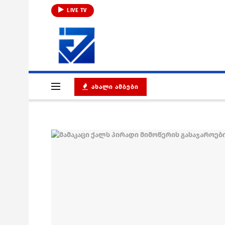
LIVE TV
ᲐᲮᲐᲚᲘ ᲐᲛᲑᲔᲑᲘ