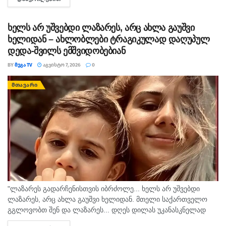
სახის ძალადობა, - ამ განცხადებით აშშ-ს საელჩო
საქართველოში 2008...
ხელს არ უშვებდი ლაზარეს, არც ახლა გაუშვი
ხელიდან – ახლობლები ტრაგიკულად დაღუპულ
დედა-შვილს ემშვიდობებიან
BY
ᲛᲔᲒᲐ TV
ᲐᲒᲕᲘᲡᲢᲝ 7, 2026
0
ᲛᲗᲐᲕᲐᲠᲘ
"ლაზარეს გადარჩენისთვის იბრძოლე... ხელს არ უშვებდი
ლაზარეს, არც ახლა გაუშვი ხელიდან. მთელი საქართველო
გგლოვობთ შენ და ლაზარეს... დღეს დილას უკანასკნელად
მომესალმე, თურმე. ისღა დაგვრჩა ნუგეშად, შენი თავი