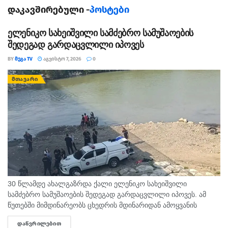
დაკავშირებული -
პოსტები
ელენიკო სახეიშვილი სამძებრო სამუშაოების
შედეგად გარდაცვლილი იპოვეს
BY
ᲛᲔᲒᲐ TV
ᲐᲒᲕᲘᲡᲢᲝ 7, 2026
0
ᲛᲗᲐᲕᲐᲠᲘ
30 წლამდე ახალგაზრდა ქალი ელენიკო სახეიშვილი
სამძებრო სამუშაოების შედეგად გარდაცვლილი იპოვეს. ამ
წუთებში მიმდინარეობს ცხედრის მდინარიდან ამოყვანის
ოპერაცია. ინფორმაციას ,,თაიმერი" ავრცელებს.
ᲓᲐᲬᲕᲠᲘᲚᲔᲑᲘᲗ
DETAILS