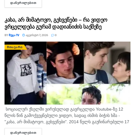
ᲓᲐᲬᲕᲠᲘᲚᲔᲑᲘᲗ
DETAILS
ინტერვიუს, სადაც ის აღნიშნავს, რომ რომ აფხაზეთში...
კახა, არ მიმატოვო, გეხვეწები – რა ვიდეო
ვრცელდება გურამ დადიანიძის საქმეზე
BY
ᲛᲔᲒᲐ TV
ᲐᲒᲕᲘᲡᲢᲝ 7, 2026
0
ᲛᲗᲐᲕᲐᲠᲘ
სოციალურ ქსელში ვირუსულად გავრცელდა Youtube-ზე 12
წლის წინ გამოქვეყნებული ვიდეო, სადაც ისმის ბიჭის ხმა -
"კახა, არ მიმატოვო, გეხვეწები". 2014 წელს გაუჩინარებული 17
წლის გურამ დადიანიძის დედა, სოფიო ბიბილაშვილი
ᲓᲐᲬᲕᲠᲘᲚᲔᲑᲘᲗ
DETAILS
აცხადებს,...