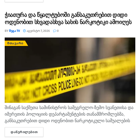
ჭიათურა და წყალტუბოში განსაკუთრებით დიდი
ოდენობით სხვადასხვა სახის ნარკოტიკი ამოიღეს
BY
ᲛᲔᲒᲐ TV
ᲐᲒᲕᲘᲡᲢᲝ 7, 2026
0
ᲛᲗᲐᲕᲐᲠᲘ
შინაგან საქმეთა სამინისტროს სამეგრელო-ზემო სვანეთისა და
იმერეთის პოლიციის დეპარტამენტების თანამშრომლებმა,
განსაკუთრებით დიდი ოდენობით ნარკოტიკული საშუალების
უკანონო შეძენა-შენახვისა და რეალიზაციის ხელშეწყობის,
ᲓᲐᲬᲕᲠᲘᲚᲔᲑᲘᲗ
DETAILS
ასევე ნარკოტიკული ნივთიერების შემცველი მცენარის