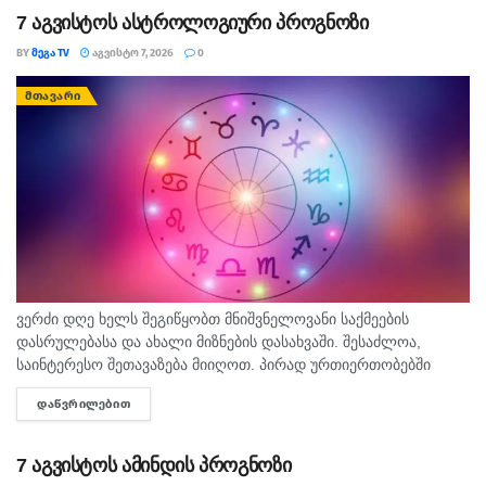
7 აგვისტოს ასტროლოგიური პროგნოზი
BY
ᲛᲔᲒᲐ TV
ᲐᲒᲕᲘᲡᲢᲝ 7, 2026
0
ᲛᲗᲐᲕᲐᲠᲘ
ვერძი დღე ხელს შეგიწყობთ მნიშვნელოვანი საქმეების
დასრულებასა და ახალი მიზნების დასახვაში. შესაძლოა,
საინტერესო შეთავაზება მიიღოთ. პირად ურთიერთობებში
გულწრფელი საუბარი ბევრ გაუგებრობას გააქრობს. კურო
ᲓᲐᲬᲕᲠᲘᲚᲔᲑᲘᲗ
DETAILS
ფინანსურ საკითხებში სიფრთხილე გამოიჩინეთ და ემოციური...
7 აგვისტოს ამინდის პროგნოზი