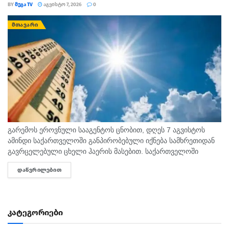
BY
ᲛᲔᲒᲐ TV
ᲐᲒᲕᲘᲡᲢᲝ 7, 2026
0
ᲛᲗᲐᲕᲐᲠᲘ
გარემოს ეროვნული სააგენტოს ცნობით, დღეს 7 აგვისტოს
ამინდი საქართველოში განპირობებული იქნება სამხრეთიდან
გავრცელებული ცხელი ჰაერის მასებით. საქართველოში
მოსალოდნელია: დროგამოშვებით ღრუბლიანობის მომატება.
ᲓᲐᲬᲕᲠᲘᲚᲔᲑᲘᲗ
DETAILS
უმეტესად უნალექოდ. იქროლებსაღმოსავლეთის
მიმართულების ზომიერი ქარი. სოხუმი: უნალექოდ. ჰაერის...
კატეგორიები