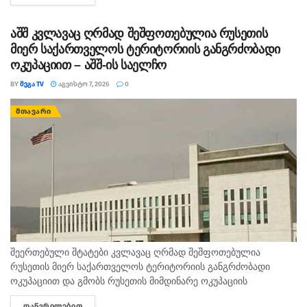
აშშ კვლავაც ღრმად შეშფოთებულია რუსეთის
მიერ საქართველოს ტერიტორიის განგრძობადი
ოკუპაციით – აშშ-ის საელჩო
BY
ᲛᲔᲒᲐ TV
ᲐᲒᲕᲘᲡᲢᲝ 7, 2026
0
ᲛᲗᲐᲕᲐᲠᲘ
შეერთებული შტატები კვლავაც ღრმად შეშფოთებულია
რუსეთის მიერ საქართველოს ტერიტორიის განგრძობადი
ოკუპაციით და გმობს რუსეთის მიმდინარე ოკუპაციის
პირობებში მომხდარ მკვლელობებს, გატაცებებსა და სხვა
ᲓᲐᲬᲕᲠᲘᲚᲔᲑᲘᲗ
DETAILS