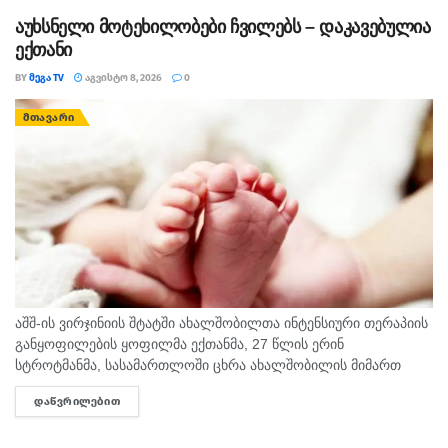
აუხსნელი მოტეხილობები ჩვილებს – დაკავებულია
ექთანი
BY
ᲛᲔᲒᲐ TV
ᲐᲒᲕᲘᲡᲢᲝ 8, 2026
0
ᲛᲗᲐᲕᲐᲠᲘ
აშშ-ის ვირჯინიის შტატში ახალშობილთა ინტენსიური თერაპიის
განყოფილების ყოფილმა ექთანმა, 27 წლის ერინ
სტროტმანმა, სასამართლოში ცხრა ახალშობილის მიმართ
ბავშვზე ძალადობის ბრალდებაზე დანაშაული არ უარყო. საქმე
ᲓᲐᲬᲕᲠᲘᲚᲔᲑᲘᲗ
DETAILS
ერთ-ერთ ყველაზე გახმაურებულ სამედიცინო სკანდალად
იქცა,...