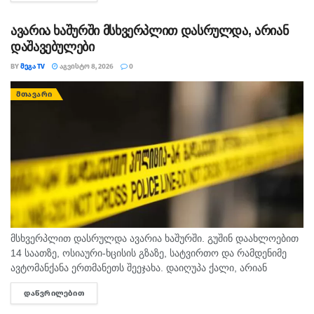
ნაადრევად...
ავარია ხაშურში მსხვერპლით დასრულდა, არიან
დაშავებულები
BY
ᲛᲔᲒᲐ TV
ᲐᲒᲕᲘᲡᲢᲝ 8, 2026
0
ᲛᲗᲐᲕᲐᲠᲘ
მსხვერპლით დასრულდა ავარია ხაშურში. გუშინ დაახლოებით
14 საათზე, ოსიაური-ხცისის გზაზე, სატვირთო და რამდენიმე
ავტომანქანა ერთმანეთს შეეჯახა. დაიღუპა ქალი, არიან
დაშავებულებიც. შსს-ს ინფორმაციით, გამოძიება 276-ე მუხლის
ᲓᲐᲬᲕᲠᲘᲚᲔᲑᲘᲗ
DETAILS
მე-6 ნაწილით მიმდინარეობს.