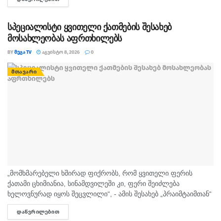
სიყვარულით გამოირჩეოდა. „არასდროს მგონებია, რომ აქ,
მიწაზე ყოფნას რამე...
სპეციალისტი ყვითელი ქათმების შესახებ
მოსახლეობას აფრთხილებს
BY
ᲛᲔᲒᲐ TV
ᲐᲒᲕᲘᲡᲢᲝ 8, 2026
0
ᲛᲗᲐᲕᲐᲠᲘ
„მომხმარებელი ხშირად ფიქრობს, რომ ყვითელი ფერის
ქათამი ცხიმიანია, სინამდვილეში კი, ფერი შეიძლება
ხელოვნურად იყოს შეცვლილი“, - ამის შესახებ „პრაიმტაიმთან“
სურსათის უვნებლობის სპეციალისტი, ირაკლი არაბული
ᲓᲐᲬᲕᲠᲘᲚᲔᲑᲘᲗ
DETAILS
საუბრობს. „ბაზარი ითხოვს, რომ ქათამი იყოს...