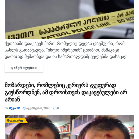
საავადმყოფოში 34 პაციენტი წევს. ტესტირება
ჩაუტარდა 19 პირს, აქედან 2-თან დადასტურდა
კორონავირუსი, 1-ის კვლევა ჯერჯერობით კიდევ
გრძელდება.
„ვისთანაც უარყოფითი პასუხია მიღებული, ნელ-ნელა
ქუთაისში დააკავეს პირი, რომელიც დედას დაემუქრა, რომ
სახლს გადაწვავდა. "ინფო იმერეთის" ცნობით, მამაკაცი
გადადიან საკარანტინო სივრცეში“, – აცხადებს
დარაჯად მუშაობდა და ის სამართალდამცველებმა დასაცავ
ეზუგბაია.
ობიექტზე აიყვანეს. შსს-ს ინფორმაციით, დაკავებულს
ᲓᲐᲬᲕᲠᲘᲚᲔᲑᲘᲗ
DETAILS
სისხლის სამართლის კოდექსის 11 პრიმა...
მისივე თქმით, 15 პაციენტიდან, რომელსაც
საქართველოში კორონავირუსი დაუდასტურდა, 14
მოზარდები, რომლებიც კურიერს ჯგუფურად
პირი ინფექციურ საავადმყოფოშია მოთავსებული.
გაუსწორდნენ, ამ დროისთვის დაკავებულები არ
არიან
BY
ᲛᲔᲒᲐ TV
ᲐᲒᲕᲘᲡᲢᲝ 8, 2026
0
ᲛᲗᲐᲕᲐᲠᲘ