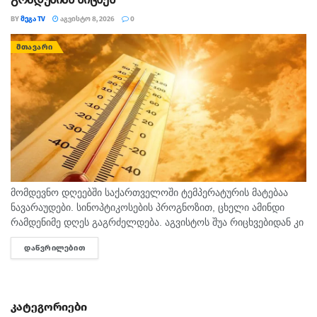
BY
ᲛᲔᲒᲐ TV
ᲐᲒᲕᲘᲡᲢᲝ 8, 2026
0
ᲛᲗᲐᲕᲐᲠᲘ
მომდევნო დღეებში საქართველოში ტემპერატურის მატებაა
ნავარაუდები. სინოპტიკოსების პროგნოზით, ცხელი ამინდი
რამდენიმე დღეს გაგრძელდება. აგვისტოს შუა რიცხვებიდან კი
ტემპერატურა 40 გრადუსს მიაღწევს. "ტემპერატურამ აგვისტოს
ᲓᲐᲬᲕᲠᲘᲚᲔᲑᲘᲗ
DETAILS
თვეში შესაძლოა 35-40 გრადუსს მიაღწიოს, ანუ ამ...
კატეგორიები