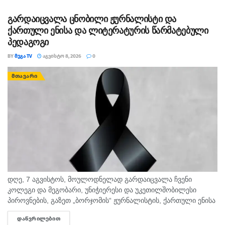
გარდაიცვალა ცნობილი ჟურნალისტი და
ქართული ენისა და ლიტერატურის წარმატებული
პედაგოგი
BY
ᲛᲔᲒᲐ TV
ᲐᲒᲕᲘᲡᲢᲝ 8, 2026
0
ᲛᲗᲐᲕᲐᲠᲘ
დღე, 7 აგვისტოს, მოულოდნელად გარდაიცვალა ჩვენი
კოლეგი და მეგობარი, უნიჭიერესი და უკეთილშობილესი
პიროვნების, გაზეთ „ბორჯომის“ ჟურნალისტის, ქართული ენისა
და ლიტერატურის პედაგოგი მონიკა ჭანტურია. "მეგა ტვ"
ᲓᲐᲬᲕᲠᲘᲚᲔᲑᲘᲗ
DETAILS
უდიდეს მწუხარებას გამოვხატავს მონიკა ჭანტურიას