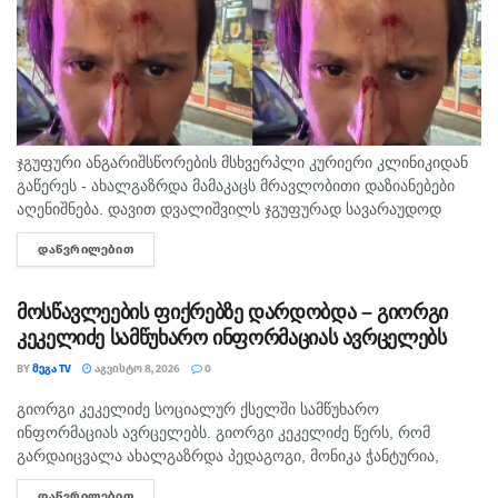
ჯგუფური ანგარიშსწორების მსხვერპლი კურიერი კლინიკიდან
გაწერეს - ახალგაზრდა მამაკაცს მრავლობითი დაზიანებები
აღენიშნება. დავით დვალიშვილს ჯგუფურად სავარაუდოდ
ხუთამდე მოზარდი გუშინ გაუსწორდა. ჯერ-ჯერობით
ᲓᲐᲬᲕᲠᲘᲚᲔᲑᲘᲗ
DETAILS
თავდამსხმელების დაკავების შესახებ ინფორმაცია არ
გავრცელებულა. "პირველებმა" გაარკვია, რომ
სამეთვალყურეო...
მოსწავლეების ფიქრებზე დარდობდა – გიორგი
კეკელიძე სამწუხარო ინფორმაციას ავრცელებს
BY
ᲛᲔᲒᲐ TV
ᲐᲒᲕᲘᲡᲢᲝ 8, 2026
0
გიორგი კეკელიძე სოციალურ ქსელში სამწუხარო
ᲛᲗᲐᲕᲐᲠᲘ
ინფორმაციას ავრცელებს. გიორგი კეკელიძე წერს, რომ
გარდაიცვალა ახალგაზრდა პედაგოგი, მონიკა ჭანტურია,
რომელიც თავისი მოსწავლეების მიმართ განსაკუთრებული
ᲓᲐᲬᲕᲠᲘᲚᲔᲑᲘᲗ
DETAILS