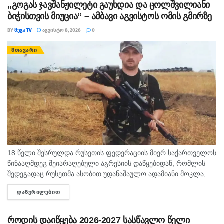
„გოგას ჯავშანჟილეტი გაუხდია და ცოლშვილიანი
ბიჭისთვის მიუცია“ – ამბავი აგვისტოს ომის გმირზე
BY
ᲛᲔᲒᲐ TV
ᲐᲒᲕᲘᲡᲢᲝ 8, 2026
0
ᲛᲗᲐᲕᲐᲠᲘ
18 წელი შესრულდა რუსეთის ფედერაციის მიერ საქართველოს
წინააღმდეგ შეიარაღებული აგრესიის დაწყებიდან, რომლის
შედეგადაც რუსეთმა ასობით უდანაშაულო ადამიანი მოკლა,
დაიპყრო აფხაზეთი და ცხინვალის რეგიონი. ამ სტატიაში
ᲓᲐᲬᲕᲠᲘᲚᲔᲑᲘᲗ
DETAILS
აგვისტოს გმირი გოგიტა მაკრახიძის შესახებ...
როდის დაიწყება 2026-2027 სასწავლო წელი