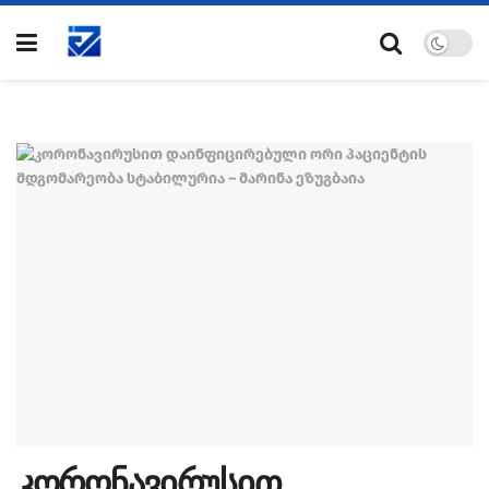
კორონავირუსით