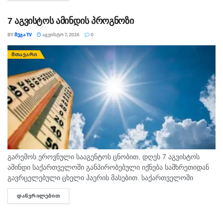
7 აგვისტოს ამინდის პროგნოზი
BY
ᲛᲔᲒᲐ TV
ᲐᲒᲕᲘᲡᲢᲝ 7, 2026
0
ᲛᲗᲐᲕᲐᲠᲘ
გარემოს ეროვნული სააგენტოს ცნობით, დღეს 7 აგვისტოს
ამინდი საქართველოში განპირობებული იქნება სამხრეთიდან
გავრცელებული ცხელი ჰაერის მასებით. საქართველოში
მოსალოდნელია: დროგამოშვებით ღრუბლიანობის მომატება.
ᲓᲐᲬᲕᲠᲘᲚᲔᲑᲘᲗ
DETAILS
უმეტესად უნალექოდ. იქროლებსაღმოსავლეთის
მიმართულების ზომიერი ქარი. სოხუმი: უნალექოდ. ჰაერის...