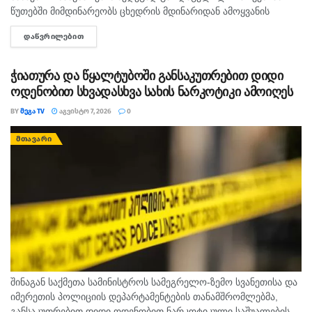
წუთებში მიმდინარეობს ცხედრის მდინარიდან ამოყვანის
ოპერაცია. ინფორმაციას ,,თაიმერი" ავრცელებს.
ᲓᲐᲬᲕᲠᲘᲚᲔᲑᲘᲗ
DETAILS
ჭიათურა და წყალტუბოში განსაკუთრებით დიდი
ოდენობით სხვადასხვა სახის ნარკოტიკი ამოიღეს
BY
ᲛᲔᲒᲐ TV
ᲐᲒᲕᲘᲡᲢᲝ 7, 2026
0
ᲛᲗᲐᲕᲐᲠᲘ
შინაგან საქმეთა სამინისტროს სამეგრელო-ზემო სვანეთისა და
იმერეთის პოლიციის დეპარტამენტების თანამშრომლებმა,
განსაკუთრებით დიდი ოდენობით ნარკოტიკული საშუალების