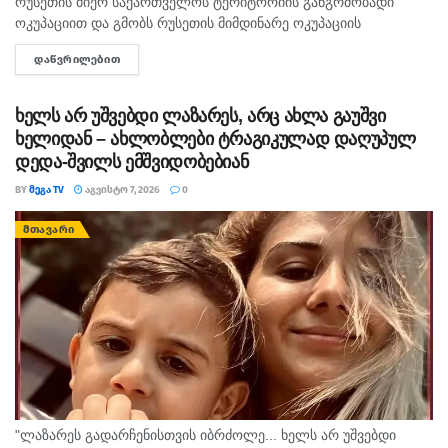
რუსეთის მიერ საქართველოს ტერიტორიის განგრძობადი
ოკუპაციით და გმობს რუსეთის მიმდინარე ოკუპაციის
პირობებში მომხდარ მკვლელობებს, გატაცებებსა და სხვა
ᲓᲐᲬᲕᲠᲘᲚᲔᲑᲘᲗ
DETAILS
სახის ძალადობა, - ამ განცხადებით აშშ-ს საელჩო
საქართველოში 2008...
ხელს არ უშვებდი ლაზარეს, არც ახლა გაუშვი
ხელიდან – ახლობლები ტრაგიკულად დაღუპულ
დედა-შვილს ემშვიდობებიან
BY
ᲛᲔᲒᲐ TV
ᲐᲒᲕᲘᲡᲢᲝ 7, 2026
0
ᲛᲗᲐᲕᲐᲠᲘ
"ლაზარეს გადარჩენისთვის იბრძოლე... ხელს არ უშვებდი