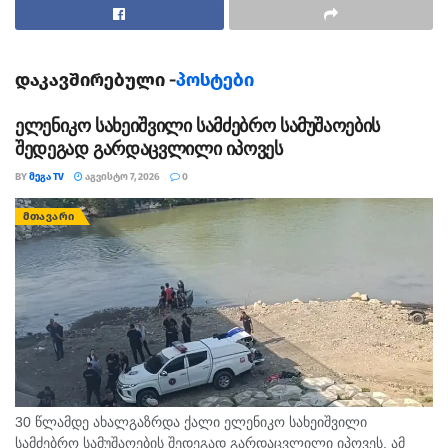
შემდეგ უკვე მამა-შვილს შორის გადაიზარდა.
ინფორმაციას ,,ინფო რუსთავი“ ავრცელებს
დაკავშირებული -
პოსტები
ელენიკო სახეიშვილი სამძებრო სამუშაოების
შედეგად გარდაცვლილი იპოვეს
BY
ᲛᲔᲒᲐ TV
ᲐᲒᲕᲘᲡᲢᲝ 7, 2026
0
ᲛᲗᲐᲕᲐᲠᲘ
30 წლამდე ახალგაზრდა ქალი ელენიკო სახეიშვილი
სამძებრო სამუშაოების შედეგად გარდაცვლილი იპოვეს. ამ