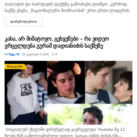
ღალატის და საბოტაჟის ფაქტზე გამოძიება დაიწყო. კერძოდ,
საქმე ეხება, „ნაციონალური მოძრაობის“ ერთ-ერთი ლიდერის,
გიორგი ბარამიძის მიერ იაგო ხვიჩიასთვის მიცემულ
ᲓᲐᲬᲕᲠᲘᲚᲔᲑᲘᲗ
DETAILS
ინტერვიუს, სადაც ის აღნიშნავს, რომ რომ აფხაზეთში...
კახა, არ მიმატოვო, გეხვეწები – რა ვიდეო
ვრცელდება გურამ დადიანიძის საქმეზე
BY
ᲛᲔᲒᲐ TV
ᲐᲒᲕᲘᲡᲢᲝ 7, 2026
0
ᲛᲗᲐᲕᲐᲠᲘ
სოციალურ ქსელში ვირუსულად გავრცელდა Youtube-ზე 12
წლის წინ გამოქვეყნებული ვიდეო, სადაც ისმის ბიჭის ხმა -