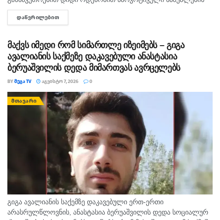
უკანონო შეძენა-შენახვისა და რეალიზაციის ხელშეწყობის,
ᲓᲐᲬᲕᲠᲘᲚᲔᲑᲘᲗ
DETAILS
ასევე ნარკოტიკული ნივთიერების შემცველი მცენარის
დათესვა-მოყვანის ბრალდებით, სხვადასხვა დროს, 3...
მაქვს იმედი რომ სიმართლე იზეიმებს – გიგა
ავალიანის საქმეზე დაკავებული ანასტასია
ბერუაშვილის დედა მიმართვას ავრცელებს
BY
ᲛᲔᲒᲐ TV
ᲐᲒᲕᲘᲡᲢᲝ 7, 2026
0
ᲛᲗᲐᲕᲐᲠᲘ
გიგა ავალიანის საქემზე დაკავებული ერთ-ერთი
არასრულწლოვნის, ანასტასია ბერუაშვილის დედა სოციალურ