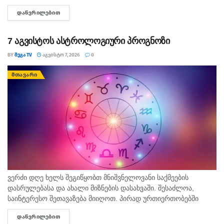
რომლითაც დადასტურდა, რომ რუსეთის ჯარმა საქართველოს
ᲓᲐᲬᲕᲠᲘᲚᲔᲑᲘᲗ
DETAILS
სახელმწიფო საზღვარი სწორედ 7...
7 აგვისტოს ასტროლოგიური პროგნოზი
BY
ᲛᲔᲒᲐ TV
ᲐᲒᲕᲘᲡᲢᲝ 7, 2026
0
ᲛᲗᲐᲕᲐᲠᲘ
ვერძი დღე ხელს შეგიწყობთ მნიშვნელოვანი საქმეების
დასრულებასა და ახალი მიზნების დასახვაში. შესაძლოა,
საინტერესო შეთავაზება მიიღოთ. პირად ურთიერთობებში
გულწრფელი საუბარი ბევრ გაუგებრობას გააქრობს. კურო
ᲓᲐᲬᲕᲠᲘᲚᲔᲑᲘᲗ
DETAILS
ფინანსურ საკითხებში სიფრთხილე გამოიჩინეთ და ემოციური...