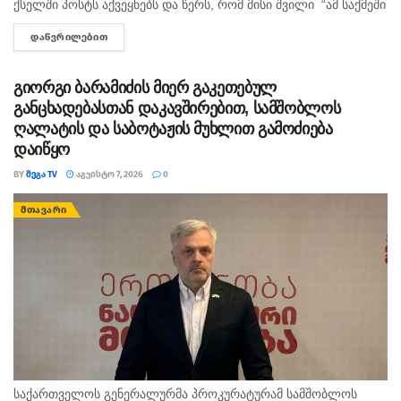
ქსელში პოსტს აქვეყნებს და წერს, რომ მისი შვილი “ამ საქმეში
მართლაც რომ თავში კი არა შუაშიც არაა.“ მისი თქმით, ის
ᲓᲐᲬᲕᲠᲘᲚᲔᲑᲘᲗ
DETAILS
რომ...
გიორგი ბარამიძის მიერ გაკეთებულ
განცხადებასთან დაკავშირებით, სამშობლოს
ღალატის და საბოტაჟის მუხლით გამოძიება
დაიწყო
BY
ᲛᲔᲒᲐ TV
ᲐᲒᲕᲘᲡᲢᲝ 7, 2026
0
ᲛᲗᲐᲕᲐᲠᲘ
საქართველოს გენერალურმა პროკურატურამ სამშობლოს