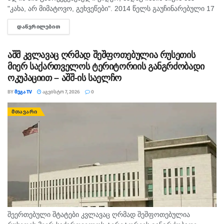
"კახა, არ მიმატოვო, გეხვეწები". 2014 წელს გაუჩინარებული 17
წლის გურამ დადიანიძის დედა, სოფიო ბიბილაშვილი
ᲓᲐᲬᲕᲠᲘᲚᲔᲑᲘᲗ
DETAILS
აცხადებს,...
აშშ კვლავაც ღრმად შეშფოთებულია რუსეთის
მიერ საქართველოს ტერიტორიის განგრძობადი
ოკუპაციით – აშშ-ის საელჩო
BY
ᲛᲔᲒᲐ TV
ᲐᲒᲕᲘᲡᲢᲝ 7, 2026
0
ᲛᲗᲐᲕᲐᲠᲘ
შეერთებული შტატები კვლავაც ღრმად შეშფოთებულია