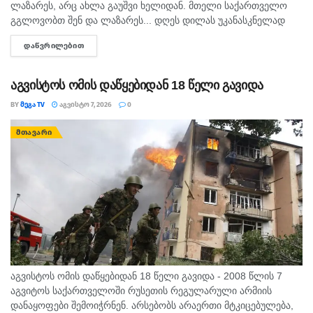
ლაზარეს, არც ახლა გაუშვი ხელიდან. მთელი საქართველო
გგლოვობთ შენ და ლაზარეს... დღეს დილას უკანასკნელად
მომესალმე, თურმე. ისღა დაგვრჩა ნუგეშად, შენი თავი
ᲓᲐᲬᲕᲠᲘᲚᲔᲑᲘᲗ
DETAILS
გვაპოვნინო..." - 6...
აგვისტოს ომის დაწყებიდან 18 წელი გავიდა
BY
ᲛᲔᲒᲐ TV
ᲐᲒᲕᲘᲡᲢᲝ 7, 2026
0
ᲛᲗᲐᲕᲐᲠᲘ
აგვისტოს ომის დაწყებიდან 18 წელი გავიდა - 2008 წლის 7
აგვიტოს საქართველოში რუსეთის რეგულარული არმიის
დანაყოფები შემოიჭრნენ. არსებობს არაერთი მტკიცებულება,