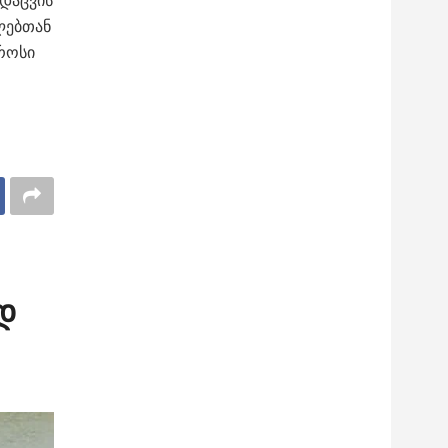
დაცვის
ლებთან
როსი
დ