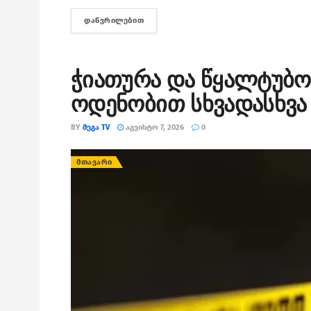
ᲓᲐᲬᲕᲠᲘᲚᲔᲑᲘᲗ
DETAILS
ჭიათურა და წყალტუბო
ოდენობით სხვადასხვა 
BY
ᲛᲔᲒᲐ TV
ᲐᲒᲕᲘᲡᲢᲝ 7, 2026
0
ᲛᲗᲐᲕᲐᲠᲘ