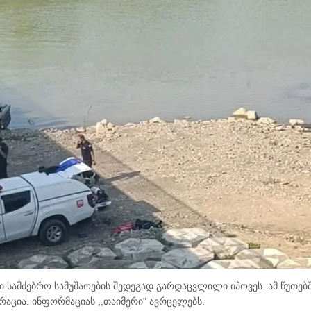
 სამძებრო სამუშაოების შედეგად გარდაცვლილი იპოვეს. ამ წუთებ
რაცია. ინფორმაციას ,,თაიმერი" ავრცელებს.