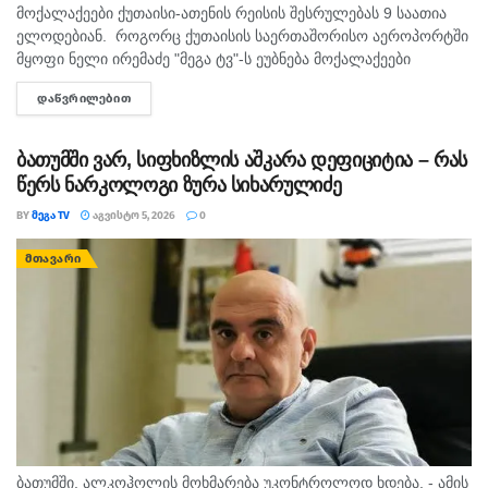
მოქალაქეები ქუთაისი-ათენის რეისის შესრულებას 9 საათია
ელოდებიან. როგორც ქუთაისის საერთაშორისო აეროპორტში
მყოფი ნელი ირემაძე "მეგა ტვ"-ს ეუბნება მოქალაქეები
შუაღამის შემდეგ ელოდებიან რეისს, თუმცა მათი ფრენა უკვე
ᲓᲐᲬᲕᲠᲘᲚᲔᲑᲘᲗ
DETAILS
ორჯერ გადაიდო. მისივე თქმით...
ბათუმში ვარ, სიფხიზლის აშკარა დეფიციტია – რას
წერს ნარკოლოგი ზურა სიხარულიძე
BY
ᲛᲔᲒᲐ TV
ᲐᲒᲕᲘᲡᲢᲝ 5, 2026
0
ᲛᲗᲐᲕᲐᲠᲘ
ბათუმში, ალკოჰოლის მოხმარება უკონტროლოდ ხდება, - ამის