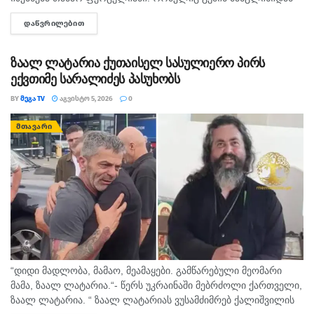
გა­ვი­და და არ დაბ­რუ­ნე­ბუ­ლა. პო­ლი­ცი­ას რე­ა­გი­რე­ბის­თვის დრო
ᲓᲐᲬᲕᲠᲘᲚᲔᲑᲘᲗ
DETAILS
უნდა. წუ­ხელ შე­ვი­და გან­ცხა­დე­ბა. გთხოვთ თუ ვინ­მემ რა­ი­მე...
ზაალ ლატარია ქუთაისელ სასულიერო პირს
ექვთიმე სარალიძეს პასუხობს
BY
ᲛᲔᲒᲐ TV
ᲐᲒᲕᲘᲡᲢᲝ 5, 2026
0
ᲛᲗᲐᲕᲐᲠᲘ
“დიდი მადლობა, მამაო, მეამაყები. გამწარებული მეომარი
მამა, ზაალ ლატარია.“- წერს უკრაინაში მებრძოლი ქართველი,
ზაალ ლატარია. “ ზაალ ლატარიას ვუსამძიმრებ ქალიშვილის