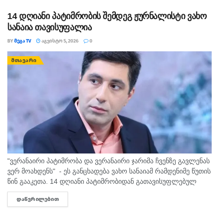
ხოლო დაშავდა -...
14 დღიანი პატიმრობის შემდეგ ჟურნალისტი ვახო
სანაია თავისუფალია
BY
ᲛᲔᲒᲐ TV
ᲐᲒᲕᲘᲡᲢᲝ 5, 2026
0
ᲛᲗᲐᲕᲐᲠᲘ
"ვერანაირი პატიმრობა და ვერანაირი ჯარიმა ჩვენზე გავლენას
ვერ მოახდენს" - ეს განცხადება ვახო სანაიამ რამდენიმე წუთის
წინ გააკეთა. 14 დღიანი პატიმრობიდან გათავისუფლებულ
ჟურნალისტს მცხეთის იზოლატორთან ოჯახის წევრები და
ᲓᲐᲬᲕᲠᲘᲚᲔᲑᲘᲗ
DETAILS
კოლეგები დახვდნენ. სანაია ამბობს, რომ არ...