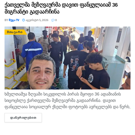
ქათველმა მეზღვაურმა დავით ფანცულაიამ 36
მიგრანტი გადაარჩინა
BY
ᲛᲔᲒᲐ TV
ᲐᲒᲕᲘᲡᲢᲝ 5, 2026
0
ᲛᲗᲐᲕᲐᲠᲘ
ხმელთაშუა ზღვაში სიკვდილის პირას მყოფი 36 ადამიანის
სიცოცხლე ქართველმა მეზღვაურმა გადაარჩინა. დავით
ფანცულაია სოციალურ ქსელში ფოტოებს ავრცელებს და წერს,
რომ მიგრანტები შუა ზღვაში გაჩერებულ მცირე ზომის გემში 4
ᲓᲐᲬᲕᲠᲘᲚᲔᲑᲘᲗ
DETAILS
დღე უწყლოდ...