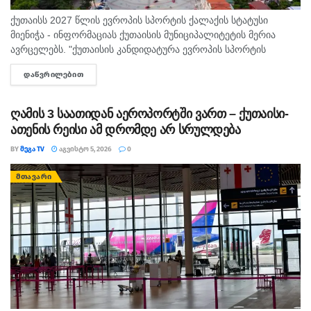
ქუთაისს 2027 წლის ევროპის სპორტის ქალაქის სტატუსი
მიენიჭა - ინფორმაციას ქუთაისის მუნიციპალიტეტის მერია
ავრცელებს. "ქუთაისის კანდიდატურა ევროპის სპორტის
დედაქალაქებისა და ქალაქების ფედერაციაში ( ACES )
ᲓᲐᲬᲕᲠᲘᲚᲔᲑᲘᲗ
DETAILS
„ევროპის სპორტის ქალაქი 2027“-ის სტატუსის...
ღამის 3 საათიდან აეროპორტში ვართ – ქუთაისი-
ათენის რეისი ამ დრომდე არ სრულდება
BY
ᲛᲔᲒᲐ TV
ᲐᲒᲕᲘᲡᲢᲝ 5, 2026
0
ᲛᲗᲐᲕᲐᲠᲘ