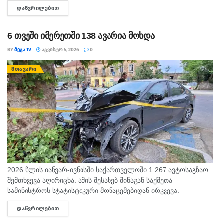
გარდაცვალების გამო. მხარდაჭერას ვუცხადებ. ქუთაისში,
ᲓᲐᲬᲕᲠᲘᲚᲔᲑᲘᲗ
DETAILS
ვარდიგორის წმიდა სამების სავანეში შეუძლია...
6 თვეში იმერეთში 138 ავარია მოხდა
BY
ᲛᲔᲒᲐ TV
ᲐᲒᲕᲘᲡᲢᲝ 5, 2026
0
ᲛᲗᲐᲕᲐᲠᲘ
2026 წლის იანვარ-ივნისში საქართველოში 1 267 ავტოსაგზაო
შემთხვევა აღირიცხა. ამის შესახებ შინაგან საქმეთა
სამინისტროს სტატისტიკური მონაცემებიდან ირკვევა.
გამოქვეყნებული სტატისტიკის მიხედვით, საანგარიშო
ᲓᲐᲬᲕᲠᲘᲚᲔᲑᲘᲗ
DETAILS
პერიოდში ავტოსაგზაო შემთხვევების შედეგად დაიღუპა 201,