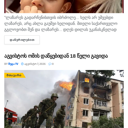
"ლაზარეს გადარჩენისთვის იბრძოლე... ხელს არ უშვებდი
ლაზარეს, არც ახლა გაუშვი ხელიდან. მთელი საქართველო
გგლოვობთ შენ და ლაზარეს... დღეს დილას უკანასკნელად
მომესალმე, თურმე. ისღა დაგვრჩა ნუგეშად, შენი თავი
ᲓᲐᲬᲕᲠᲘᲚᲔᲑᲘᲗ
DETAILS
გვაპოვნინო..." - 6...
აგვისტოს ომის დაწყებიდან 18 წელი გავიდა
BY
ᲛᲔᲒᲐ TV
ᲐᲒᲕᲘᲡᲢᲝ 7, 2026
0
ᲛᲗᲐᲕᲐᲠᲘ