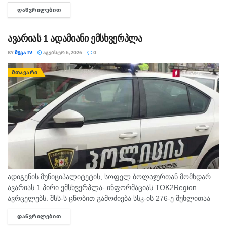
მოსალოდნელია: დროგამოშვებით ღრუბლიანობის მომატება.
ᲓᲐᲬᲕᲠᲘᲚᲔᲑᲘᲗ
DETAILS
უმეტესად უნალექოდ. იქროლებსაღმოსავლეთის
მიმართულების ზომიერი ქარი. სოხუმი: უნალექოდ. ჰაერის...
ავარიას 1 ადამიანი ემსხვერპლა
BY
ᲛᲔᲒᲐ TV
ᲐᲒᲕᲘᲡᲢᲝ 6, 2026
0
ᲛᲗᲐᲕᲐᲠᲘ
ადიგენის მუნიციპალიტეტის, სოფელ ბოლაჯურთან მომხდარ
ავარიას 1 პირი ემსხვერპლა- ინფორმაციას TOK2Region
ავრცელებს. შსს-ს ცნობით გამოძიება სსკ-ის 276-ე მუხლითაა
დაწყებული, რაც ტრანსპორტის მოძრაობის უსაფრთხოების ან
ᲓᲐᲬᲕᲠᲘᲚᲔᲑᲘᲗ
DETAILS
ექსპლუატაციის წესის დარღვევას გულისხმობს.