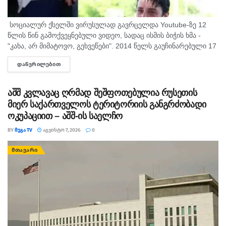
სოციალურ ქსელში ვირუსულად გავრცელდა Youtube-ზე 12
წლის წინ გამოქვეყნებული ვიდეო, სადაც ისმის ბიჭის ხმა -
"კახა, არ მიმატოვო, გეხვეწები". 2014 წელს გაუჩინარებული 17
წლის გურამ დადიანიძის დედა, სოფიო ბიბილაშვილი
ᲓᲐᲬᲕᲠᲘᲚᲔᲑᲘᲗ
DETAILS
აცხადებს,...
აშშ კვლავაც ღრმად შეშფოთებულია რუსეთის
მიერ საქართველოს ტერიტორიის განგრძობადი
ოკუპაციით – აშშ-ის საელჩო
BY
ᲛᲔᲒᲐ TV
ᲐᲒᲕᲘᲡᲢᲝ 7, 2026
0
ᲛᲗᲐᲕᲐᲠᲘ