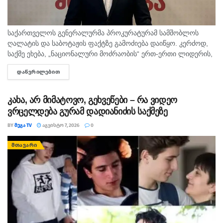
აღნიშნულ სისხლის სამართლის საქმეზე გრძელდება
კომპლექსური საგამოძიებო მოქმედებები.
საქართველოს გენერალურმა პროკურატურამ სამშობლოს
ღალატის და საბოტაჟის ფაქტზე გამოძიება დაიწყო. კერძოდ,
საქმე ეხება, „ნაციონალური მოძრაობის“ ერთ-ერთი ლიდერის,
გიორგი ბარამიძის მიერ იაგო ხვიჩიასთვის მიცემულ
ᲓᲐᲬᲕᲠᲘᲚᲔᲑᲘᲗ
DETAILS
ინტერვიუს, სადაც ის აღნიშნავს, რომ რომ აფხაზეთში...
კახა, არ მიმატოვო, გეხვეწები – რა ვიდეო
ვრცელდება გურამ დადიანიძის საქმეზე
BY
ᲛᲔᲒᲐ TV
ᲐᲒᲕᲘᲡᲢᲝ 7, 2026
0
ᲛᲗᲐᲕᲐᲠᲘ