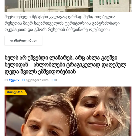
შეერთებული შტატები კვლავაც ღრმად შეშფოთებულია
რუსეთის მიერ საქართველოს ტერიტორიის განგრძობადი
ოკუპაციით და გმობს რუსეთის მიმდინარე ოკუპაციის
პირობებში მომხდარ მკვლელობებს, გატაცებებსა და სხვა
ᲓᲐᲬᲕᲠᲘᲚᲔᲑᲘᲗ
DETAILS
სახის ძალადობა, - ამ განცხადებით აშშ-ს საელჩო
საქართველოში 2008...
ხელს არ უშვებდი ლაზარეს, არც ახლა გაუშვი
ხელიდან – ახლობლები ტრაგიკულად დაღუპულ
დედა-შვილს ემშვიდობებიან
BY
ᲛᲔᲒᲐ TV
ᲐᲒᲕᲘᲡᲢᲝ 7, 2026
0
ᲛᲗᲐᲕᲐᲠᲘ