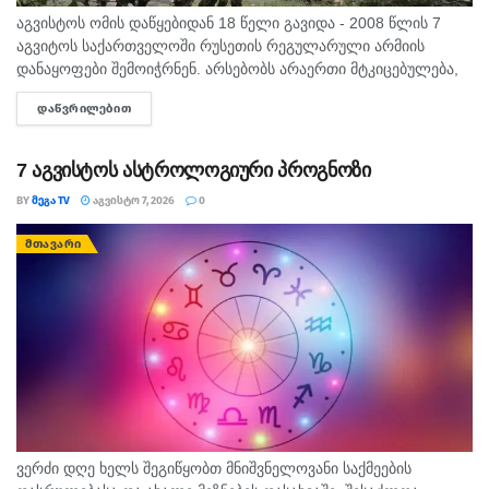
აგვისტოს ომის დაწყებიდან 18 წელი გავიდა - 2008 წლის 7
აგვიტოს საქართველოში რუსეთის რეგულარული არმიის
დანაყოფები შემოიჭრნენ. არსებობს არაერთი მტკიცებულება,
რომლითაც დადასტურდა, რომ რუსეთის ჯარმა საქართველოს
ᲓᲐᲬᲕᲠᲘᲚᲔᲑᲘᲗ
DETAILS
სახელმწიფო საზღვარი სწორედ 7...
7 აგვისტოს ასტროლოგიური პროგნოზი
BY
ᲛᲔᲒᲐ TV
ᲐᲒᲕᲘᲡᲢᲝ 7, 2026
0
ᲛᲗᲐᲕᲐᲠᲘ
ვერძი დღე ხელს შეგიწყობთ მნიშვნელოვანი საქმეების