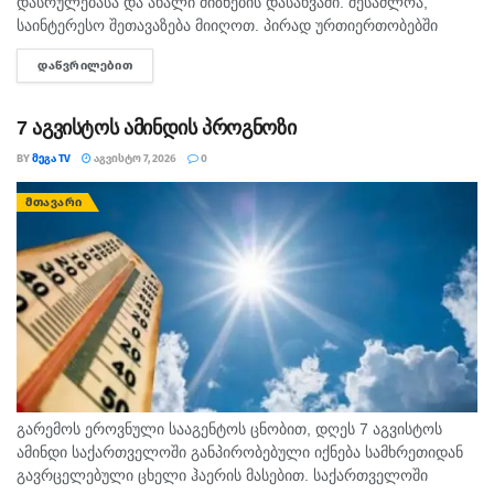
დასრულებასა და ახალი მიზნების დასახვაში. შესაძლოა,
საინტერესო შეთავაზება მიიღოთ. პირად ურთიერთობებში
გულწრფელი საუბარი ბევრ გაუგებრობას გააქრობს. კურო
ᲓᲐᲬᲕᲠᲘᲚᲔᲑᲘᲗ
DETAILS
ფინანსურ საკითხებში სიფრთხილე გამოიჩინეთ და ემოციური...
7 აგვისტოს ამინდის პროგნოზი
BY
ᲛᲔᲒᲐ TV
ᲐᲒᲕᲘᲡᲢᲝ 7, 2026
0
ᲛᲗᲐᲕᲐᲠᲘ
გარემოს ეროვნული სააგენტოს ცნობით, დღეს 7 აგვისტოს
ამინდი საქართველოში განპირობებული იქნება სამხრეთიდან
გავრცელებული ცხელი ჰაერის მასებით. საქართველოში