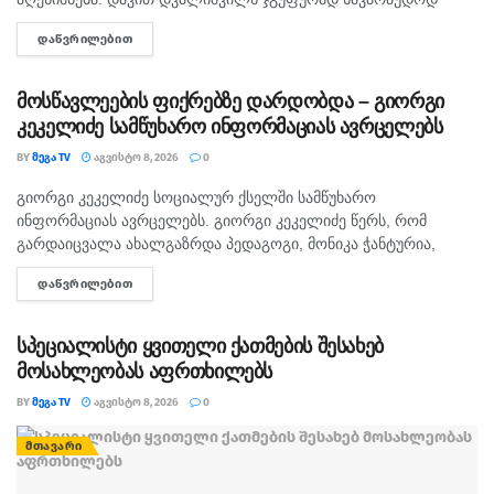
მომატება, ყელის ტკივილი, მაგრამ არსად უმოგზაურია
ხუთამდე მოზარდი გუშინ გაუსწორდა. ჯერ-ჯერობით
ᲓᲐᲬᲕᲠᲘᲚᲔᲑᲘᲗ
DETAILS
და არც სავარაუდო ავადმყოფთან ყოფილა – ამ
თავდამსხმელების დაკავების შესახებ ინფორმაცია არ
გავრცელებულა. "პირველებმა" გაარკვია, რომ
ადამიანების გამოკვლევაც მოხდება,“-განაცხადა
სამეთვალყურეო...
მოსწავლეების ფიქრებზე დარდობდა – გიორგი
თენგიზ ცერცვაძემ.
კეკელიძე სამწუხარო ინფორმაციას ავრცელებს
თეგები:
ახალი კორონა ვირუსი
თენგიზ ცერცვაძე
BY
ᲛᲔᲒᲐ TV
ᲐᲒᲕᲘᲡᲢᲝ 8, 2026
0
კორონა
გიორგი კეკელიძე სოციალურ ქსელში სამწუხარო
ᲛᲗᲐᲕᲐᲠᲘ
ინფორმაციას ავრცელებს. გიორგი კეკელიძე წერს, რომ
გარდაიცვალა ახალგაზრდა პედაგოგი, მონიკა ჭანტურია,
რომელიც თავისი მოსწავლეების მიმართ განსაკუთრებული
ᲓᲐᲬᲕᲠᲘᲚᲔᲑᲘᲗ
DETAILS
სიყვარულით გამოირჩეოდა. „არასდროს მგონებია, რომ აქ,
მიწაზე ყოფნას რამე...
სპეციალისტი ყვითელი ქათმების შესახებ
მოსახლეობას აფრთხილებს
BY
ᲛᲔᲒᲐ TV
ᲐᲒᲕᲘᲡᲢᲝ 8, 2026
0
ᲛᲗᲐᲕᲐᲠᲘ