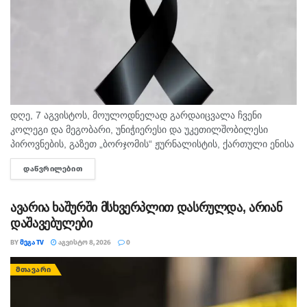
დღე, 7 აგვისტოს, მოულოდნელად გარდაიცვალა ჩვენი
კოლეგი და მეგობარი, უნიჭიერესი და უკეთილშობილესი
პიროვნების, გაზეთ „ბორჯომის“ ჟურნალისტის, ქართული ენისა
და ლიტერატურის პედაგოგი მონიკა ჭანტურია. "მეგა ტვ"
ᲓᲐᲬᲕᲠᲘᲚᲔᲑᲘᲗ
DETAILS
უდიდეს მწუხარებას გამოვხატავს მონიკა ჭანტურიას
ნაადრევად...
ავარია ხაშურში მსხვერპლით დასრულდა, არიან
დაშავებულები
BY
ᲛᲔᲒᲐ TV
ᲐᲒᲕᲘᲡᲢᲝ 8, 2026
0
ᲛᲗᲐᲕᲐᲠᲘ