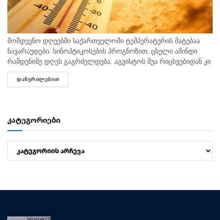
მომდევნო დღეებში საქართველოში ტემპერატურის მატებაა
ნავარაუდები. სინოპტიკოსების პროგნოზით, ცხელი ამინდი
რამდენიმე დღეს გაგრძელდება. აგვისტოს შუა რიცხვებიდან კი
ტემპერატურა 40 გრადუსს მიაღწევს. "ტემპერატურამ აგვისტოს
ᲓᲐᲬᲕᲠᲘᲚᲔᲑᲘᲗ
DETAILS
თვეში შესაძლოა 35-40 გრადუსს მიაღწიოს, ანუ ამ...
კატეგორიები
კატეგორიები