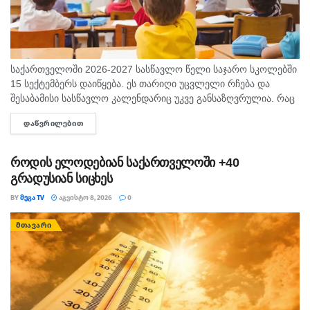
საქართველოში 2026-2027 სასწავლო წელი საჯარო სკოლებში
15 სექტემბერს დაიწყება. ეს თარიღი უცვლელი რჩება და
შესაბამისი სასწავლო კალენდარიც უკვე განსაზღვრულია. რაც
შეეხება საბავშვო ბაღებს, სასწავლო-სააღმზრდელო პროცესი
ᲓᲐᲬᲕᲠᲘᲚᲔᲑᲘᲗ
DETAILS
ასევე 15 სექტემბრიდან განახლდება. თბილისის...
როდის ელოდებიან საქართველოში +40
გრადუსიან სიცხეს
BY
ᲛᲔᲒᲐ TV
ᲐᲒᲕᲘᲡᲢᲝ 8, 2026
0
ᲛᲗᲐᲕᲐᲠᲘ