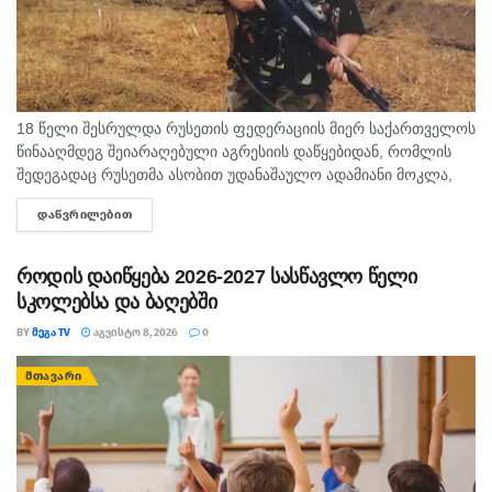
18 წელი შესრულდა რუსეთის ფედერაციის მიერ საქართველოს
წინააღმდეგ შეიარაღებული აგრესიის დაწყებიდან, რომლის
შედეგადაც რუსეთმა ასობით უდანაშაულო ადამიანი მოკლა,
დაიპყრო აფხაზეთი და ცხინვალის რეგიონი. ამ სტატიაში
ᲓᲐᲬᲕᲠᲘᲚᲔᲑᲘᲗ
DETAILS
აგვისტოს გმირი გოგიტა მაკრახიძის შესახებ...
როდის დაიწყება 2026-2027 სასწავლო წელი
სკოლებსა და ბაღებში
BY
ᲛᲔᲒᲐ TV
ᲐᲒᲕᲘᲡᲢᲝ 8, 2026
0
ᲛᲗᲐᲕᲐᲠᲘ