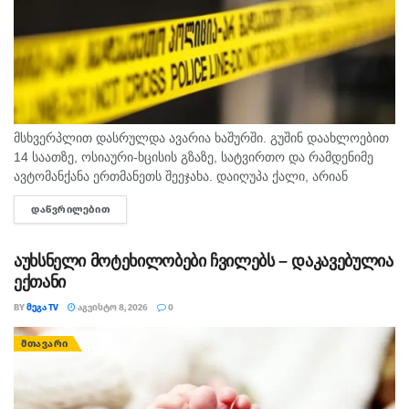
მსხვერპლით დასრულდა ავარია ხაშურში. გუშინ დაახლოებით
14 საათზე, ოსიაური-ხცისის გზაზე, სატვირთო და რამდენიმე
ავტომანქანა ერთმანეთს შეეჯახა. დაიღუპა ქალი, არიან
დაშავებულებიც. შსს-ს ინფორმაციით, გამოძიება 276-ე მუხლის
ᲓᲐᲬᲕᲠᲘᲚᲔᲑᲘᲗ
DETAILS
მე-6 ნაწილით მიმდინარეობს.
აუხსნელი მოტეხილობები ჩვილებს – დაკავებულია
ექთანი
BY
ᲛᲔᲒᲐ TV
ᲐᲒᲕᲘᲡᲢᲝ 8, 2026
0
ᲛᲗᲐᲕᲐᲠᲘ