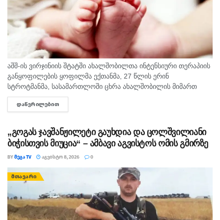
აშშ-ის ვირჯინიის შტატში ახალშობილთა ინტენსიური თერაპიის
განყოფილების ყოფილმა ექთანმა, 27 წლის ერინ
სტროტმანმა, სასამართლოში ცხრა ახალშობილის მიმართ
ბავშვზე ძალადობის ბრალდებაზე დანაშაული არ უარყო. საქმე
ᲓᲐᲬᲕᲠᲘᲚᲔᲑᲘᲗ
DETAILS
ერთ-ერთ ყველაზე გახმაურებულ სამედიცინო სკანდალად
იქცა,...
„გოგას ჯავშანჟილეტი გაუხდია და ცოლშვილიანი
ბიჭისთვის მიუცია“ – ამბავი აგვისტოს ომის გმირზე
BY
ᲛᲔᲒᲐ TV
ᲐᲒᲕᲘᲡᲢᲝ 8, 2026
0
ᲛᲗᲐᲕᲐᲠᲘ