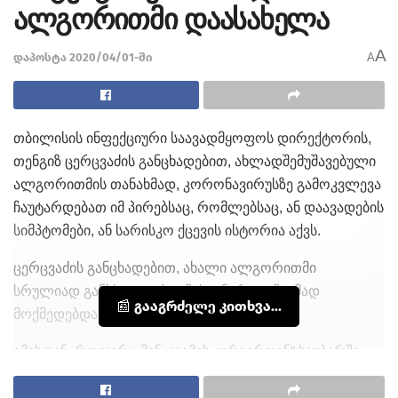
ალგორითმი დაასახელა
A
დაპოსტა 2020/04/01-ში
A
თბილისის ინფექციური საავადმყოფოს დირექტორის,
თენგიზ ცერცვაძის განცხადებით, ახლადშემუშავებული
ალგორითმის თანახმად, კორონავირუსზე გამოკვლევა
ჩაუტარდებათ იმ პირებსაც, რომლებსაც, ან დაავადების
სიმპტომები, ან სარისკო ქცევის ისტორია აქვს.
ცერცვაძის განცხადებით, ახალი ალგორითმი
სრულიად განსხვავდება იმისგან, რაც ამჟამად
📰 გააგრძელე კითხვა...
მოქმედებდა.
ამასთან, როგორც მან „ღამის კურიერთან“ საუბარში
აღნიშნა, სახელმწიფომ ალგორითმის ის მოდელი
შეარჩია, რომელიც დღეისთვის საუაკეთესოა