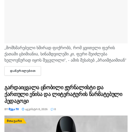
„მომხმარებელი ხშირად ფიქრობს, რომ ყვითელი ფერის
ქათამი ცხიმიანია, სინამდვილეში კი, ფერი შეიძლება
ხელოვნურად იყოს შეცვლილი“, - ამის შესახებ „პრაიმტაიმთან“
სურსათის უვნებლობის სპეციალისტი, ირაკლი არაბული
ᲓᲐᲬᲕᲠᲘᲚᲔᲑᲘᲗ
DETAILS
საუბრობს. „ბაზარი ითხოვს, რომ ქათამი იყოს...
გარდაიცვალა ცნობილი ჟურნალისტი და
ქართული ენისა და ლიტერატურის წარმატებული
პედაგოგი
BY
ᲛᲔᲒᲐ TV
ᲐᲒᲕᲘᲡᲢᲝ 8, 2026
0
ᲛᲗᲐᲕᲐᲠᲘ