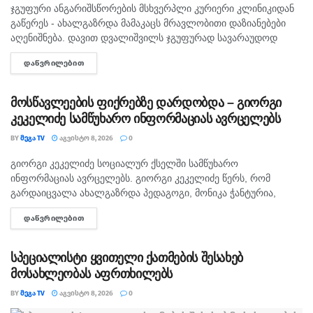
ჯგუფური ანგარიშსწორების მსხვერპლი კურიერი კლინიკიდან
გაწერეს - ახალგაზრდა მამაკაცს მრავლობითი დაზიანებები
აღენიშნება. დავით დვალიშვილს ჯგუფურად სავარაუდოდ
ხუთამდე მოზარდი გუშინ გაუსწორდა. ჯერ-ჯერობით
ᲓᲐᲬᲕᲠᲘᲚᲔᲑᲘᲗ
DETAILS
თავდამსხმელების დაკავების შესახებ ინფორმაცია არ
გავრცელებულა. "პირველებმა" გაარკვია, რომ
სამეთვალყურეო...
მოსწავლეების ფიქრებზე დარდობდა – გიორგი
კეკელიძე სამწუხარო ინფორმაციას ავრცელებს
BY
ᲛᲔᲒᲐ TV
ᲐᲒᲕᲘᲡᲢᲝ 8, 2026
0
გიორგი კეკელიძე სოციალურ ქსელში სამწუხარო
ᲛᲗᲐᲕᲐᲠᲘ
ინფორმაციას ავრცელებს. გიორგი კეკელიძე წერს, რომ
გარდაიცვალა ახალგაზრდა პედაგოგი, მონიკა ჭანტურია,
რომელიც თავისი მოსწავლეების მიმართ განსაკუთრებული
ᲓᲐᲬᲕᲠᲘᲚᲔᲑᲘᲗ
DETAILS
სიყვარულით გამოირჩეოდა. „არასდროს მგონებია, რომ აქ,
მიწაზე ყოფნას რამე...
სპეციალისტი ყვითელი ქათმების შესახებ
მოსახლეობას აფრთხილებს
BY
ᲛᲔᲒᲐ TV
ᲐᲒᲕᲘᲡᲢᲝ 8, 2026
0