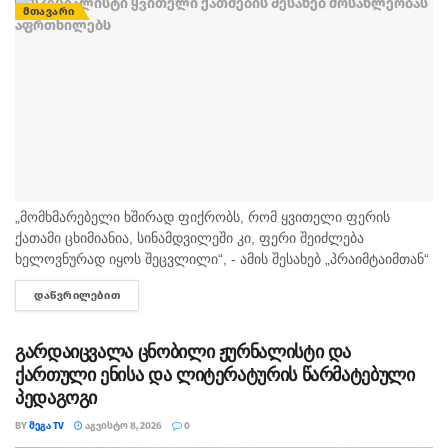
ᲛᲗᲐᲕᲐᲠᲘ
„მომხმარებელი ხშირად ფიქრობს, რომ ყვითელი ფერის
ქათამი ცხიმიანია, სინამდვილეში კი, ფერი შეიძლება
ხელოვნურად იყოს შეცვლილი“, - ამის შესახებ „პრაიმტაიმთან“
სურსათის უვნებლობის სპეციალისტი, ირაკლი არაბული
ᲓᲐᲬᲕᲠᲘᲚᲔᲑᲘᲗ
DETAILS
საუბრობს. „ბაზარი ითხოვს, რომ ქათამი იყოს...
გარდაიცვალა ცნობილი ჟურნალისტი და
ქართული ენისა და ლიტერატურის წარმატებული
პედაგოგი
BY
ᲛᲔᲒᲐ TV
ᲐᲒᲕᲘᲡᲢᲝ 8, 2026
0