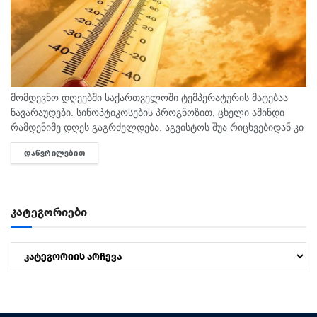
მომდევნო დღეებში საქართველოში ტემპერატურის მატებაა
ნავარაუდები. სინოპტიკოსების პროგნოზით, ცხელი ამინდი
რამდენიმე დღეს გაგრძელდება. აგვისტოს შუა რიცხვებიდან კი
ტემპერატურა 40 გრადუსს მიაღწევს. "ტემპერატურამ აგვისტოს
ᲓᲐᲬᲕᲠᲘᲚᲔᲑᲘᲗ
DETAILS
თვეში შესაძლოა 35-40 გრადუსს მიაღწიოს, ანუ ამ...
კატეგორიები
კატეგორიები