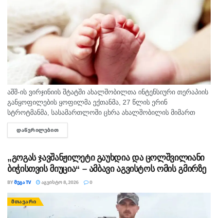
აშშ-ის ვირჯინიის შტატში ახალშობილთა ინტენსიური თერაპიის
განყოფილების ყოფილმა ექთანმა, 27 წლის ერინ
სტროტმანმა, სასამართლოში ცხრა ახალშობილის მიმართ
ბავშვზე ძალადობის ბრალდებაზე დანაშაული არ უარყო. საქმე
ᲓᲐᲬᲕᲠᲘᲚᲔᲑᲘᲗ
DETAILS
ერთ-ერთ ყველაზე გახმაურებულ სამედიცინო სკანდალად
იქცა,...
„გოგას ჯავშანჟილეტი გაუხდია და ცოლშვილიანი
ბიჭისთვის მიუცია“ – ამბავი აგვისტოს ომის გმირზე
BY
ᲛᲔᲒᲐ TV
ᲐᲒᲕᲘᲡᲢᲝ 8, 2026
0
ᲛᲗᲐᲕᲐᲠᲘ