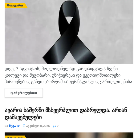
ᲛᲗᲐᲕᲐᲠᲘ
დღე, 7 აგვისტოს, მოულოდნელად გარდაიცვალა ჩვენი
კოლეგი და მეგობარი, უნიჭიერესი და უკეთილშობილესი
პიროვნების, გაზეთ „ბორჯომის“ ჟურნალისტის, ქართული ენისა
და ლიტერატურის პედაგოგი მონიკა ჭანტურია. "მეგა ტვ"
ᲓᲐᲬᲕᲠᲘᲚᲔᲑᲘᲗ
DETAILS
უდიდეს მწუხარებას გამოვხატავს მონიკა ჭანტურიას
ნაადრევად...
ავარია ხაშურში მსხვერპლით დასრულდა, არიან
დაშავებულები
BY
ᲛᲔᲒᲐ TV
ᲐᲒᲕᲘᲡᲢᲝ 8, 2026
0