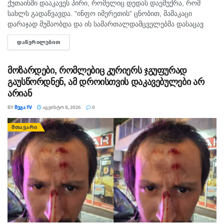
ქუთაისში დააკავეს პირი, რომელიც დედას დაემუქრა, რომ
სახლს გადაწვავდა. "ინფო იმერეთის" ცნობით, მამაკაცი
რეაგირება ტარდება გარემოს დაცვისა და სოფლის
დარაჯად მუშაობდა და ის სამართალდამცველებმა დასაცავ
მეურნეობის სამინისტროს ცხლ ხაზზე (153) შემოსულ
ობიექტზე აიყვანეს. შსს-ს ინფორმაციით, დაკავებულს
თითოეულ შეტყობინებაზე.
ᲓᲐᲬᲕᲠᲘᲚᲔᲑᲘᲗ
DETAILS
სისხლის სამართლის კოდექსის 11 პრიმა...
მოზარდები, რომლებიც კურიერს ჯგუფურად
გაუსწორდნენ, ამ დროისთვის დაკავებულები არ
არიან
BY
ᲛᲔᲒᲐ TV
ᲐᲒᲕᲘᲡᲢᲝ 8, 2026
0
ᲛᲗᲐᲕᲐᲠᲘ