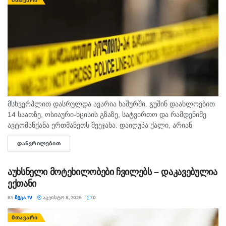
ᲛᲗᲐᲕᲐᲠᲘ
მსხვერპლით დასრულდა ავარია ხაშურში. გუშინ დაახლოებით
14 საათზე, ოსიაური-ხცისის გზაზე, სატვირთო და რამდენიმე
ავტომანქანა ერთმანეთს შეეჯახა. დაიღუპა ქალი, არიან
დაშავებულებიც. შსს-ს ინფორმაციით, გამოძიება 276-ე მუხლის
ᲓᲐᲬᲕᲠᲘᲚᲔᲑᲘᲗ
DETAILS
მე-6 ნაწილით მიმდინარეობს.
აუხსნელი მოტეხილობები ჩვილებს – დაკავებულია
ექთანი
BY
ᲛᲔᲒᲐ TV
ᲐᲒᲕᲘᲡᲢᲝ 8, 2026
0
ᲛᲗᲐᲕᲐᲠᲘ