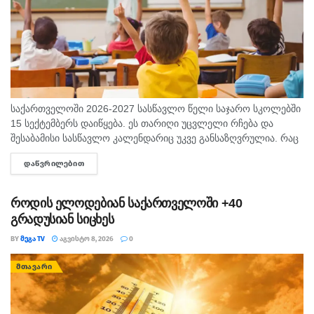
საქართველოში 2026-2027 სასწავლო წელი საჯარო სკოლებში
15 სექტემბერს დაიწყება. ეს თარიღი უცვლელი რჩება და
შესაბამისი სასწავლო კალენდარიც უკვე განსაზღვრულია. რაც
შეეხება საბავშვო ბაღებს, სასწავლო-სააღმზრდელო პროცესი
ᲓᲐᲬᲕᲠᲘᲚᲔᲑᲘᲗ
DETAILS
ასევე 15 სექტემბრიდან განახლდება. თბილისის...
როდის ელოდებიან საქართველოში +40
გრადუსიან სიცხეს
BY
ᲛᲔᲒᲐ TV
ᲐᲒᲕᲘᲡᲢᲝ 8, 2026
0
ᲛᲗᲐᲕᲐᲠᲘ