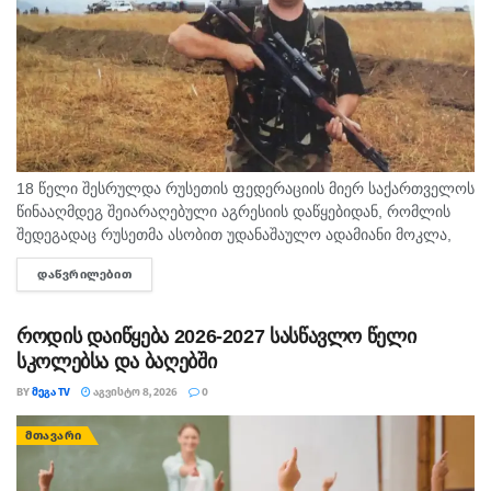
18 წელი შესრულდა რუსეთის ფედერაციის მიერ საქართველოს
წინააღმდეგ შეიარაღებული აგრესიის დაწყებიდან, რომლის
შედეგადაც რუსეთმა ასობით უდანაშაულო ადამიანი მოკლა,
დაიპყრო აფხაზეთი და ცხინვალის რეგიონი. ამ სტატიაში
ᲓᲐᲬᲕᲠᲘᲚᲔᲑᲘᲗ
DETAILS
აგვისტოს გმირი გოგიტა მაკრახიძის შესახებ...
როდის დაიწყება 2026-2027 სასწავლო წელი
სკოლებსა და ბაღებში
BY
ᲛᲔᲒᲐ TV
ᲐᲒᲕᲘᲡᲢᲝ 8, 2026
0
ᲛᲗᲐᲕᲐᲠᲘ