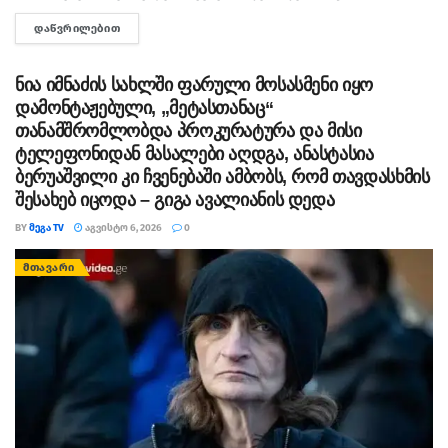
ხელისუფლებისთვის ძნელად ასახსნელია საზოგადოებისთვის.
ᲓᲐᲬᲕᲠᲘᲚᲔᲑᲘᲗ
DETAILS
ვფიქრობ, ეს მოთხოვნები უფრო ოკუპირებულ რეგიონებს უნდა
ეხებოდეს, -...
ნია იმნაძის სახლში ფარული მოსასმენი იყო
დამონტაჟებული, „მეტასთანაც“
თანამშრომლობდა პროკურატურა და მისი
ტელეფონიდან მასალები აღდგა, ანასტასია
ბერუაშვილი კი ჩვენებაში ამბობს, რომ თავდასხმის
შესახებ იცოდა – გიგა ავალიანის დედა
BY
ᲛᲔᲒᲐ TV
ᲐᲒᲕᲘᲡᲢᲝ 6, 2026
0
ᲛᲗᲐᲕᲐᲠᲘ