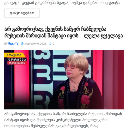
გა­ი­ტა­ცა, დე­დამ გა­დარ­ჩე­ნა სცა­და, თუმ­ცა დი­ნე­ბამ ისიც გა­ი­ტა­
ცა. ბავ­შვის ცხე­და­რი ად­გი­ლობ­რივ­მა იპო­ვა და მდი­ნა­რი­დან
ᲓᲐᲬᲕᲠᲘᲚᲔᲑᲘᲗ
DETAILS
ამო­ას­ვე­ნა. დე­დის სამ­ძებ­რო-სა­მაშ­ვე­ლო სა­მუ­შა­ო­ე­ბი ამ დრომ­
დე...
არ გამოვრიცხავ, ქვეყნის სამჯერ ჩაბნელება
რუსეთის მხრიდან შანტაჟი იყოს – ლელა ჯეჯელავა
BY
ᲛᲔᲒᲐ TV
ᲐᲒᲕᲘᲡᲢᲝ 6, 2026
0
ᲛᲗᲐᲕᲐᲠᲘ
არ გამოვრიცხავ, ქვეყნის სამჯერ ჩაბნელება რუსეთის მხრიდან
შანტაჟი იყოს და შეიძლება კონკრეტული პოლიტიკური
მოთხოვნების შესრულებას უკავშირდებოდეს, რაც