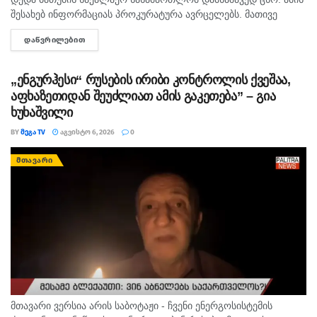
შესახებ ინფორმაციას პროკურატურა ავრცელებს. მათივე
ინფორმაციით, საქმე ეხება, 22 თებერვალს, ბათუმის ერთ-
ᲓᲐᲬᲕᲠᲘᲚᲔᲑᲘᲗ
DETAILS
ერთი კლინიკაში მომხდარ ფაქტს, რა დროსაც კლინიკის ერთ-
ერთმა...
„ენგურჰესი“ რუსების ირიბი კონტროლის ქვეშაა,
აფხაზეთიდან შეუძლიათ ამის გაკეთება” – გია
ხუხაშვილი
BY
ᲛᲔᲒᲐ TV
ᲐᲒᲕᲘᲡᲢᲝ 6, 2026
0
ᲛᲗᲐᲕᲐᲠᲘ
მთავარი ვერსია არის საბოტაჟი - ჩვენი ენერგოსისტემის