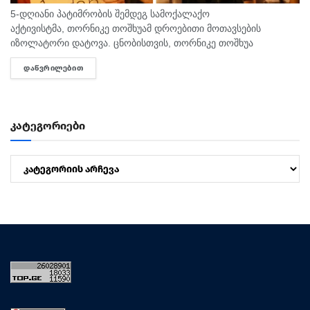
5-დღიანი პატიმრობის შემდეგ სამოქალაქო
აქტივისტმა, თორნიკე თოშხუამ დროებითი მოთავსების
იზოლატორი დატოვა. ცნობისთვის, თორნიკე თოშხუა
პოლიციამ 31 ივლისს, თბილისის საკრებულოსთან
ᲓᲐᲬᲕᲠᲘᲚᲔᲑᲘᲗ
DETAILS
დააკავა. მას ხელში ეკავა ბანერი "ბიძინა ყ - არაა/არის?".
შეგახსენებთ, რომ თოშხუა ბიძინას და სამი...
კატეგორიები
კატეგორიები