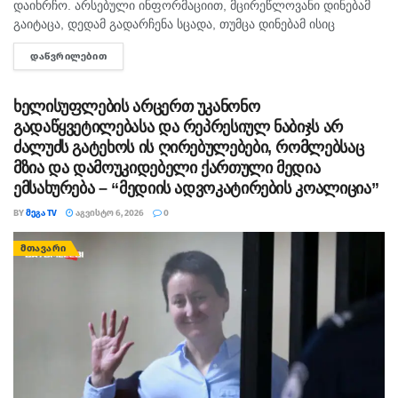
დაიხრჩო. არსებული ინფორმაციით, მცირეწლოვანი დინებამ
გაიტაცა, დედამ გადარჩენა სცადა, თუმცა დინებამ ისიც
გაიტაცა. ბავშვის ცხედარი ადგილობრივმა იპოვა და
ᲓᲐᲬᲕᲠᲘᲚᲔᲑᲘᲗ
DETAILS
მდინარიდან ამოასვენა. დედის სამძებრო-სამაშველო
სამუშაოები ამ დრომდე მიმდინარეობს....
ხელისუფლების არცერთ უკანონო
გადაწყვეტილებასა და რეპრესიულ ნაბიჯს არ
ძალუძს გატეხოს ის ღირებულებები, რომლებსაც
მზია და დამოუკიდებელი ქართული მედია
ემსახურება – “მედიის ადვოკატირების კოალიცია”
BY
ᲛᲔᲒᲐ TV
ᲐᲒᲕᲘᲡᲢᲝ 6, 2026
0
ᲛᲗᲐᲕᲐᲠᲘ