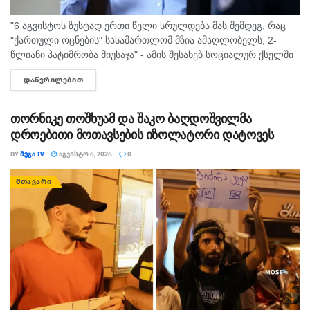
"6 აგვისტოს ზუსტად ერთი წელი სრულდება მას შემდეგ, რაც
"ქართული ოცნების" სასამართლომ მზია ამაღლობელს, 2-
წლიანი პატიმრობა მიუსაჯა" - ამის შესახებ სოციალურ ქსელში
"მედიის ადვოკატირების კოალიცია" წერს და დაკავებულ
ᲓᲐᲬᲕᲠᲘᲚᲔᲑᲘᲗ
DETAILS
ჟურნალისტს სოლიდარობას უცხადებს. ორგანიზაცია...
თორნიკე თოშხუამ და შაკო ბაღდოშვილმა
დროებითი მოთავსების იზოლატორი დატოვეს
BY
ᲛᲔᲒᲐ TV
ᲐᲒᲕᲘᲡᲢᲝ 6, 2026
0
ᲛᲗᲐᲕᲐᲠᲘ