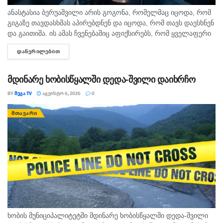
ანასტასია ბერუაშვილი არის გოგონა, რომელმაც იცოდა, რომ
გიგაზე თავდასხმას აპირებდნენ და იცოდა, რომ თავს დაესხნენ
და გაითიშა. ის ამას ჩვენებაშიც აფიქსირებს, რომ ყველაფერი
იცოდა, - ამის შესახებ მოკლული მასწავლებლის, გიგა
ᲓᲐᲬᲕᲠᲘᲚᲔᲑᲘᲗ
DETAILS
ავალიანის...
მდინარე ხობისწყალში დედა-შვილი დაიხრჩო
BY
ᲛᲔᲒᲐ TV
ᲐᲒᲕᲘᲡᲢᲝ 6, 2026
0
ᲛᲗᲐᲕᲐᲠᲘ
ხობის მუნიციპალიტეტში მდინარე ხობისწყალში დედა-შვილი