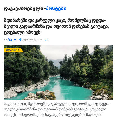
საათზეა ჩანიშნული.
დაკავშირებული -
პოსტები
სასამართლოს წინა სხდომაზე, სადაც ადვოკატებმა
დასკვნითი სიტყვა დაასრულეს, მზია ამაღლობელმა
მდინარეში დაკარგული კაცი, რომელმაც დედა-
შვილი გადაარჩინა და თვითონ დინებამ გაიტაცა,
თავად მოითხოვა თავისი დასკვნითი სიტყვის
ცოცხალი იპოვეს
გადადება, რაც მოსამართლემ დააკმაყოფილა.
BY
ᲛᲔᲒᲐ TV
ᲐᲒᲕᲘᲡᲢᲝ 9, 2026
0
შესაძლოა ხვალვე, ბათუმის საქალაქო სასამართლოს
ᲛᲗᲐᲕᲐᲠᲘ
მოსამართლე ნინო სახელაშვილმა, აღნიშნულ საქმეზე
გადაწყვეტილება გამოაცხადოს.
სასამართლოში ადვოკატებმა მზია ამაღლობლის
უკანონო პატიმრობაზე გაამახვილეს ყურადღება. მათი
განცხადებით, მედიამენეჯერის საქმე პოლიტიკურია და
ხელისუფლება ძალაუფლებას ბოროტად იყენებს.
თავის მხრივ, პროკურატურა მზია ამაღლობელის
წალენჯიხაში, მდინარეში დაკარგული კაცი, რომელმაც დედა-
ადვოკატებს საპროცესო შეთანხმებას სთავაზობს.
შვილი გადაარჩინა და თვითონ დინებამ გაიტაცა, ცოცხალი
იპოვეს - ინფორმაციას საგანგებო სიტუაციების მართვის