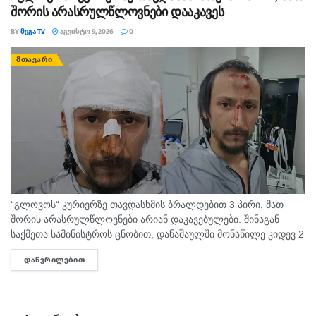
შორის არასრულწლოვნები დააკავეს
BY
ᲛᲔᲒᲐ TV
ᲐᲒᲕᲘᲡᲢᲝ 9, 2026
0
ᲛᲗᲐᲕᲐᲠᲘ
“გლოვოს“ კურიერზე თავდასხმის ბრალდებით 3 პირი, მათ
შორის არასრულწლოვნები არიან დაკავებულები. შინაგან
საქმეთა სამინისტროს ცნობით, დანაშაულში მონაწილე კიდევ 2
პირის დაკავების მიზნით შესაბამისი ღონისძიებები ტარდება.
ᲓᲐᲬᲕᲠᲘᲚᲔᲑᲘᲗ
DETAILS
შინაგან საქმეთა სამინისტროს თბილისის პოლიციის
დეპარტამენტის...