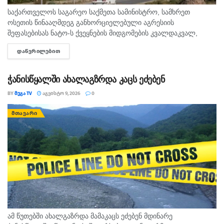
საქართველოს საგარეო საქმეთა სამინისტრო, სამხრეთ
ოსეთის წინააღმდეგ განხორციელებული აგრესიის
შეფასებისას ნატო-ს ქვეყნების მიდგომების კვალდაკვალ,
საკუთარი ხალხის და საერთაშორისო საზოგადოების
ᲓᲐᲬᲕᲠᲘᲚᲔᲑᲘᲗ
DETAILS
შეცდომაში შეყვანას აგრძელებს, - ამის შესახებ აღნიშნულია
განცხადებაში, რომელსაც ოკუპირებული ცხინვალის...
ჭანისწყალში ახალაგზრდა კაცს ეძებენ
BY
ᲛᲔᲒᲐ TV
ᲐᲒᲕᲘᲡᲢᲝ 9, 2026
0
ᲛᲗᲐᲕᲐᲠᲘ
ამ წუთებში ახალგაზრდა მამაკაცს ეძებენ მდინარე