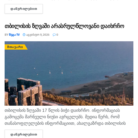
კაფანახჩის მკვიდრი იყო. თანასოფლელების ინფორმაციით,
ᲓᲐᲬᲕᲠᲘᲚᲔᲑᲘᲗ
DETAILS
ახალგაზრდა თბილისის ზღვაზე თანატოლებთან ერთად
საცურაოდ...
თბილისის ზღვაში არასრულწლოვანი დაიხრჩო
BY
ᲛᲔᲒᲐ TV
ᲐᲒᲕᲘᲡᲢᲝ 9, 2026
0
ᲛᲗᲐᲕᲐᲠᲘ
თბილისის ზღვაში 17 წლის ბიჭი დაიხრჩო. ინფორმაციას
გამოცემა მარნეული ნიუსი ავრცელებს. მედია წერს, რომ
თანასოფლელების ინფორმაციით, ახალგაზრდა თბილისის
ზღვაზე თანატოლებთან ერთად საცურაოდ იმყოფებოდა. შსს
ᲓᲐᲬᲕᲠᲘᲚᲔᲑᲘᲗ
DETAILS
ცნობით, გამოძიება 115-ე მუხლით დაიწყო.