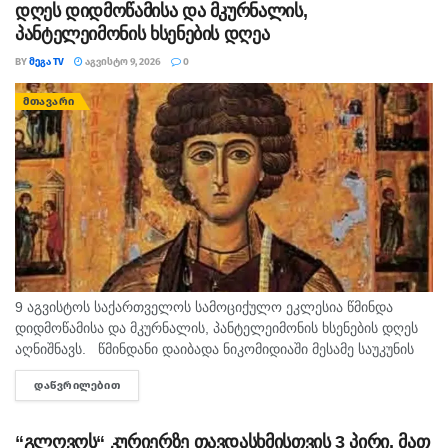
რომ...
დღეს დიდმოწამისა და მკურნალის,
პანტელეიმონის ხსენების დღეა
BY
ᲛᲔᲒᲐ TV
ᲐᲒᲕᲘᲡᲢᲝ 9, 2026
0
ᲛᲗᲐᲕᲐᲠᲘ
9 აგვისტოს საქართველოს სამოციქულო ეკლესია წმინდა
დიდმოწამისა და მკურნალის, პანტელეიმონის ხსენების დღეს
აღნიშნავს. წმინდანი დაიბადა ნიკომიდიაში მესამე საუკუნის
მეორე ნახევარში. არ არსებობს ტაძარი, რომელშიც არ იყოს
ᲓᲐᲬᲕᲠᲘᲚᲔᲑᲘᲗ
DETAILS
დაბრძანებული ნიკომიდიელი მკურნალის,...
“გლოვოს“ კურიერზე თავდასხმისთვის 3 პირი, მათ