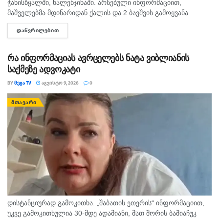
ჭანისწყალში, წალენჯიხაში. არსებული ინფორმაციით,
მაშველებმა მდინარიდან ქალის და 2 ბავშვის გამოყვანა
შეძლეს, ხოლო მოულოდნელად ადიდებულმა და სისწრაფით
ᲓᲐᲬᲕᲠᲘᲚᲔᲑᲘᲗ
DETAILS
მოვარდნილმა მდინარემ ახალგაზრდა მამაკაცი გაიტაცა.
ადგილზე იმყოფება...
რა ინფორმაციას ავრცელებს ნატა ვიბლიანის
საქმეზე ადვოკატი
BY
ᲛᲔᲒᲐ TV
ᲐᲒᲕᲘᲡᲢᲝ 9, 2026
0
ᲛᲗᲐᲕᲐᲠᲘ
დისტანციურად გამოკითხა. „შაბათის ეთერის“ ინფორმაციით,
უკვე გამოკითხულია 30-მდე ადამიანი, მათ შორის ბაშიაჩუკ