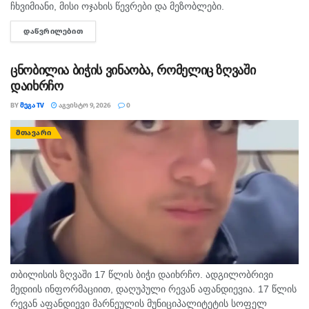
ჩხვიმიანი, მისი ოჯახის წევრები და მეზობლები.
გამომძიებლებმა დაათვალიერეს ის სახლებიც, სადაც,
ᲓᲐᲬᲕᲠᲘᲚᲔᲑᲘᲗ
DETAILS
სავარაუდოდ, დანაშაული ხდებოდა. ნატა ვიბლიანის მიერ
დასახელებული...
ცნობილია ბიჭის ვინაობა, რომელიც ზღვაში
დაიხრჩო
BY
ᲛᲔᲒᲐ TV
ᲐᲒᲕᲘᲡᲢᲝ 9, 2026
0
ᲛᲗᲐᲕᲐᲠᲘ
თბილისის ზღვაში 17 წლის ბიჭი დაიხრჩო. ადგილობრივი
მედიის ინფორმაციით, დაღუპული რევან აფანდიევია. 17 წლის
რევან აფანდიევი მარნეულის მუნიციპალიტეტის სოფელ