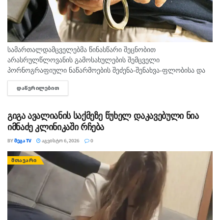
სამართალდამცველებმა წინასწარი შეცნობით
არასრულწლოვანის გამოსახულების შემცველი
პორნოგრაფიული ნაწარმოების შეძენა-შენახვა-ფლობისა და
გავრცელებისთვის არასრულწლოვანი დააკავეს. ამის შესახებ
ᲓᲐᲬᲕᲠᲘᲚᲔᲑᲘᲗ
DETAILS
ინფორმაციას შინაგან საქმეთა სამინისტრო ავრცელებს.
უწყების ცნობით, ბრალდებულმა სოციალური ქსელების
მომხმარებელთა ღია პროფილებიდან ჩამოტვირთა
გიგა ავალიანის საქმეზე წუხელ დაკავებული ნია
სხვადასხვა პირის,...
იმნაძე კლინიკაში რჩება
BY
ᲛᲔᲒᲐ TV
ᲐᲒᲕᲘᲡᲢᲝ 6, 2026
0
ᲛᲗᲐᲕᲐᲠᲘ