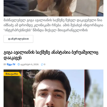
მასწავლებელ გიგა ავალიანის საქმეზე წუხელ დაკავებული ნია
იმნაძე ამ დრომდე კლინიკაში რჩება. ამის შესახებ ინფორმაცია
“ინტერპრესნიუსს” წმინდა მიქაელ მთავარანგელოზის
სახელობის საავადმყოფოში განუცხადეს. ექიმების ცნობით, ნია
ᲓᲐᲬᲕᲠᲘᲚᲔᲑᲘᲗ
DETAILS
იმნაძეს სამედიცინო დაწესებულებაში “საჭირო მკურნალობა...
გიგა ავალიანის საქმეზე ანასტასია ბერუაშვილიც
დააკავეს
BY
ᲛᲔᲒᲐ TV
ᲐᲒᲕᲘᲡᲢᲝ 6, 2026
0
ᲛᲗᲐᲕᲐᲠᲘ