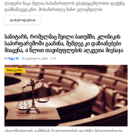
ლიდერი ნიკა მელია სასამართლოს უპატივცემლობის ფაქტზე
რუსთაველზე, ციხეში გამოკეტეს”, – განაცხადა
დამნაშავედ ცნო. მოსამართლე ნინო ელიეშვილის
უდუმაშვილმა.
გადაწყვეტილებით, ნიკა მელიას 1 წლით და 6 თვით
ᲓᲐᲬᲕᲠᲘᲚᲔᲑᲘᲗ
DETAILS
თავისუფლების აღკვეთა მიესაჯა, თუმცა აღნიშნულმა
ამ წუთებში თბილისის საქალაქო სასამართლოში ნიკა
სასჯელმა ნიკა მელიასთვის გამოტანილი წინა განაჩენი...
გვარამიას გამოკითხვის დაწყებას ელოდებიან.
სანიტარს, რომელმაც შვილი ბათუმში, კლინიკის
საპირფარეშოში გააჩინა, შემდეგ კი დაზიანებები
თეგები:
დაკავება
ზაალ უდუმაშვილი
ნიკა გვარამია
მიაყენა, 4 წლით თავისუფლების აღკვეთა მიესაჯა
რ2
რუსთავი 2
სასამართლო
BY
ᲛᲔᲒᲐ TV
ᲐᲒᲕᲘᲡᲢᲝ 6, 2026
0
ᲛᲗᲐᲕᲐᲠᲘ
ახალშობილის განზრახ მკვლელობის ფაქტზე ბრალდებული