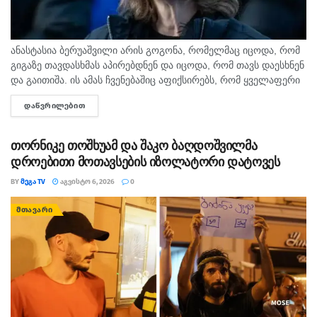
ანასტასია ბერუაშვილი არის გოგონა, რომელმაც იცოდა, რომ
გიგაზე თავდასხმას აპირებდნენ და იცოდა, რომ თავს დაესხნენ
და გაითიშა. ის ამას ჩვენებაშიც აფიქსირებს, რომ ყველაფერი
იცოდა, - ამის შესახებ მოკლული მასწავლებლის, გიგა
ᲓᲐᲬᲕᲠᲘᲚᲔᲑᲘᲗ
DETAILS
ავალიანის...
თორნიკე თოშხუამ და შაკო ბაღდოშვილმა
დროებითი მოთავსების იზოლატორი დატოვეს
BY
ᲛᲔᲒᲐ TV
ᲐᲒᲕᲘᲡᲢᲝ 6, 2026
0
ᲛᲗᲐᲕᲐᲠᲘ