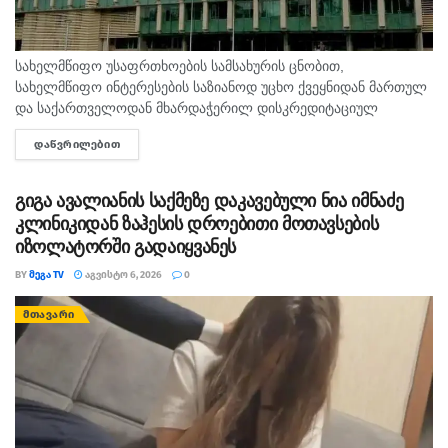
სახელმწიფო უსაფრთხოების სამსახურის ცნობით,
სახელმწიფო ინტერესების საზიანოდ უცხო ქვეყნიდან მართულ
და საქართველოდან მხარდაჭერილ დისკრედიტაციულ
საინფორმაციო კამპანიასთან დაკავშირებით საბოტაჟის
ᲓᲐᲬᲕᲠᲘᲚᲔᲑᲘᲗ
DETAILS
მუხლით გამოძიება დაიწყეს. უწყების ცნობით, სხვადასხვა
სოციალურ პლატფორმაზე უცხო ქვეყანაში რეგისტრირებული
და...
გიგა ავალიანის საქმეზე დაკავებული ნია იმნაძე
კლინიკიდან ზაჰესის დროებითი მოთავსების
იზოლატორში გადაიყვანეს
BY
ᲛᲔᲒᲐ TV
ᲐᲒᲕᲘᲡᲢᲝ 6, 2026
0
ᲛᲗᲐᲕᲐᲠᲘ