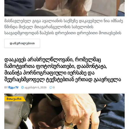
მასწავლებელ გიგა ავალიანის საქმეზე დაკავებული ნია იმნაძე
წმინდა მიქაელ მთავარანგელოზის სახელობის
საავადმყოფოდან ზაჰესის დროებითი დროებითი მოთავსების
იზოლატორში გადაიყვანეს. მედიკოსებს მისი ჯანმრთელობის
ᲓᲐᲬᲕᲠᲘᲚᲔᲑᲘᲗ
DETAILS
მდგომარეობასთან დაკავშირებულ დეტალებზე მედიასთან
კომენტარი არ გაუკეთებიათ. “ინტერპრესნიუსს” სამედიცინო
დაწესებულებაში...
დააკავეს არასრულწლოვანი, რომელმაც
ჩამოტვირთა ფოტოსურათები, დაამონტაჟა,
მიანიჭა პორნოგრაფიული იერსახე და
შეურაცხმყოფელ ტექსტებთან ერთად გაავრცელა
BY
ᲛᲔᲒᲐ TV
ᲐᲒᲕᲘᲡᲢᲝ 6, 2026
0
ᲛᲗᲐᲕᲐᲠᲘ