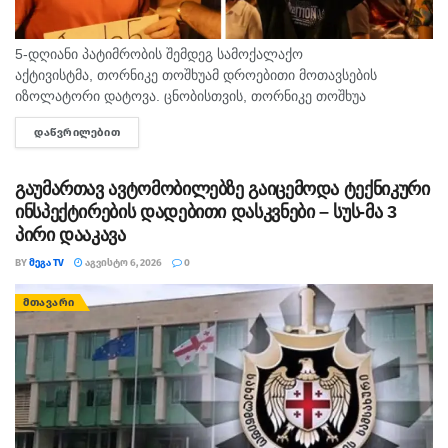
5-დღიანი პატიმრობის შემდეგ სამოქალაქო
აქტივისტმა, თორნიკე თოშხუამ დროებითი მოთავსების
იზოლატორი დატოვა. ცნობისთვის, თორნიკე თოშხუა
პოლიციამ 31 ივლისს, თბილისის საკრებულოსთან
ᲓᲐᲬᲕᲠᲘᲚᲔᲑᲘᲗ
DETAILS
დააკავა. მას ხელში ეკავა ბანერი "ბიძინა ყ - არაა/არის?".
შეგახსენებთ, რომ თოშხუა ბიძინას და სამი...
გაუმართავ ავტომობილებზე გაიცემოდა ტექნიკური
ინსპექტირების დადებითი დასკვნები – სუს-მა 3
პირი დააკავა
BY
ᲛᲔᲒᲐ TV
ᲐᲒᲕᲘᲡᲢᲝ 6, 2026
0
ᲛᲗᲐᲕᲐᲠᲘ