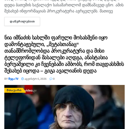
დედა ბათუმის საქალაქო სასამართლომ დამნაშავედ ცნო. ამის
შესახებ ინფორმაციას პროკურატურა ავრცელებს. მათივე
ინფორმაციით, საქმე ეხება, 22 თებერვალს, ბათუმის ერთ-
ᲓᲐᲬᲕᲠᲘᲚᲔᲑᲘᲗ
DETAILS
ერთი კლინიკაში მომხდარ ფაქტს, რა დროსაც კლინიკის ერთ-
ერთმა...
ნია იმნაძის სახლში ფარული მოსასმენი იყო
დამონტაჟებული, „მეტასთანაც“
თანამშრომლობდა პროკურატურა და მისი
ტელეფონიდან მასალები აღდგა, ანასტასია
ბერუაშვილი კი ჩვენებაში ამბობს, რომ თავდასხმის
შესახებ იცოდა – გიგა ავალიანის დედა
BY
ᲛᲔᲒᲐ TV
ᲐᲒᲕᲘᲡᲢᲝ 6, 2026
0
ᲛᲗᲐᲕᲐᲠᲘ