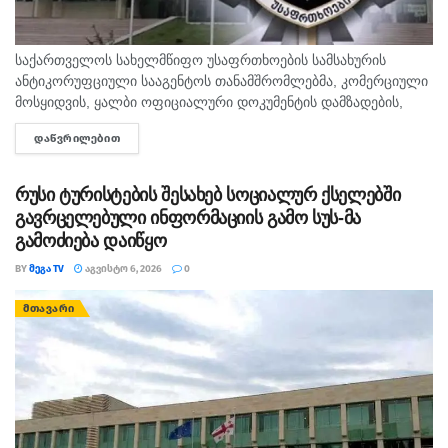
საქართველოს სახელმწიფო უსაფრთხოების სამსახურის
ანტიკორუფციული სააგენტოს თანამშრომლებმა, კომერციული
მოსყიდვის, ყალბი ოფიციალური დოკუმენტის დამზადების,
ჯგუფურად კომერციულ მოსყიდვასა და ყალბი ოფიციალური
ᲓᲐᲬᲕᲠᲘᲚᲔᲑᲘᲗ
DETAILS
დოკუმენტის დამზადებაში დახმარების ფაქტზე, საქართველოს
3 მოქალაქე დააკავეს. უწყების ცნობით, გამოძიებით...
რუსი ტურისტების შესახებ სოციალურ ქსელებში
გავრცელებული ინფორმაციის გამო სუს-მა
გამოძიება დაიწყო
BY
ᲛᲔᲒᲐ TV
ᲐᲒᲕᲘᲡᲢᲝ 6, 2026
0
ᲛᲗᲐᲕᲐᲠᲘ