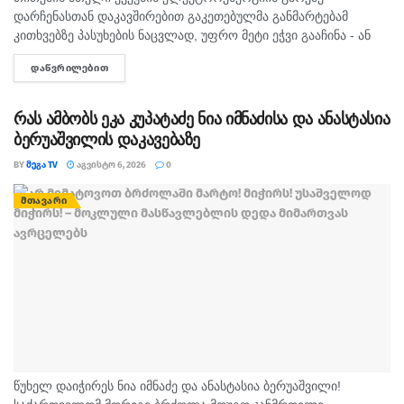
დარჩენასთან დაკავშირებით გაკეთებულმა განმარტებამ
კითხვებზე პასუხების ნაცვლად, უფრო მეტი ეჭვი გააჩინა - ან
ენერგოსისტემაზე პასუხისმგებელი ადამიანები არ არიან
ᲓᲐᲬᲕᲠᲘᲚᲔᲑᲘᲗ
DETAILS
საკმარისად პროფესიონალები ან ვიღაც შეგნებულად აზიანებს
ქვეყნისა და...
რას ამბობს ეკა კუპატაძე ნია იმნაძისა და ანასტასია
ბერუაშვილის დაკავებაზე
BY
ᲛᲔᲒᲐ TV
ᲐᲒᲕᲘᲡᲢᲝ 6, 2026
0
ᲛᲗᲐᲕᲐᲠᲘ
წუხელ დაიჭირეს ნია იმნაძე და ანასტასია ბერუაშვილი!