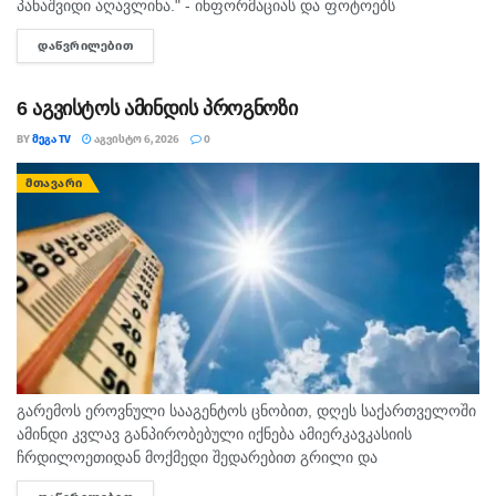
პანაშვიდი აღავლინა." - ინფორმაციას და ფოტოებს
საპატრიარქოს საზოგადოებასთან ურთიერთობის სამსახური
ᲓᲐᲬᲕᲠᲘᲚᲔᲑᲘᲗ
DETAILS
სოციალურ ქსელში ავრცელებს. "ამა წლის 5 აგვისტოს
ზუგდიდისა...
6 აგვისტოს ამინდის პროგნოზი
BY
ᲛᲔᲒᲐ TV
ᲐᲒᲕᲘᲡᲢᲝ 6, 2026
0
ᲛᲗᲐᲕᲐᲠᲘ
გარემოს ეროვნული სააგენტოს ცნობით, დღეს საქართველოში
ამინდი კვლავ განპირობებული იქნება ამიერკავკასიის
ჩრდილოეთიდან მოქმედი შედარებით გრილი და
სამხრეთიდან გავრცელებული ცხელი ჰაერის მასების