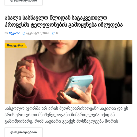
ᲓᲐᲬᲕᲠᲘᲚᲔᲑᲘᲗ
DETAILS
ურთიერთქმედებით. საქართველოში მოსალოდნელია:
დროგამოშვებით ღრუბლიანობის მომატება. საქართველოში
ზოგან ხანმოკლე...
ახალი სასწავლო წლიდან საგაკვეთილო
პროცესში ტელეფონების გამოყენება იზღუდება
BY
ᲛᲔᲒᲐ TV
ᲐᲒᲕᲘᲡᲢᲝ 5, 2026
0
ᲛᲗᲐᲕᲐᲠᲘ
სასკოლო ფორმა არ არის მეორეხარისხოვანი საკითხი და ეს
არის ერთ-ერთი მნიშვნელოვანი მიმართულება იქიდან
გამომდინარე, რომ საუბარი გვაქვს მოსწავლეებს შორის
თანასწორობაზე, უსაფრთხო გარემოს უზრუნველყოფასა და
ᲓᲐᲬᲕᲠᲘᲚᲔᲑᲘᲗ
DETAILS
სწავლის ხარისხის ამაღლების ხელშეწყობაზე, ეს მსოფლიო