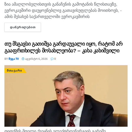
ზია ამაღლობელისთვის განაჩენის გამოტანის წლისთავზე,
ევროკავშირი დაუყოვნებლივ გათავისუფლებას მოითხოვს, -
ამის შესახებ საქართველოში ევროკავშირის
წარმომადგენლობა X-ზე წერს. „მზია ამაღლობელისთვის
ᲓᲐᲬᲕᲠᲘᲚᲔᲑᲘᲗ
DETAILS
განაჩენის გამოტანის წლისთავზე, ევროკავშირი გმობს მის
წინააღმდეგ გამოტანილ არაპროპორციულ და პოლიტიზებულ
განაჩენს და...
თუ მსგავსი გათიშვა გარდაუვალი იყო, რატომ არ
გააფრთხილეს მოსახლეობა? – კახა კახიშვილი
BY
ᲛᲔᲒᲐ TV
ᲐᲒᲕᲘᲡᲢᲝ 6, 2026
0
ᲛᲗᲐᲕᲐᲠᲘ
თითქმის მთელი ქვეყნის ელექტროენერგიის გარეშე