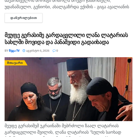
საქართველომ მორიგი ბრძოლა მოუგო ჯანმრთელი,
უდანაშაულო, გენიოსი, ახალგაზრდა ექიმის - გიგა ავალიანის
მკვლელებს! - ასე ეხმაურება სოციალურ ქსელში, მოკლული
ᲓᲐᲬᲕᲠᲘᲚᲔᲑᲘᲗ
DETAILS
მასწავლებლის, გიგა ავალიანის დედა,...
მეუფე გერასიმე გარდაცვლილი ლანა ლატარიას
სახლში მოვიდა და პანაშვიდი გადაიხადა
BY
ᲛᲔᲒᲐ TV
ᲐᲒᲕᲘᲡᲢᲝ 6, 2026
0
ᲛᲗᲐᲕᲐᲠᲘ
მეუფე გერასიმემ უკრაინაში მებრძოლი ზაალ ლატარიას
გარდაცვლილი შვილის, ლანა ლატარიას "სულის საოხად