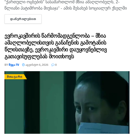
"ქართული ოცნების" სასამართლომ მზია ამაღლობელს, 2-
წლიანი პატიმრობა მიუსაჯა" - ამის შესახებ სოციალურ ქსელში
"მედიის ადვოკატირების კოალიცია" წერს და დაკავებულ
ᲓᲐᲬᲕᲠᲘᲚᲔᲑᲘᲗ
DETAILS
ჟურნალისტს სოლიდარობას უცხადებს. ორგანიზაცია...
ევროკავშირის წარმომადგენლობა – მზია
ამაღლობელისთვის განაჩენის გამოტანის
წლისთავზე, ევროკავშირი დაუყოვნებლივ
გათავისუფლებას მოითხოვს
BY
ᲛᲔᲒᲐ TV
ᲐᲒᲕᲘᲡᲢᲝ 6, 2026
0
ᲛᲗᲐᲕᲐᲠᲘ