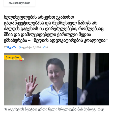
ᲓᲐᲬᲕᲠᲘᲚᲔᲑᲘᲗ
DETAILS
მდინარიდან ამოასვენა. დედის სამძებრო-სამაშველო
სამუშაოები ამ დრომდე მიმდინარეობს....
ხელისუფლების არცერთ უკანონო
გადაწყვეტილებასა და რეპრესიულ ნაბიჯს არ
ძალუძს გატეხოს ის ღირებულებები, რომლებსაც
მზია და დამოუკიდებელი ქართული მედია
ემსახურება – “მედიის ადვოკატირების კოალიცია”
BY
ᲛᲔᲒᲐ TV
ᲐᲒᲕᲘᲡᲢᲝ 6, 2026
0
ᲛᲗᲐᲕᲐᲠᲘ
"6 აგვისტოს ზუსტად ერთი წელი სრულდება მას შემდეგ, რაც