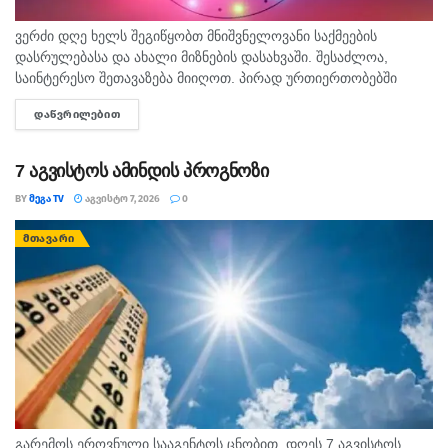
ვერძი დღე ხელს შეგიწყობთ მნიშვნელოვანი საქმეების
დასრულებასა და ახალი მიზნების დასახვაში. შესაძლოა,
საინტერესო შეთავაზება მიიღოთ. პირად ურთიერთობებში
გულწრფელი საუბარი ბევრ გაუგებრობას გააქრობს. კურო
ᲓᲐᲬᲕᲠᲘᲚᲔᲑᲘᲗ
DETAILS
ფინანსურ საკითხებში სიფრთხილე გამოიჩინეთ და ემოციური...
7 აგვისტოს ამინდის პროგნოზი
BY
ᲛᲔᲒᲐ TV
ᲐᲒᲕᲘᲡᲢᲝ 7, 2026
0
ᲛᲗᲐᲕᲐᲠᲘ
გარემოს ეროვნული სააგენტოს ცნობით, დღეს 7 აგვისტოს