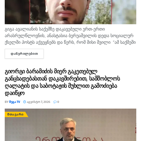
გიგა ავალიანის საქემზე დაკავებული ერთ-ერთი
არასრულწლოვნის, ანასტასია ბერუაშვილის დედა სოციალურ
ქსელში პოსტს აქვეყნებს და წერს, რომ მისი შვილი “ამ საქმეში
მართლაც რომ თავში კი არა შუაშიც არაა.“ მისი თქმით, ის
ᲓᲐᲬᲕᲠᲘᲚᲔᲑᲘᲗ
DETAILS
რომ...
გიორგი ბარამიძის მიერ გაკეთებულ
განცხადებასთან დაკავშირებით, სამშობლოს
ღალატის და საბოტაჟის მუხლით გამოძიება
დაიწყო
BY
ᲛᲔᲒᲐ TV
ᲐᲒᲕᲘᲡᲢᲝ 7, 2026
0
ᲛᲗᲐᲕᲐᲠᲘ