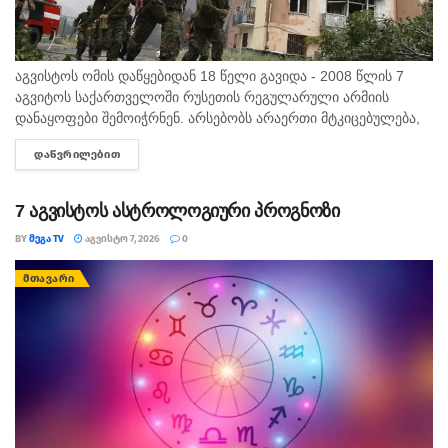
აგვისტოს ომის დაწყებიდან 18 წელი გავიდა - 2008 წლის 7
აგვიტოს საქართველოში რუსეთის რეგულარული არმიის
დანაყოფები შემოიჭრნენ. არსებობს არაერთი მტკიცებულება,
რომლითაც დადასტურდა, რომ რუსეთის ჯარმა საქართველოს
ᲓᲐᲬᲕᲠᲘᲚᲔᲑᲘᲗ
DETAILS
სახელმწიფო საზღვარი სწორედ 7...
7 აგვისტოს ასტროლოგიური პროგნოზი
BY
ᲛᲔᲒᲐ TV
ᲐᲒᲕᲘᲡᲢᲝ 7, 2026
0
ᲛᲗᲐᲕᲐᲠᲘ