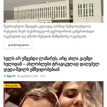
შეერთებული შტატები კვლავაც ღრმად შეშფოთებულია
რუსეთის მიერ საქართველოს ტერიტორიის განგრძობადი
ოკუპაციით და გმობს რუსეთის მიმდინარე ოკუპაციის
პირობებში მომხდარ მკვლელობებს, გატაცებებსა და სხვა
ᲓᲐᲬᲕᲠᲘᲚᲔᲑᲘᲗ
DETAILS
სახის ძალადობა, - ამ განცხადებით აშშ-ს საელჩო
საქართველოში 2008...
ხელს არ უშვებდი ლაზარეს, არც ახლა გაუშვი
ხელიდან – ახლობლები ტრაგიკულად დაღუპულ
დედა-შვილს ემშვიდობებიან
BY
ᲛᲔᲒᲐ TV
ᲐᲒᲕᲘᲡᲢᲝ 7, 2026
0
ᲛᲗᲐᲕᲐᲠᲘ