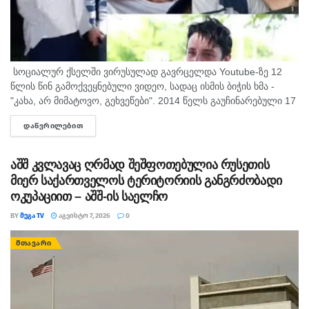
სოციალურ ქსელში ვირუსულად გავრცელდა Youtube-ზე 12
წლის წინ გამოქვეყნებული ვიდეო, სადაც ისმის ბიჭის ხმა -
"კახა, არ მიმატოვო, გეხვეწები". 2014 წელს გაუჩინარებული 17
წლის გურამ დადიანიძის დედა, სოფიო ბიბილაშვილი
ᲓᲐᲬᲕᲠᲘᲚᲔᲑᲘᲗ
DETAILS
აცხადებს,...
აშშ კვლავაც ღრმად შეშფოთებულია რუსეთის
მიერ საქართველოს ტერიტორიის განგრძობადი
ოკუპაციით – აშშ-ის საელჩო
BY
ᲛᲔᲒᲐ TV
ᲐᲒᲕᲘᲡᲢᲝ 7, 2026
0
ᲛᲗᲐᲕᲐᲠᲘ