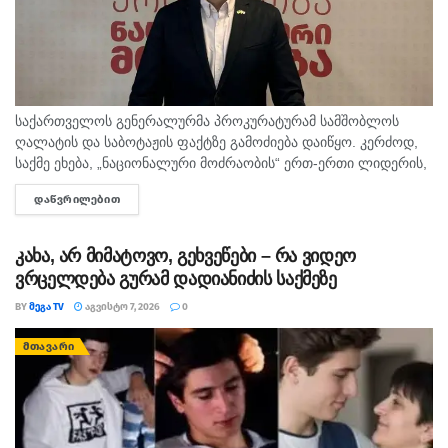
საქართველოს გენერალურმა პროკურატურამ სამშობლოს
ღალატის და საბოტაჟის ფაქტზე გამოძიება დაიწყო. კერძოდ,
საქმე ეხება, „ნაციონალური მოძრაობის“ ერთ-ერთი ლიდერის,
გიორგი ბარამიძის მიერ იაგო ხვიჩიასთვის მიცემულ
ᲓᲐᲬᲕᲠᲘᲚᲔᲑᲘᲗ
DETAILS
ინტერვიუს, სადაც ის აღნიშნავს, რომ რომ აფხაზეთში...
კახა, არ მიმატოვო, გეხვეწები – რა ვიდეო
ვრცელდება გურამ დადიანიძის საქმეზე
BY
ᲛᲔᲒᲐ TV
ᲐᲒᲕᲘᲡᲢᲝ 7, 2026
0
ᲛᲗᲐᲕᲐᲠᲘ