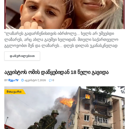
"ლაზარეს გადარჩენისთვის იბრძოლე... ხელს არ უშვებდი
ლაზარეს, არც ახლა გაუშვი ხელიდან. მთელი საქართველო
გგლოვობთ შენ და ლაზარეს... დღეს დილას უკანასკნელად
მომესალმე, თურმე. ისღა დაგვრჩა ნუგეშად, შენი თავი
ᲓᲐᲬᲕᲠᲘᲚᲔᲑᲘᲗ
DETAILS
გვაპოვნინო..." - 6...
აგვისტოს ომის დაწყებიდან 18 წელი გავიდა
BY
ᲛᲔᲒᲐ TV
ᲐᲒᲕᲘᲡᲢᲝ 7, 2026
0
ᲛᲗᲐᲕᲐᲠᲘ