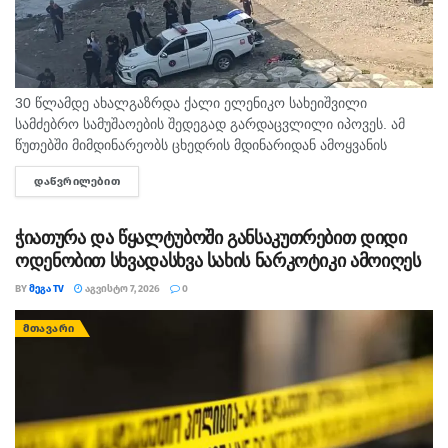
მწეველს, არამედ გარშემომყოფებსაც.
მსოფლიოს 50 ქვეყანა კრძლავს ელექტრონული
სიგარეტის გამოყენებას, ასევე გახურებადი
თამბაქოსგან თავისუფალია” , – განაცხადა ბახტურიძემ.
30 წლამდე ახალგაზრდა ქალი ელენიკო სახეიშვილი
სამძებრო სამუშაოების შედეგად გარდაცვლილი იპოვეს. ამ
თეგები:
ელექტრონული სიგარეტი
თამბაქო
წუთებში მიმდინარეობს ცხედრის მდინარიდან ამოყვანის
ოპერაცია. ინფორმაციას ,,თაიმერი" ავრცელებს.
ფილტვის დაავადება
ჯანმრთელობა
ᲓᲐᲬᲕᲠᲘᲚᲔᲑᲘᲗ
DETAILS
ჭიათურა და წყალტუბოში განსაკუთრებით დიდი
ოდენობით სხვადასხვა სახის ნარკოტიკი ამოიღეს
BY
ᲛᲔᲒᲐ TV
ᲐᲒᲕᲘᲡᲢᲝ 7, 2026
0
ᲛᲗᲐᲕᲐᲠᲘ