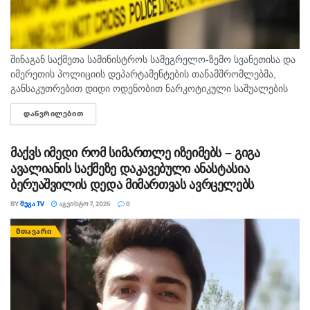
შინაგან საქმეთა სამინისტროს სამეგრელო-ზემო სვანეთისა და
იმერეთის პოლიციის დეპარტამენტების თანამშრომლებმა,
განსაკუთრებით დიდი ოდენობით ნარკოტიკული საშუალების
უკანონო შეძენა-შენახვისა და რეალიზაციის ხელშეწყობის,
ᲓᲐᲬᲕᲠᲘᲚᲔᲑᲘᲗ
DETAILS
ასევე ნარკოტიკული ნივთიერების შემცველი მცენარის
დათესვა-მოყვანის ბრალდებით, სხვადასხვა დროს, 3...
მაქვს იმედი რომ სიმართლე იზეიმებს – გიგა
ავალიანის საქმეზე დაკავებული ანასტასია
ბერუაშვილის დედა მიმართვას ავრცელებს
BY
ᲛᲔᲒᲐ TV
ᲐᲒᲕᲘᲡᲢᲝ 7, 2026
0
ᲛᲗᲐᲕᲐᲠᲘ