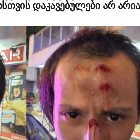
სთვის დაკავებულები არ არია