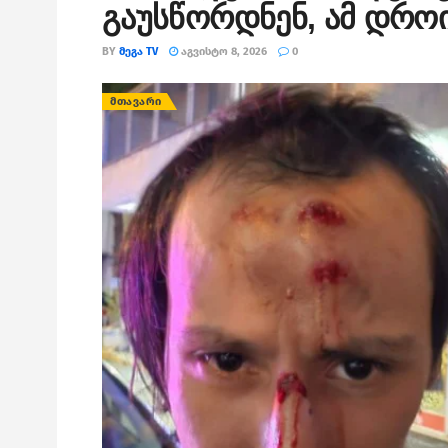
გაუსწორდნენ, ამ დროი
BY
ᲛᲔᲒᲐ TV
ᲐᲒᲕᲘᲡᲢᲝ 8, 2026
0
ᲛᲗᲐᲕᲐᲠᲘ