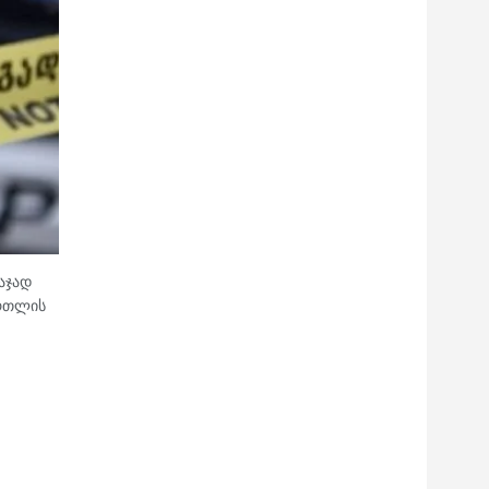
აჯად
ართლის