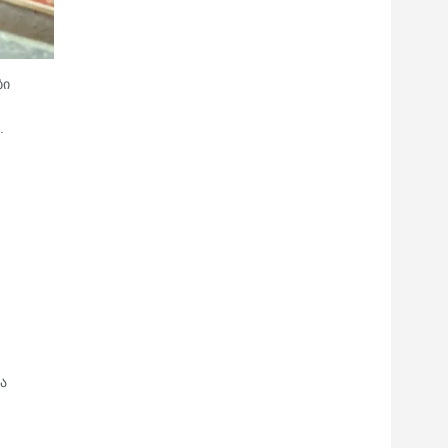
ბი
.
ა