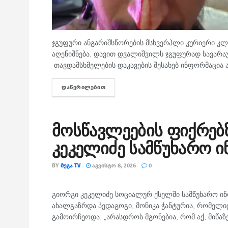
ჯგუფური ანგარიშსწორების მსხვერპლი კურიერი კლი
აღენიშნება. დავით დვალიშვილს ჯგუფურად სავარა
თავდამსხმელების დაკავების შესახებ ინფორმაცია 
ᲓᲐᲬᲕᲠᲘᲚᲔᲑᲘᲗ
DETAILS
მოსწავლეების ფიქრებ
კეკელიძე სამწუხარო 
BY
ᲛᲔᲒᲐ TV
ᲐᲒᲕᲘᲡᲢᲝ 8, 2026
0
ᲛᲗᲐᲕᲐᲠᲘ
გიორგი კეკელიძე სოციალურ ქსელში სამწუხარო ინ
ახალგაზრდა პედაგოგი, მონიკა ჭანტურია, რომელი
გამოირჩეოდა. „არასდროს მგონებია, რომ აქ, მიწაზე