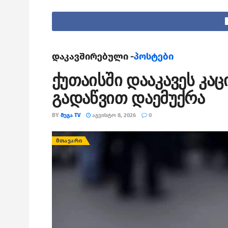
დაკავშირებული -
პოსტები
ქუთაისში დააკავეს კა
გადაწვით დაემუქრა
BY
ᲛᲔᲒᲐ TV
ᲐᲒᲕᲘᲡᲢᲝ 8, 2026
0
ᲛᲗᲐᲕᲐᲠᲘ