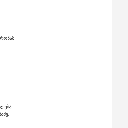
ვროპამ
ფლება
აძე.