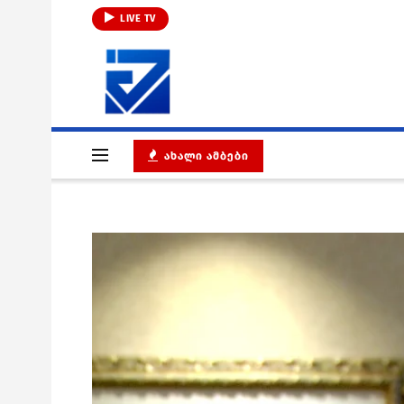
LIVE TV
ᲐᲮᲐᲚᲘ ᲐᲛᲑᲔᲑᲘ