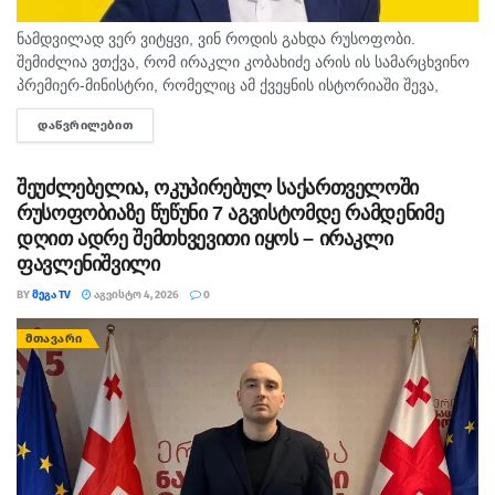
ქვეყანა, რომელიც წარსულში დავტოვეთ”, – განაცხადა
ნამდვილად ვერ ვიტყვი, ვინ როდის გახდა რუსოფობი.
გახარიამ.
შემიძლია ვთქვა, რომ ირაკლი კობახიძე არის ის სამარცხვინო
პრემიერ-მინისტრი, რომელიც ამ ქვეყნის ისტორიაში შევა,
შეგახსენებთ, რომ ე.წ. მატროსოვის ციხიდან ახლად
როგორც რუსეთის საგარეო დაზვერვის სპეცოპერაციის
გამოსულმა ყოფილმა პრემიერ-მინისტრმა ვანო
ᲓᲐᲬᲕᲠᲘᲚᲔᲑᲘᲗ
DETAILS
გამტარი პოლიტიკოსი, - ამის...
მერაბიშვილმა განაცხადა, რომ აქტიურ პოლიტიკაში
ჩართვას გეგმავს. მან საზოგადოებას პირობა მისცა,
შეუძლებელია, ოკუპირებულ საქართველოში
რუსოფობიაზე წუწუნი 7 აგვისტომდე რამდენიმე
რომ “საქართველოს დღევანდელი ხელისუფლება 1
დღით ადრე შემთხვევითი იყოს – ირაკლი
წელიწადში დასრულდება”, რაც მისი თქმით,
ფავლენიშვილი
“აუცილებელია, იმისთვის, რომ ქვეყანაში დაიწყოს
BY
ᲛᲔᲒᲐ TV
ᲐᲒᲕᲘᲡᲢᲝ 4, 2026
0
განვითარება, ხალხის კეთილდღეობა გაიზარდოს,
გაქრეს უიმედობა, ახალგაზრდობას მიეცეს
ᲛᲗᲐᲕᲐᲠᲘ
პერსპექტივა, ადამიანებს დასაქმება და ღირსეული
ხელფასი, მოხუცებს კი ღირსეული პენსია”. ამასთანავე,
მერაბიშვილის განცხადებით, ხელისუფლების
დამხობის მერე, “მატროსოვის” “კარი ფართოდ
გაიხსნება და ყველა პოლიტპატიმარი