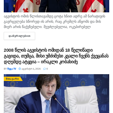
გათავისუფლდება”.
აგვისტოს ომის წლისთავამდე ცოტა ხნით ადრე ამ ნარატივის
გავრცელება სწორედ ის არის, რაც კრემლს აწყობს და მის
მიერ არის წაქეზებული. შეუძლებელია, ოკუპირებულ
საქართველოში რუსოფობიაზე წუწუნი 7 აგვისტომდე
ᲓᲐᲬᲕᲠᲘᲚᲔᲑᲘᲗ
DETAILS
რამდენიმე დღით ადრე...
2008 წლის აგვისტოს ომიდან 18 წელიწადი
გავიდა, თუმცა, მისი უმძიმესი კვალი ჩვენს ქვეყანას
დღემდე ატყვია – ირაკლი კობახიძე
BY
ᲛᲔᲒᲐ TV
ᲐᲒᲕᲘᲡᲢᲝ 4, 2026
0
ᲛᲗᲐᲕᲐᲠᲘ