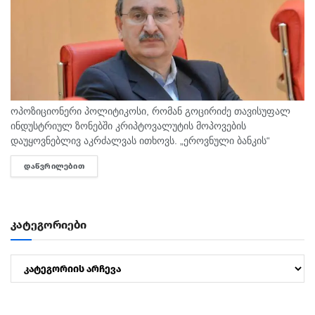
ოპოზიციონერი პოლიტიკოსი, რომან გოცირიძე თავისუფალ
ინდუსტრიულ ზონებში კრიპტოვალუტის მოპოვების
დაუყოვნებლივ აკრძალვას ითხოვს. „ეროვნული ბანკის“
ყოფილი პრეზიდენტის განცხადებით, „კრიპტოსაწარმოები“
ᲓᲐᲬᲕᲠᲘᲚᲔᲑᲘᲗ
DETAILS
ქვეყნის ენერგოსისტემას ანგრევენ, სარგებლობენ
დაუმსახურებელი საგადასახადო და ენერგეტიკული
შეღავათებით და რეალურად მმართველი გუნდის
ბიზნესკლანის...
კატეგორიები
კატეგორიები