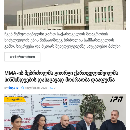
ჩვენ შეშფოთებულნი ვართ საქართველოს მთავრობის
სიძულვილის ენის წინააღმდეგ ბრძოლის სამმართველოს
გამო. სიცრუესა და მცდარ შეხედულებებზე საუკეთესო პასუხი
მეტი სიტყვის თავისუფლებაა და არა იძულებით დამყარებული
ᲓᲐᲬᲕᲠᲘᲚᲔᲑᲘᲗ
DETAILS
დუმილი, - ამის შესახებ საქართველოში აშშ-ის საელჩოში...
MMA-ის მებრძოლმა გიორგი ქართველიშვილმა
სიწმინდეების დასაცავად მოძრაობა დააფუძნა
BY
ᲛᲔᲒᲐ TV
ᲘᲕᲚᲘᲡᲘ 28, 2026
0
ᲛᲗᲐᲕᲐᲠᲘ