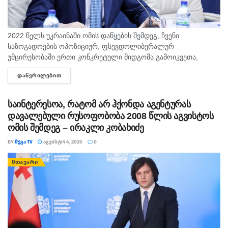
2022 წელს უკრაინაში ომის დაწყების შემდეგ, ჩვენი
საზოგადოების ოპოზიციურ, ფსევდოლიბერალურ
უმცირესობაში ერთი კონკრეტული მიდგომა გამოიკვეთა,
რომელიც განცალკევებულ განხილვას საჭიროებს, - წერს
ᲓᲐᲬᲕᲠᲘᲚᲔᲑᲘᲗ
DETAILS
„ქართული ოცნების“ თავმჯდომარე, საქართველოს პრემიერ-
მინისტრი, ირაკლი კობახიძე, სოციალურ ქსელში....
საინტერესოა, რატომ არ ჰქონდა აგენტურას
დავალებული რუსოფობობა 2008 წლის აგვისტოს
ომის შემდეგ – ირაკლი კობახიძე
BY
ᲛᲔᲒᲐ TV
ᲐᲒᲕᲘᲡᲢᲝ 4, 2026
0
ᲛᲗᲐᲕᲐᲠᲘ