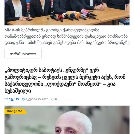
MMA-ის მებრძოლმა გიორგი ქართველიშვილმა
თანამოაზრეებთან ერთად სიწმინდეების დასაცავად მოძრაობა
დააფუძნა - ამის შესახებ განცხადება მან საგანგებო ბრიფინგზე
გააკეთა. მათი თქმით, მოძრაობას "მყისიერი რეაგირება ექნება
ᲓᲐᲬᲕᲠᲘᲚᲔᲑᲘᲗ
DETAILS
სიწმინდეების, წინაპრების, რელიგიისა და ისტორიის
შეურაცხყოფაზე"...
„პოლიტიკურ საბოტაჟს „ენგურზე“ ვერ
გამოვრიცხავ – რუსეთს ყველა ბერკეტი აქვს, რომ
საქართველოში „ლოქდაუნი“ მოაწყოს“ – გია
ხუხაშვილი
BY
ᲛᲔᲒᲐ TV
ᲘᲕᲚᲘᲡᲘ 25, 2026
0
ᲛᲗᲐᲕᲐᲠᲘ