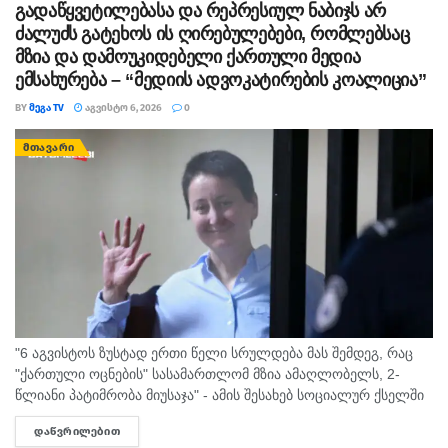
გადაწყვეტილებასა და რეპრესიულ ნაბიჯს არ
ძალუძს გატეხოს ის ღირებულებები, რომლებსაც
მზია და დამოუკიდებელი ქართული მედია
ემსახურება – “მედიის ადვოკატირების კოალიცია”
BY
ᲛᲔᲒᲐ TV
ᲐᲒᲕᲘᲡᲢᲝ 6, 2026
0
ᲛᲗᲐᲕᲐᲠᲘ
"6 აგვისტოს ზუსტად ერთი წელი სრულდება მას შემდეგ, რაც
"ქართული ოცნების" სასამართლომ მზია ამაღლობელს, 2-
წლიანი პატიმრობა მიუსაჯა" - ამის შესახებ სოციალურ ქსელში
"მედიის ადვოკატირების კოალიცია" წერს და დაკავებულ
ᲓᲐᲬᲕᲠᲘᲚᲔᲑᲘᲗ
DETAILS
ჟურნალისტს სოლიდარობას უცხადებს. ორგანიზაცია...