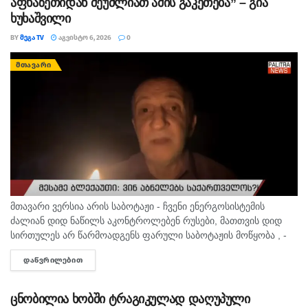
აფხაზეთიდან შეუძლიათ ამის გაკეთება” – გია
ხუხაშვილი
BY
ᲛᲔᲒᲐ TV
ᲐᲒᲕᲘᲡᲢᲝ 6, 2026
0
ᲛᲗᲐᲕᲐᲠᲘ
მთავარი ვერსია არის საბოტაჟი - ჩვენი ენერგოსისტემის
ძალიან დიდ ნაწილს აკონტროლებენ რუსები, მათთვის დიდ
სირთულეს არ წარმოადგენს ფარული საბოტაჟის მოწყობა , -
ამის შესახებ ანალიტიკოსმა გია ხუხაშვილმა „პალიტრანიუსის“
ᲓᲐᲬᲕᲠᲘᲚᲔᲑᲘᲗ
DETAILS
გადაცემაში „360...
ცნობილია ხობში ტრაგიკულად დაღუპული