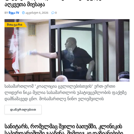
აღკვეთა მიესაჯა
BY
ᲛᲔᲒᲐ TV
ᲐᲒᲕᲘᲡᲢᲝ 6, 2026
0
ᲛᲗᲐᲕᲐᲠᲘ
სასამართლომ “კოალიცია ცვლილებისთვის“ ერთ-ერთი
ლიდერი ნიკა მელია სასამართლოს უპატივცემლობის ფაქტზე
დამნაშავედ ცნო. მოსამართლე ნინო ელიეშვილის
გადაწყვეტილებით, ნიკა მელიას 1 წლით და 6 თვით
ᲓᲐᲬᲕᲠᲘᲚᲔᲑᲘᲗ
DETAILS
თავისუფლების აღკვეთა მიესაჯა, თუმცა აღნიშნულმა
სასჯელმა ნიკა მელიასთვის გამოტანილი წინა განაჩენი...
სანიტარს, რომელმაც შვილი ბათუმში, კლინიკის
საპირფარეშოში გააჩინა, შემდეგ კი დაზიანებები