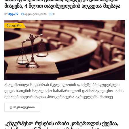
მიაყენა, 4 წლით თავისუფლების აღკვეთა მიესაჯა
BY
ᲛᲔᲒᲐ TV
ᲐᲒᲕᲘᲡᲢᲝ 6, 2026
0
ᲛᲗᲐᲕᲐᲠᲘ
ახალშობილის განზრახ მკვლელობის ფაქტზე ბრალდებული
დედა ბათუმის საქალაქო სასამართლომ დამნაშავედ ცნო. ამის
შესახებ ინფორმაციას პროკურატურა ავრცელებს. მათივე
ინფორმაციით, საქმე ეხება, 22 თებერვალს, ბათუმის ერთ-
ᲓᲐᲬᲕᲠᲘᲚᲔᲑᲘᲗ
DETAILS
ერთი კლინიკაში მომხდარ ფაქტს, რა დროსაც კლინიკის ერთ-
ერთმა...
„ენგურჰესი“ რუსების ირიბი კონტროლის ქვეშაა,