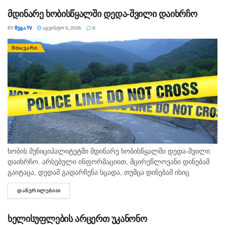
მდინარე ხობისწყალში დედა-შვილი დაიხრჩო
BY
ᲛᲔᲒᲐ TV
ᲐᲒᲕᲘᲡᲢᲝ 6, 2026
0
ᲛᲗᲐᲕᲐᲠᲘ
ხობის მუნიციპალიტეტში მდინარე ხობისწყალში დედა-შვილი
დაიხრჩო. არსებული ინფორმაციით, მცირეწლოვანი დინებამ
გაიტაცა, დედამ გადარჩენა სცადა, თუმცა დინებამ ისიც
გაიტაცა. ბავშვის ცხედარი ადგილობრივმა იპოვა და
ᲓᲐᲬᲕᲠᲘᲚᲔᲑᲘᲗ
DETAILS
მდინარიდან ამოასვენა. დედის სამძებრო-სამაშველო
სამუშაოები ამ დრომდე მიმდინარეობს....
ხელისუფლების არცერთ უკანონო