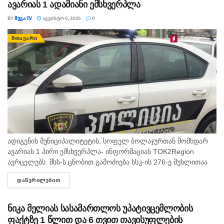
ავარიას 1 ადამიანი ემსხვერპლა
BY
ᲛᲔᲒᲐ TV
ᲐᲒᲕᲘᲡᲢᲝ 6, 2026
0
ᲛᲗᲐᲕᲐᲠᲘ
ადიგენის მუნიციპალიტეტის, სოფელ ბოლაჯურთან მომხდარ
ავარიას 1 პირი ემსხვერპლა- ინფორმაციას TOK2Region
ავრცელებს. შსს-ს ცნობით გამოძიება სსკ-ის 276-ე მუხლითაა
დაწყებული, რაც ტრანსპორტის მოძრაობის უსაფრთხოების ან
ᲓᲐᲬᲕᲠᲘᲚᲔᲑᲘᲗ
DETAILS
ექსპლუატაციის წესის დარღვევას გულისხმობს.
ნიკა მელიას სასამართლოს უპატივცემლობის
ფაქტზე 1 წლით და 6 თვით თავისუფლების