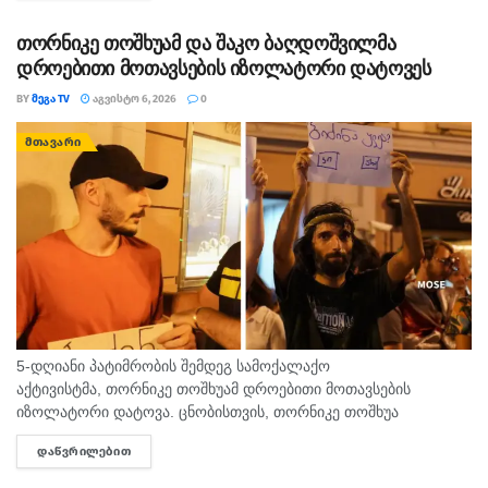
თორნიკე თოშხუამ და შაკო ბაღდოშვილმა
დროებითი მოთავსების იზოლატორი დატოვეს
BY
ᲛᲔᲒᲐ TV
ᲐᲒᲕᲘᲡᲢᲝ 6, 2026
0
ᲛᲗᲐᲕᲐᲠᲘ
5-დღიანი პატიმრობის შემდეგ სამოქალაქო
აქტივისტმა, თორნიკე თოშხუამ დროებითი მოთავსების
იზოლატორი დატოვა. ცნობისთვის, თორნიკე თოშხუა
პოლიციამ 31 ივლისს, თბილისის საკრებულოსთან
ᲓᲐᲬᲕᲠᲘᲚᲔᲑᲘᲗ
DETAILS
დააკავა. მას ხელში ეკავა ბანერი "ბიძინა ყ - არაა/არის?".
შეგახსენებთ, რომ თოშხუა ბიძინას და სამი...