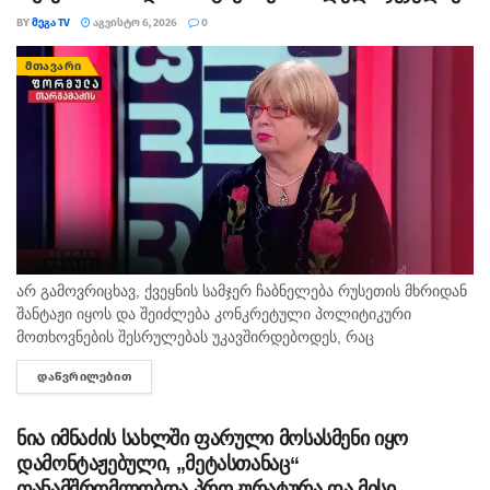
BY
ᲛᲔᲒᲐ TV
ᲐᲒᲕᲘᲡᲢᲝ 6, 2026
0
ᲛᲗᲐᲕᲐᲠᲘ
არ გამოვრიცხავ, ქვეყნის სამჯერ ჩაბნელება რუსეთის მხრიდან
შანტაჟი იყოს და შეიძლება კონკრეტული პოლიტიკური
მოთხოვნების შესრულებას უკავშირდებოდეს, რაც
ხელისუფლებისთვის ძნელად ასახსნელია საზოგადოებისთვის.
ᲓᲐᲬᲕᲠᲘᲚᲔᲑᲘᲗ
DETAILS
ვფიქრობ, ეს მოთხოვნები უფრო ოკუპირებულ რეგიონებს უნდა
ეხებოდეს, -...
ნია იმნაძის სახლში ფარული მოსასმენი იყო
დამონტაჟებული, „მეტასთანაც“
თანამშრომლობდა პროკურატურა და მისი