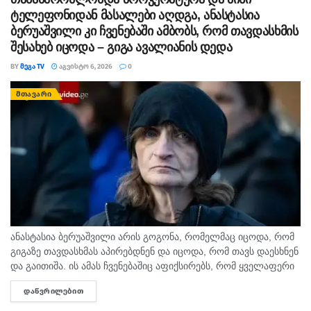
ტელეფონიდან მასალები აღდგა, ანასტასია
ბერუაშვილი კი ჩვენებაში ამბობს, რომ თავდასხმის
შესახებ იცოდა – გიგა ავალიანის დედა
BY
ᲛᲔᲒᲐ TV
ᲐᲒᲕᲘᲡᲢᲝ 6, 2026
0
ᲛᲗᲐᲕᲐᲠᲘ
ანასტასია ბერუაშვილი არის გოგონა, რომელმაც იცოდა, რომ
გიგაზე თავდასხმას აპირებდნენ და იცოდა, რომ თავს დაესხნენ
და გაითიშა. ის ამას ჩვენებაშიც აფიქსირებს, რომ ყველაფერი
იცოდა, - ამის შესახებ მოკლული მასწავლებლის, გიგა
ᲓᲐᲬᲕᲠᲘᲚᲔᲑᲘᲗ
DETAILS
ავალიანის...