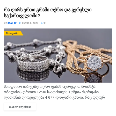
ექვემდებარება.
რა ღირს ერთი გრამი ოქრო ­და ვ­ერცხლი
საქართველოში?
BY
ᲛᲔᲒᲐ TV
ᲛᲐᲘᲡᲘ 6, 2026
0
გისურვებთ, რომ იყოთ მუდამ ლამაზები და
ᲛᲗᲐᲕᲐᲠᲘ
ჯანმრთელები.
თეგები:
დიეტა
სიმსუქნე
სხეული
ფორმები
მსოფლიო ბირჟებზე ოქრო ფასმა მცირედით მოიმატა.
თბილისის დროით 12:30 საათისთვის 1 უნცია ძვირფასი
ლითონის ღირებულება 4 677 დოლარი გახდა, რაც დღიურ
ჭრილში ძვირფასი ლითონის ფასზე 2.65%-იან მატებას
ᲓᲐᲬᲕᲠᲘᲚᲔᲑᲘᲗ
DETAILS
წარმოადგენს. რაც შეეხება...