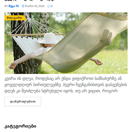
BY
ᲛᲔᲒᲐ TV
ᲛᲐᲘᲡᲘ 25, 2025
0
ᲛᲗᲐᲕᲐᲠᲘ
კვირა ის დღეა, როდესაც არ უნდა ვიფიქროთ სამსახურზე ან
ყოველდღიურ სირთულეებზე. ბევრი ჩვენგანისთვის დასვენების
დღეხ კი შეიძლება სტრესული იყოს, თუ არ ვიცით, როგორ
მოვიქცეთ სწორად. გთავაზობთ 10 რჩევას, რომელიც სტრესის
ᲓᲐᲬᲕᲠᲘᲚᲔᲑᲘᲗ
DETAILS
მართვასა...
კატეგორიები