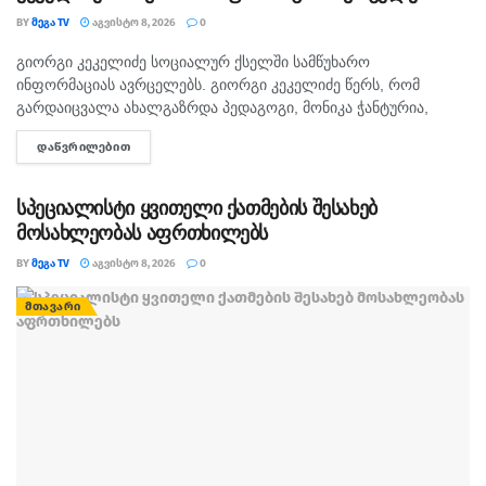
BY
ᲛᲔᲒᲐ TV
ᲐᲒᲕᲘᲡᲢᲝ 8, 2026
0
გიორგი კეკელიძე სოციალურ ქსელში სამწუხარო
ᲛᲗᲐᲕᲐᲠᲘ
ინფორმაციას ავრცელებს. გიორგი კეკელიძე წერს, რომ
გარდაიცვალა ახალგაზრდა პედაგოგი, მონიკა ჭანტურია,
რომელიც თავისი მოსწავლეების მიმართ განსაკუთრებული
ᲓᲐᲬᲕᲠᲘᲚᲔᲑᲘᲗ
DETAILS
სიყვარულით გამოირჩეოდა. „არასდროს მგონებია, რომ აქ,
მიწაზე ყოფნას რამე...
სპეციალისტი ყვითელი ქათმების შესახებ
მოსახლეობას აფრთხილებს
BY
ᲛᲔᲒᲐ TV
ᲐᲒᲕᲘᲡᲢᲝ 8, 2026
0
ᲛᲗᲐᲕᲐᲠᲘ