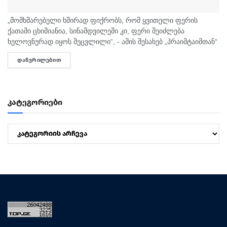
„მომხმარებელი ხშირად ფიქრობს, რომ ყვითელი ფერის
ქათამი ცხიმიანია, სინამდვილეში კი, ფერი შეიძლება
ხელოვნურად იყოს შეცვლილი“, - ამის შესახებ „პრაიმტაიმთან“
სურსათის უვნებლობის სპეციალისტი, ირაკლი არაბული
ᲓᲐᲬᲕᲠᲘᲚᲔᲑᲘᲗ
DETAILS
საუბრობს. „ბაზარი ითხოვს, რომ ქათამი იყოს...
კატეგორიები
კატეგორიები