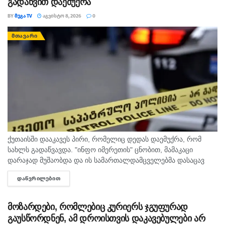
გადაწვით დაემუქრა
BY
ᲛᲔᲒᲐ TV
ᲐᲒᲕᲘᲡᲢᲝ 8, 2026
0
ᲛᲗᲐᲕᲐᲠᲘ
ქუთაისში დააკავეს პირი, რომელიც დედას დაემუქრა, რომ
სახლს გადაწვავდა. "ინფო იმერეთის" ცნობით, მამაკაცი
დარაჯად მუშაობდა და ის სამართალდამცველებმა დასაცავ
ობიექტზე აიყვანეს. შსს-ს ინფორმაციით, დაკავებულს
ᲓᲐᲬᲕᲠᲘᲚᲔᲑᲘᲗ
DETAILS
სისხლის სამართლის კოდექსის 11 პრიმა...
მოზარდები, რომლებიც კურიერს ჯგუფურად
გაუსწორდნენ, ამ დროისთვის დაკავებულები არ