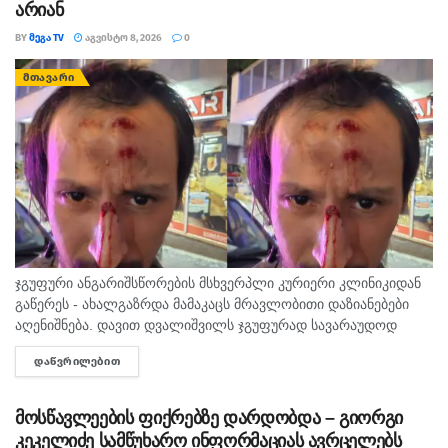
არიან
BY
ᲛᲔᲒᲐ TV
ᲐᲒᲕᲘᲡᲢᲝ 8, 2026
0
ᲛᲗᲐᲕᲐᲠᲘ
ჯგუფური ანგარიშსწორების მსხვერპლი კურიერი კლინიკიდან
გაწერეს - ახალგაზრდა მამაკაცს მრავლობითი დაზიანებები
აღენიშნება. დავით დვალიშვილს ჯგუფურად სავარაუდოდ
ხუთამდე მოზარდი გუშინ გაუსწორდა. ჯერ-ჯერობით
ᲓᲐᲬᲕᲠᲘᲚᲔᲑᲘᲗ
DETAILS
თავდამსხმელების დაკავების შესახებ ინფორმაცია არ
გავრცელებულა. "პირველებმა" გაარკვია, რომ
სამეთვალყურეო...
მოსწავლეების ფიქრებზე დარდობდა – გიორგი
კეკელიძე სამწუხარო ინფორმაციას ავრცელებს