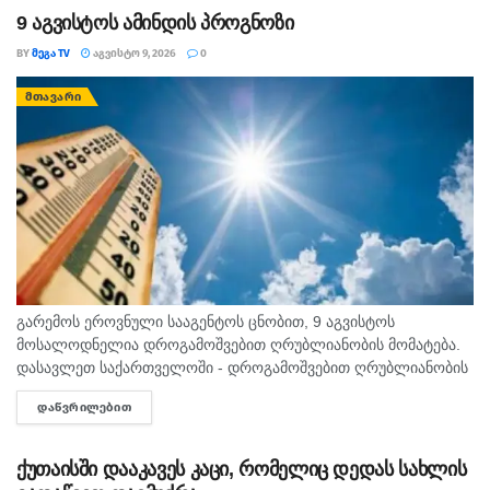
9 აგვისტოს ამინდის პროგნოზი
BY
ᲛᲔᲒᲐ TV
ᲐᲒᲕᲘᲡᲢᲝ 9, 2026
0
ᲛᲗᲐᲕᲐᲠᲘ
გარემოს ეროვნული სააგენტოს ცნობით, 9 აგვისტოს
მოსალოდნელია დროგამოშვებით ღრუბლიანობის მომატება.
დასავლეთ საქართველოში - დროგამოშვებით ღრუბლიანობის
მომატება. უმეტეს რაიონში ხანმოკლე წვიმა და ელჭექი, ზოგან
ᲓᲐᲬᲕᲠᲘᲚᲔᲑᲘᲗ
DETAILS
ძლიერი. დასავლეთის ქარი 10-15 მ/წმ, ელჭექის დროს
შესაძლებელია ქარის...
ქუთაისში დააკავეს კაცი, რომელიც დედას სახლის