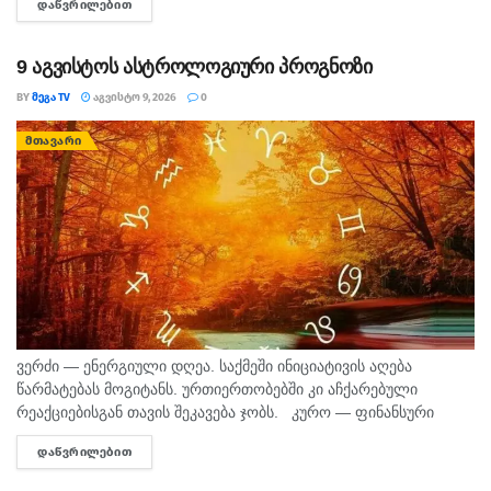
ᲓᲐᲬᲕᲠᲘᲚᲔᲑᲘᲗ
DETAILS
შინაგან საქმეთა სამინისტროს თბილისის პოლიციის
დეპარტამენტის...
9 აგვისტოს ასტროლოგიური პროგნოზი
BY
ᲛᲔᲒᲐ TV
ᲐᲒᲕᲘᲡᲢᲝ 9, 2026
0
ᲛᲗᲐᲕᲐᲠᲘ
ვერძი — ენერგიული დღეა. საქმეში ინიციატივის აღება
წარმატებას მოგიტანს. ურთიერთობებში კი აჩქარებული
რეაქციებისგან თავის შეკავება ჯობს. კურო — ფინანსური
საკითხების მოსაგვარებლად კარგი დღეა. შეიძლება
ᲓᲐᲬᲕᲠᲘᲚᲔᲑᲘᲗ
DETAILS
საინტერესო შესაძლებლობა გამოჩნდეს. პირად ცხოვრებაში...