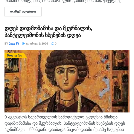
თანამშრომლებმა, მოსამართლის განჩინების საფუძველზე,
ყაჩაღობის ბრალდებით, წარსულში სხვადასხვა
ᲓᲐᲬᲕᲠᲘᲚᲔᲑᲘᲗ
DETAILS
დანაშაულისთვის ნასამართლევი პირი დააკავეს. ინფორმაციას
შსს ავრცელებს. უწყების ცნობით, გამოძიებით დადგინდა,
რომ...
დღეს დიდმოწამისა და მკურნალის,
პანტელეიმონის ხსენების დღეა
BY
ᲛᲔᲒᲐ TV
ᲐᲒᲕᲘᲡᲢᲝ 9, 2026
0
ᲛᲗᲐᲕᲐᲠᲘ
9 აგვისტოს საქართველოს სამოციქულო ეკლესია წმინდა
დიდმოწამისა და მკურნალის, პანტელეიმონის ხსენების დღეს
აღნიშნავს. წმინდანი დაიბადა ნიკომიდიაში მესამე საუკუნის