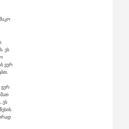
შაკო
ა
. ეს
იო
ს ვერ
ებთ.
 ვერ
 მათ
 ეს
წესის
აირად