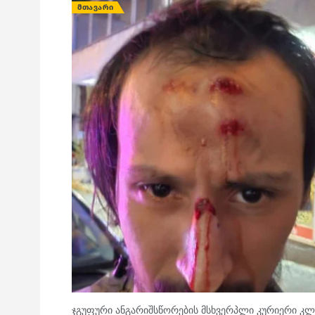
ᲛᲗᲐᲕᲐᲠᲘ
ჯგუფური ანგარიშსწორების მსხვერპლი კურიერი კლი