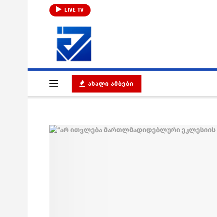
LIVE TV
ᲐᲮᲐᲚᲘ ᲐᲛᲑᲔᲑᲘ