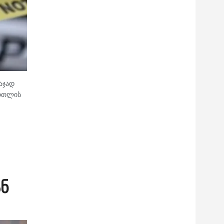
აჯად
ართლის
ნ