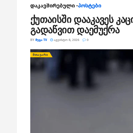
დაკავშირებული -
პოსტები
ქუთაისში დააკავეს კა
გადაწვით დაემუქრა
BY
ᲛᲔᲒᲐ TV
ᲐᲒᲕᲘᲡᲢᲝ 8, 2026
0
ᲛᲗᲐᲕᲐᲠᲘ