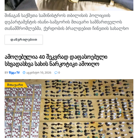
შინაგან საქმეთა სამინისტროს თბილისის პოლიციის
დეპარტამენტის ისანი-სამგორის მთავარი სამმართველოს
თანამშრომლებმა, ქურდობის ბრალდებით ჩინეთის სახალხო
რესპუბლიკის 2 მოქალაქე დააკავეს. უწყების ცნობით,
ᲓᲐᲬᲕᲠᲘᲚᲔᲑᲘᲗ
DETAILS
გამოძიებით დადგინდა, რომ ბრალდებულები ერთ-ერთი
ავიარეისით მგზავრობისას, თვითმფრინავის ბორტზე მყოფი...
ამოღებულია 40 შეკვრად დაფასოებული
სხვადასხვა სახის ნარკოტიკი ამოიღო
BY
ᲛᲔᲒᲐ TV
ᲐᲒᲕᲘᲡᲢᲝ 10, 2026
0
ᲛᲗᲐᲕᲐᲠᲘ