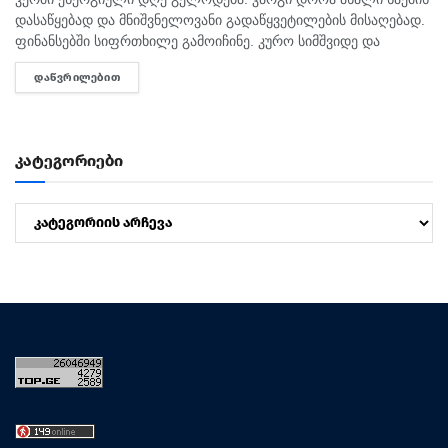
დასაწყებად და მნიშვნელოვანი გადაწყვეტილების მისაღებად.
ფინანსებში სიფრთხილე გამოიჩინე. კურო სიმშვიდე და
მოთმინება დღეს შენს სასარგებლოდ იმუშავებს.
ᲓᲐᲬᲕᲠᲘᲚᲔᲑᲘᲗ
DETAILS
ურთიერთობებში გულწრფელი საუბარი ბევრ გაუგებრობას
მოაგვარებს....
კატეგორიები
კატეგორიები