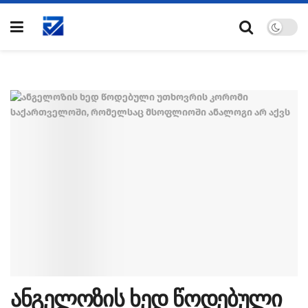
ანგელოზის ხედ წოდებული