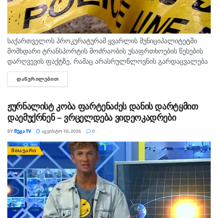
საქართველოს პროკურატურამ ყვარლის მუნიციპალიტეტში
მომხდარი ტრანსპორტის მოძრაობის უსაფრთხოების წესების
დარღვევის ფაქტზე, რამაც არასრულწლოვნის გარდაცვალება
გამოიწვია, ორ პირს ბრალდება წარუდგინა. ამის შესახებ
ᲓᲐᲬᲕᲠᲘᲚᲔᲑᲘᲗ
DETAILS
ინფორმაციას პროკურატურა ავრცელებს. საგამოძიებო უწყების
თანახმად, შინაგან საქმეთა სამინისტროს...
ჟურნალისტ კობა ფარტენაძეს დანის დარტყმით
დაემუქრნენ – ვრცელდება ვიდეოკადრები
BY
ᲛᲔᲒᲐ TV
ᲐᲒᲕᲘᲡᲢᲝ 10, 2026
0
ᲛᲗᲐᲕᲐᲠᲘ