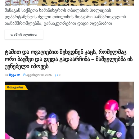
შინაგან საქმეთა სამინისტროს თბილისის პოლიციის
დეპარტამენტის ძველი თბილისის მთავარი სამმართველოს
თანამშრომლებმა, განსაკუთრებით დიდი ოდენობით
ნარკოტიკული საშუალების უკანონო შეძენა-შენახვისა და
ᲓᲐᲬᲕᲠᲘᲚᲔᲑᲘᲗ
DETAILS
რეალიზაციის ხელშეწყობის ბრალდებით, სხვადასხვა დროს
ორი პირი დააკავეს, მათ შორის ერთი...
ტაშით და ოვაციებით შეხვდნენ კაცს, რომელმაც
ორი ბავშვი და დედა გადაარჩინა – მაშველებმა ის
უვნებელი იპოვეს
BY
ᲛᲔᲒᲐ TV
ᲐᲒᲕᲘᲡᲢᲝ 10, 2026
0
ᲛᲗᲐᲕᲐᲠᲘ