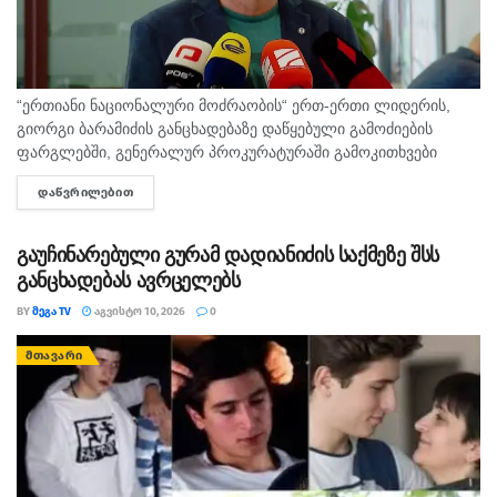
“ერთიანი ნაციონალური მოძრაობის“ ერთ-ერთი ლიდერის,
გიორგი ბარამიძის განცხადებაზე დაწყებული გამოძიების
ფარგლებში, გენერალურ პროკურატურაში გამოკითხვები
გრძელდება. ამჟამად პროკურატურაში გამოკითხვაზე
ᲓᲐᲬᲕᲠᲘᲚᲔᲑᲘᲗ
DETAILS
ვეტერანების საქმეთა სახელმწიფო სამსახურის
წარმომადგენელი, კობა ლიკლიკაძე იმყოფება, რომელიც
აფხაზეთის ომის დროს, შეიარაღებული...
გაუჩინარებული გურამ დადიანიძის საქმეზე შსს
განცხადებას ავრცელებს
BY
ᲛᲔᲒᲐ TV
ᲐᲒᲕᲘᲡᲢᲝ 10, 2026
0
ᲛᲗᲐᲕᲐᲠᲘ