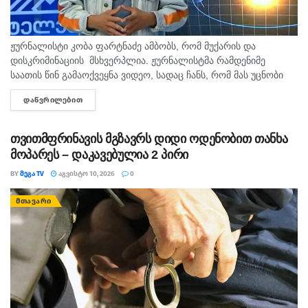
ჟურნალისტი კობა ფარტნაძე ამბობს, რომ მუქარის და
დისკრიმინაციის მსხვერპლია. ჟურნალისტმა რამდენიმე
საათის წინ გამაოქვეყნა ვიდეო, სადაც ჩანს, რომ მას უცნობი
პირი შეურაცხყოფას აყენებს და გვერდზე გაყოლას აიძულებს.
ᲓᲐᲬᲕᲠᲘᲚᲔᲑᲘᲗ
DETAILS
ისმის დანის დარტყმის მუქარაც....
თვითმფრინავის მგზავრს დიდი ოდენობით თანხა
მოპარეს – დაკავებულია 2 პირი
BY
ᲛᲔᲒᲐ TV
ᲐᲒᲕᲘᲡᲢᲝ 10, 2026
0
ᲛᲗᲐᲕᲐᲠᲘ