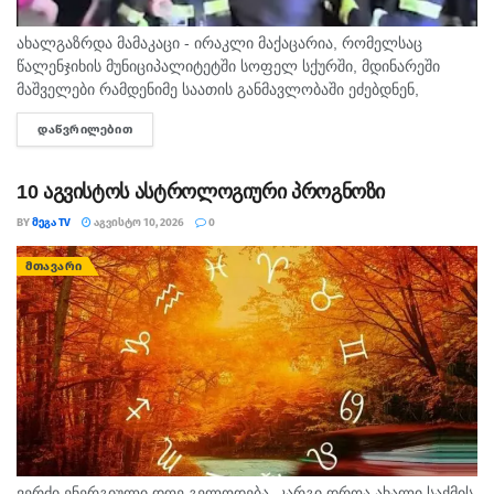
ახალგაზრდა მამაკაცი - ირაკლი მაქაცარია, რომელსაც
წალენჯიხის მუნიციპალიტეტში სოფელ სქურში, მდინარეში
მაშველები რამდენიმე საათის განმავლობაში ეძებდნენ,
ცოცხალი იპოვეს. არსებული ინფორმაციით, მამაკაცი
ᲓᲐᲬᲕᲠᲘᲚᲔᲑᲘᲗ
DETAILS
მდინარეში დედისა და ორი ბავშვის გადასარჩენად შევიდა.
ადგილობრივების ცნობით,...
10 აგვისტოს ასტროლოგიური პროგნოზი
BY
ᲛᲔᲒᲐ TV
ᲐᲒᲕᲘᲡᲢᲝ 10, 2026
0
ᲛᲗᲐᲕᲐᲠᲘ
ვერძი ენერგიული დღე გელოდება. კარგი დროა ახალი საქმის