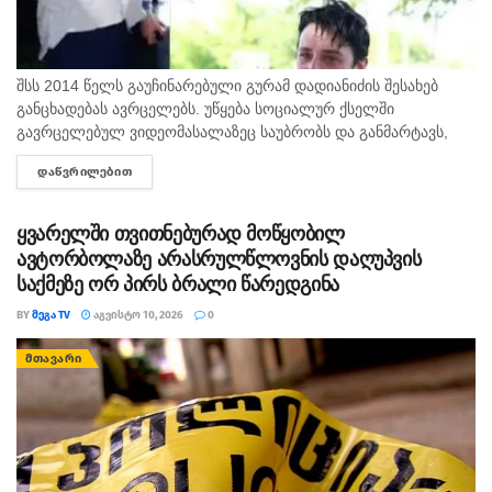
შსს 2014 წელს გაუჩინარებული გურამ დადიანიძის შესახებ
განცხადებას ავრცელებს. უწყება სოციალურ ქსელში
გავრცელებულ ვიდეომასალაზეც საუბრობს და განმარტავს,
რომ უკვე გამოიკითხა პირი, რომელმაც ვიდეო გადაიღო და
ᲓᲐᲬᲕᲠᲘᲚᲔᲑᲘᲗ
DETAILS
ატვირთა. შსს-ს თანახმად, გამოკითხვის შედეგად...
ყვარელში თვითნებურად მოწყობილ
ავტორბოლაზე არასრულწლოვნის დაღუპვის
საქმეზე ორ პირს ბრალი წარედგინა
BY
ᲛᲔᲒᲐ TV
ᲐᲒᲕᲘᲡᲢᲝ 10, 2026
0
ᲛᲗᲐᲕᲐᲠᲘ